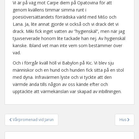
Vi är på väg mot Carpe diem på Opatovina för att
genom kvällens timmar simma runt i
poesiöversättandets förrädiska värld med Mišo och
Lana. Ja, lite annat gjorde vi också och vi drack det vi
drack. Miki fick inget vatten av ”hygienskäl”, men när jag
tjuvserverade honom lite tackade han nej. Av hygienskäl
kanske. Ibland vet man inte vem som bestämmer över
vad.
Och i förrgår kväll höll vi Babylon på Kic. Vi blev sju
människor och en hund och hunden fick sitta på en stol
med dyna. Infravärmen lyste och vi tyckte att den
värmde ända tills någon av oss kände efter och
upptäckte att värmekänslan var skapad av inbillningen.
Vårpromenad vid Jarun
Hus
Inläggsnavigering