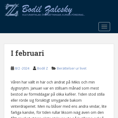
S
k
i
p
t
TOGGLE
o
m
a
I februari
i
n
c
8/2 -2024
Bodil Z
Berättelser ur livet
o
n
t
Våren har vällt in här och ändrat på Mikis och min
e
dygnsrytm. Januari var en stillsam månad som mest
n
bestod av förmiddagar på olika kaféer. Tiden stod stilla
t
eller rörde sig försiktigt smygande bakom
vinterdraperiet. Men nu blåser med ens andra vindar, lite
farliga kanske, för tiden rullar liksom iväg även om den