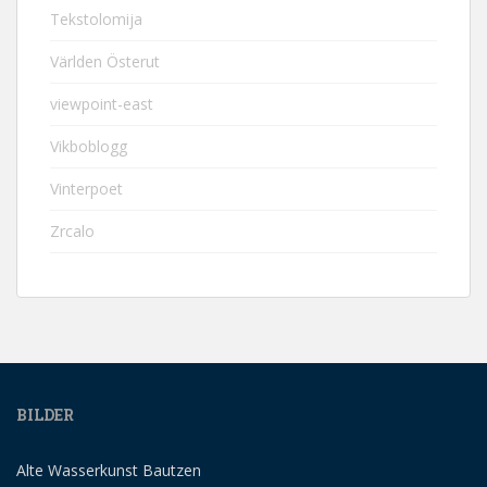
Tekstolomija
Världen Österut
viewpoint-east
Vikboblogg
Vinterpoet
Zrcalo
BILDER
Alte Wasserkunst Bautzen