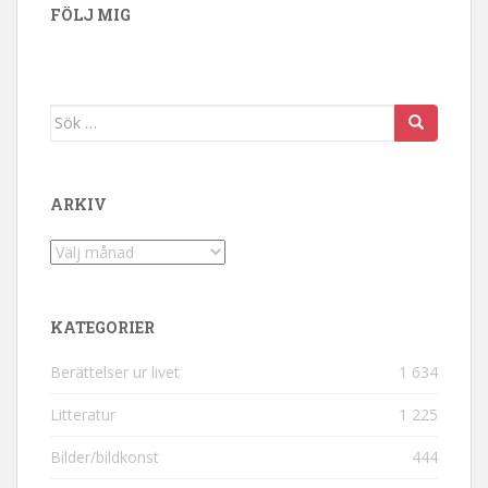
FÖLJ MIG
Sök efter:
ARKIV
Arkiv
KATEGORIER
Berättelser ur livet
1 634
Litteratur
1 225
Bilder/bildkonst
444