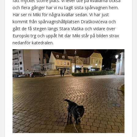
fått mycket större plats. Vi lever ute på kvällarna också
och flera gånger har vi nu tagit sista spårvagnen hem.
Här ser ni Miki för några kvällar sedan. Vi har just
kommit från spårvagnshållplatsen Draškovićeva och
gått de få stegen längs Stara Vlaška och vidare över
Europski trg och uppåt hit där Miki står på bilden strax
nedanför katedralen.