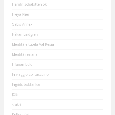
Flarnfri schalottenlök
Freya Klier
Gabis Annex
Håkan Lindgren
Identità e tutela Val Resia
Identità resiana
Il funambulo
In viaggio col taccuino
Ingrids boktankar
JCB
krakri
Kultur i öst