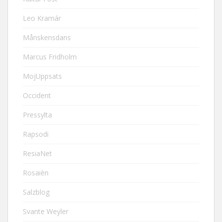
Leo Kramár
Månskensdans
Marcus Fridholm
MojUppsats
Occident
Pressylta
Rapsodi
ResiaNet
Rosaièn
Salzblog
Svante Weyler