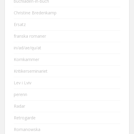
buchladen-in-buch
Christine Bredenkamp
Ersatz
franska romaner
in/ad/ae/qu/at
Kornkammer
Kritikerseminariet
Lev i Lviv
perenn
Radar
Retrogarde
Romanowska