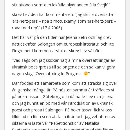
situationen som ’den lekfulla olydnanden à la Svejk’.”
skrev Lev den här kommentaren: ”Jag skulle oversatta
’erz-herz-perz – ripa z motuzkamy’ som ’erz-herz-perz –
rova med rep’.” (17.4 2006)
Det här var på den tiden när Jelena Selin och jag drev
nättidskriften Salongen om europeisk litteratur och lite
längre ner i kommentarsfältet skrev Lev så här:
”Vad sags om jag skickar nagra mina oversattningar av
ukrainsk poesi/prosa till salongen.de och sa kan vi gora
nagon slags Oversattning In Progress
”
Där föddes ett samarbete som kom att sträcka sig över
år, ganska många år. På hösten samma år träffades vi
på bokmässan i Göteborg och då hade Lev och Jelena
och jag hunnit en bit med vår introduktion av ukrainsk
poesi och prosa i Salongen. På bokmässan fick vi oss
tilldelad en liten scen att läsa ifrån och jag vet att en av
dikterna vi läste var ”Repetitionstid” av Natalka
Bilotserkivets som Lev och jag arbetat med rätt länge