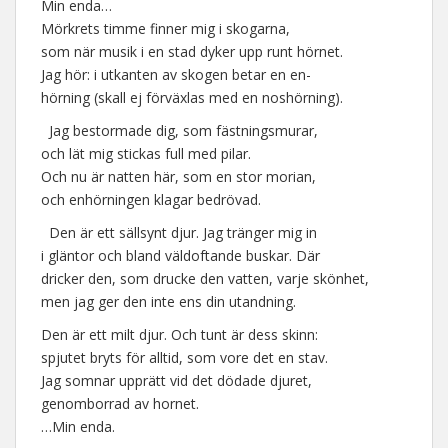
Min enda…
Mörkrets timme finner mig i skogarna,
som när musik i en stad dyker upp runt hörnet.
Jag hör: i utkanten av skogen betar en en-
hörning (skall ej förväxlas med en noshörning).
Jag bestormade dig, som fästningsmurar,
och lät mig stickas full med pilar.
Och nu är natten här, som en stor morian,
och enhörningen klagar bedrövad.
Den är ett sällsynt djur. Jag tränger mig in
i gläntor och bland väldoftande buskar. Där
dricker den, som drucke den vatten, varje skönhet,
men jag ger den inte ens din utandning.
Den är ett milt djur. Och tunt är dess skinn:
spjutet bryts för alltid, som vore det en stav.
Jag somnar upprätt vid det dödade djuret,
genomborrad av hornet.
…Min enda.