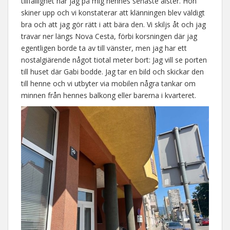
tillfällighet har jag på mig hennes senaste alster. Hon
skiner upp och vi konstaterar att klänningen blev väldigt
bra och att jag gör rätt i att bära den. Vi skiljs åt och jag
travar ner längs Nova Cesta, förbi korsningen där jag
egentligen borde ta av till vänster, men jag har ett
nostalgiärende något tiotal meter bort: Jag vill se porten
till huset där Gabi bodde. Jag tar en bild och skickar den
till henne och vi utbyter via mobilen några tankar om
minnen från hennes balkong eller barerna i kvarteret.