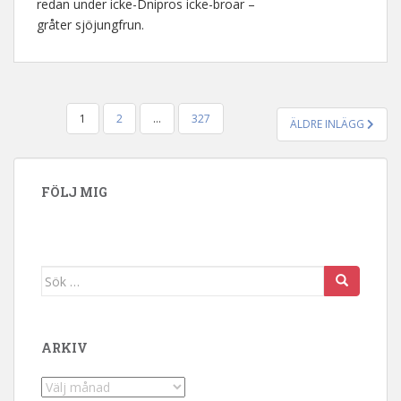
redan under icke-Dnipros icke-broar –
gråter sjöjungfrun.
1
2
…
327
ÄLDRE INLÄGG
SIDNUMRERING FÖR INLÄGG
FÖLJ MIG
Sök efter:
ARKIV
Arkiv