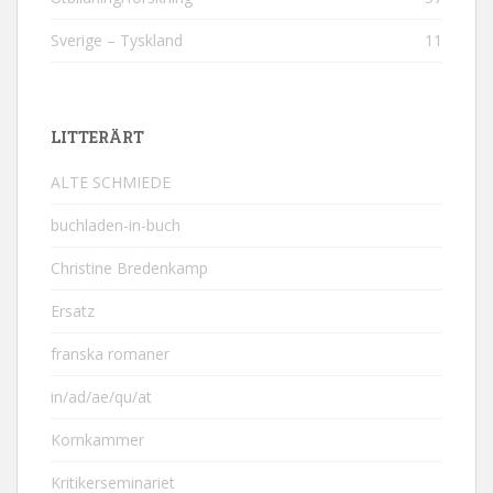
Sverige – Tyskland
11
LITTERÄRT
ALTE SCHMIEDE
buchladen-in-buch
Christine Bredenkamp
Ersatz
franska romaner
in/ad/ae/qu/at
Kornkammer
Kritikerseminariet