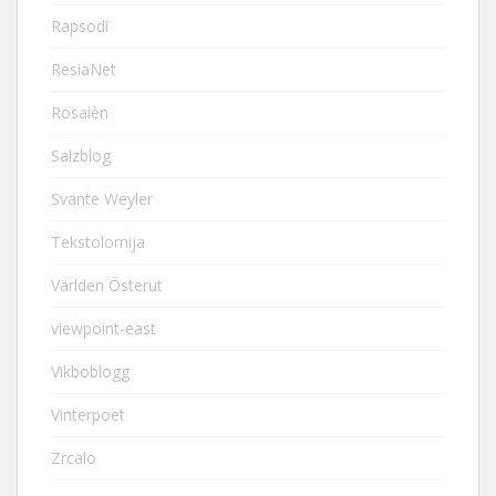
Rapsodi
ResiaNet
Rosaièn
Salzblog
Svante Weyler
Tekstolomija
Världen Österut
viewpoint-east
Vikboblogg
Vinterpoet
Zrcalo