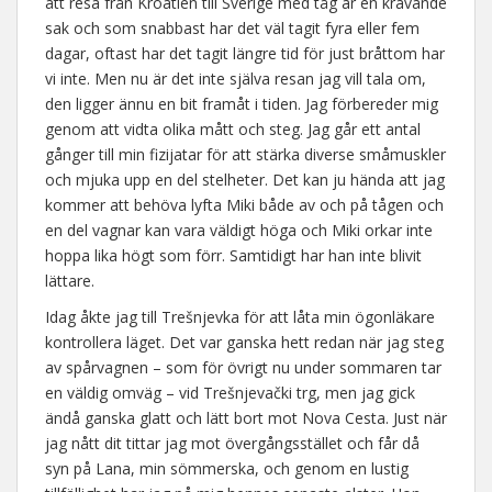
att resa från Kroatien till Sverige med tåg är en krävande
sak och som snabbast har det väl tagit fyra eller fem
dagar, oftast har det tagit längre tid för just bråttom har
vi inte. Men nu är det inte själva resan jag vill tala om,
den ligger ännu en bit framåt i tiden. Jag förbereder mig
genom att vidta olika mått och steg. Jag går ett antal
gånger till min fizijatar för att stärka diverse småmuskler
och mjuka upp en del stelheter. Det kan ju hända att jag
kommer att behöva lyfta Miki både av och på tågen och
en del vagnar kan vara väldigt höga och Miki orkar inte
hoppa lika högt som förr. Samtidigt har han inte blivit
lättare.
Idag åkte jag till Trešnjevka för att låta min ögonläkare
kontrollera läget. Det var ganska hett redan när jag steg
av spårvagnen – som för övrigt nu under sommaren tar
en väldig omväg – vid Trešnjevački trg, men jag gick
ändå ganska glatt och lätt bort mot Nova Cesta. Just när
jag nått dit tittar jag mot övergångsstället och får då
syn på Lana, min sömmerska, och genom en lustig