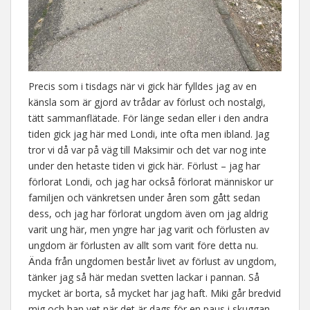
Precis som i tisdags när vi gick här fylldes jag av en
känsla som är gjord av trådar av förlust och nostalgi,
tätt sammanflätade. För länge sedan eller i den andra
tiden gick jag här med Londi, inte ofta men ibland. Jag
tror vi då var på väg till Maksimir och det var nog inte
under den hetaste tiden vi gick här. Förlust – jag har
förlorat Londi, och jag har också förlorat människor ur
familjen och vänkretsen under åren som gått sedan
dess, och jag har förlorat ungdom även om jag aldrig
varit ung här, men yngre har jag varit och förlusten av
ungdom är förlusten av allt som varit före detta nu.
Ända från ungdomen består livet av förlust av ungdom,
tänker jag så här medan svetten lackar i pannan. Så
mycket är borta, så mycket har jag haft. Miki går bredvid
mig och han vet när det är dags för en paus i skuggan