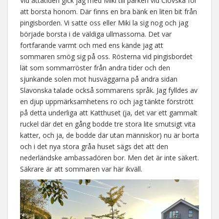
Vid åttatiden gick jag med Miki till parken vid Čiovska för
att borsta honom. Där finns en bra bänk en liten bit från
pingisborden. Vi satte oss eller Miki la sig nog och jag
började borsta i de väldiga ullmassorna. Det var
fortfarande varmt och med ens kände jag att
sommaren smög sig på oss. Rösterna vid pingisbordet
lät som sommarröster från andra tider och den
sjunkande solen mot husväggarna på andra sidan
Slavonska talade också sommarens språk. Jag fylldes av
en djup uppmärksamhetens ro och jag tänkte förstrött
på detta underliga att Katthuset (ja, det var ett gammalt
ruckel där det en gång bodde tre stora lite smutsigt vita
katter, och ja, de bodde där utan människor) nu är borta
och i det nya stora gråa huset sägs det att den
nederländske ambassadören bor. Men det är inte säkert.
Säkrare är att sommaren var här ikväll.