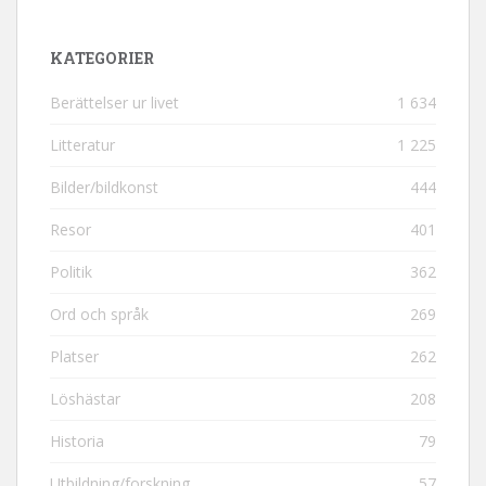
KATEGORIER
Berättelser ur livet
1 634
Litteratur
1 225
Bilder/bildkonst
444
Resor
401
Politik
362
Ord och språk
269
Platser
262
Löshästar
208
Historia
79
Utbildning/forskning
57