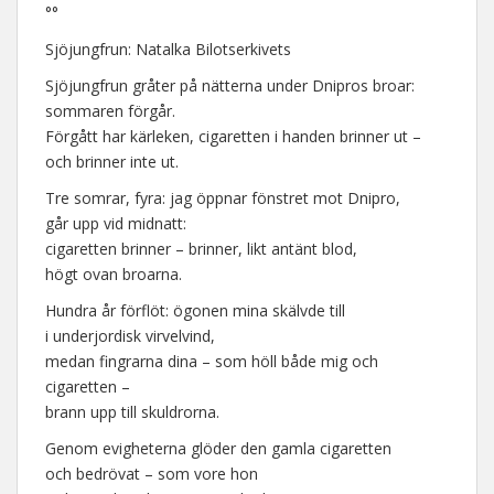
°°
Sjöjungfrun: Natalka Bilotserkivets
Sjöjungfrun gråter på nätterna under Dnipros broar:
sommaren förgår.
Förgått har kärleken, cigaretten i handen brinner ut –
och brinner inte ut.
Tre somrar, fyra: jag öppnar fönstret mot Dnipro,
går upp vid midnatt:
cigaretten brinner – brinner, likt antänt blod,
högt ovan broarna.
Hundra år förflöt: ögonen mina skälvde till
i underjordisk virvelvind,
medan fingrarna dina – som höll både mig och
cigaretten –
brann upp till skuldrorna.
Genom evigheterna glöder den gamla cigaretten
och bedrövat – som vore hon