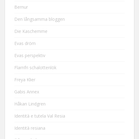
Bernur
Den långsamma bloggen
Die Kaschemme
Evas dröm
Evas perspektiv
Flarnfri schalottenlök
Freya Klier
Gabis Annex
Håkan Lindgren
Identità e tutela Val Resia
Identità resiana