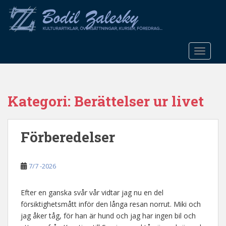
S
k
i
p
t
TOGGLE
o
m
a
Kategori:
Berättelser ur livet
i
n
c
Förberedelser
o
n
t
7/7 -2026
e
n
t
Efter en ganska svår vår vidtar jag nu en del
försiktighetsmått inför den långa resan norrut. Miki och
jag åker tåg, för han är hund och jag har ingen bil och