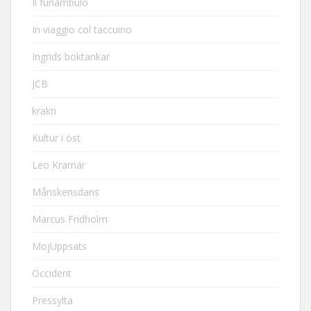
Il funambulo
In viaggio col taccuino
Ingrids boktankar
JCB
krakri
Kultur i öst
Leo Kramár
Månskensdans
Marcus Fridholm
MojUppsats
Occident
Pressylta