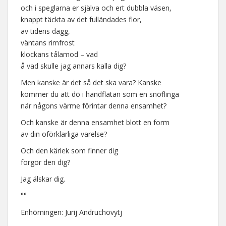
och i speglarna er själva och ert dubbla väsen,
knappt täckta av det fulländades flor,
av tidens dagg,
väntans rimfrost
klockans tålamod – vad
å vad skulle jag annars kalla dig?
Men kanske är det så det ska vara? Kanske
kommer du att dö i handflatan som en snöflinga
när någons värme förintar denna ensamhet?
Och kanske är denna ensamhet blott en form
av din oförklarliga varelse?
Och den kärlek som finner dig
förgör den dig?
Jag älskar dig.
°°
Enhörningen: Jurij Andruchovytj