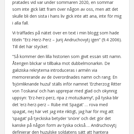
pratades vid var under sommaren 2020, en sommar
som inte gick lätt fram över någon av oss, men att det
skulle bli den sista i hans liv gick inte att ana, inte för mig
i alla fall.
Vi träffades på nätet över en text i min blogg som hade
titeln ”Erz-Herz-Perz – Jurij Andruchovytj igen” (9.4 2006).
Till det här stycket:
”Så kommer den lilla historien som givit essän sitt namn.
Återigen blickar vi tillbaka mot dubbelmonarkin. De
galiziska rekryterna introduceras i armén via
memorerande av de överordnades namn och rang. En
’björnliknande huzul’ ställs inför namnet ’Erzherzog Ritter
von Toskana’ och han upprepar med glad och okynnig
uppsyn: ’Erz-herz-perz, ripa z motuzkamy!’, på tyska blir
det ’erz-herz-perz – Rübe mit Spagat’ … rova med
spagat, nej här vet jag inte riktigt, jag har för mig att
’spagat’ på tjeckiska betyder ’snöre’ och det gör det
kanske på någon form av tyska också…. Andruchovytj
definierar den huzulske soldatens sätt att hantera