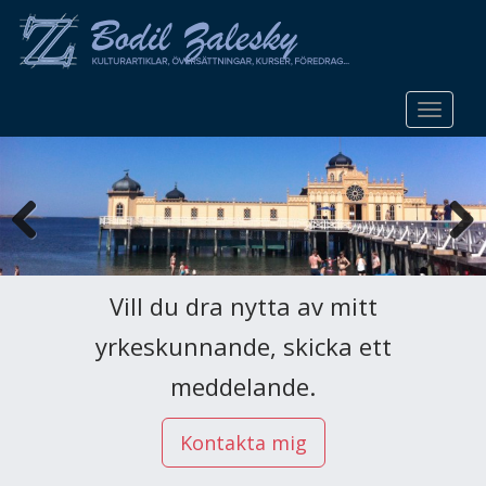
S
k
i
p
t
TOGGLE
o
m
a
i
n
c
o
Vill du dra nytta av mitt
n
t
yrkeskunnande, skicka ett
e
meddelande.
n
t
Kontakta mig