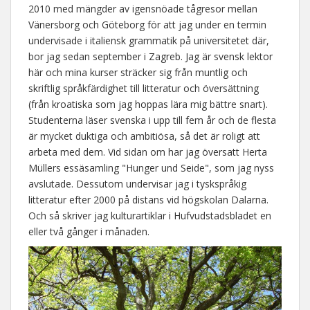
2010 med mängder av igensnöade tågresor mellan
Vänersborg och Göteborg för att jag under en termin
undervisade i italiensk grammatik på universitetet där,
bor jag sedan september i Zagreb. Jag är svensk lektor
här och mina kurser sträcker sig från muntlig och
skriftlig språkfärdighet till litteratur och översättning
(från kroatiska som jag hoppas lära mig bättre snart).
Studenterna läser svenska i upp till fem år och de flesta
är mycket duktiga och ambitiösa, så det är roligt att
arbeta med dem. Vid sidan om har jag översatt Herta
Müllers essäsamling "Hunger und Seide", som jag nyss
avslutade. Dessutom undervisar jag i tyskspråkig
litteratur efter 2000 på distans vid högskolan Dalarna.
Och så skriver jag kulturartiklar i Hufvudstadsbladet en
eller två gånger i månaden.