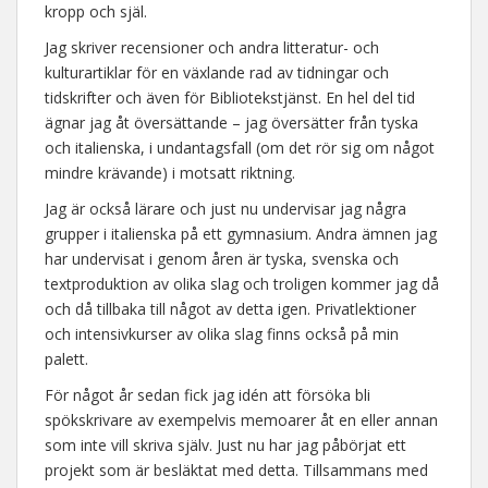
kropp och själ.
Jag skriver recensioner och andra litteratur- och
kulturartiklar för en växlande rad av tidningar och
tidskrifter och även för Bibliotekstjänst. En hel del tid
ägnar jag åt översättande – jag översätter från tyska
och italienska, i undantagsfall (om det rör sig om något
mindre krävande) i motsatt riktning.
Jag är också lärare och just nu undervisar jag några
grupper i italienska på ett gymnasium. Andra ämnen jag
har undervisat i genom åren är tyska, svenska och
textproduktion av olika slag och troligen kommer jag då
och då tillbaka till något av detta igen. Privatlektioner
och intensivkurser av olika slag finns också på min
palett.
För något år sedan fick jag idén att försöka bli
spökskrivare av exempelvis memoarer åt en eller annan
som inte vill skriva själv. Just nu har jag påbörjat ett
projekt som är besläktat med detta. Tillsammans med