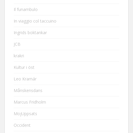
Il funambulo
In viaggio col taccuino
Ingrids boktankar
JCB
krakri
Kultur i öst
Leo Kramár
Månskensdans
Marcus Fridholm
MojUppsats
Occident