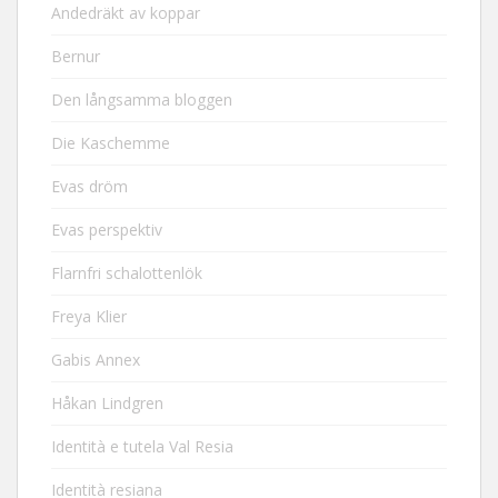
Andedräkt av koppar
Bernur
Den långsamma bloggen
Die Kaschemme
Evas dröm
Evas perspektiv
Flarnfri schalottenlök
Freya Klier
Gabis Annex
Håkan Lindgren
Identità e tutela Val Resia
Identità resiana