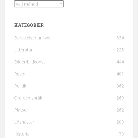
Arkiv
KATEGORIER
Berättelser ur livet
1 634
Litteratur
1 225
Bilder/bildkonst
444
Resor
401
Politik
362
Ord och språk
269
Platser
262
Löshästar
208
Historia
79