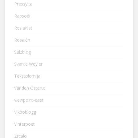
Pressylta
Rapsodi
ResiaNet
Rosaièn
Salzblog
Svante Weyler
Tekstolomija
Världen Österut
viewpoint-east
Vikboblogg
Vinterpoet
Zrcalo