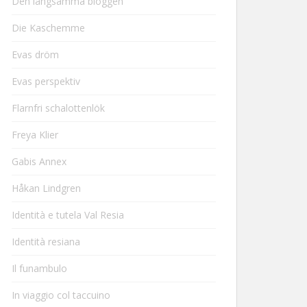
Den långsamma bloggen
Die Kaschemme
Evas dröm
Evas perspektiv
Flarnfri schalottenlök
Freya Klier
Gabis Annex
Håkan Lindgren
Identità e tutela Val Resia
Identità resiana
Il funambulo
In viaggio col taccuino