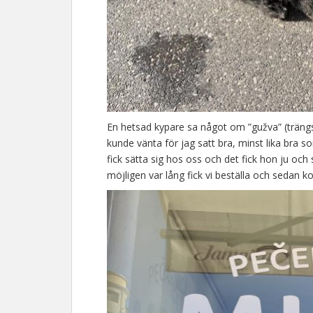
En hetsad kypare sa något om ”gužva” (trängse
kunde vänta för jag satt bra, minst lika br
fick sätta sig hos oss och det fick hon ju och
möjligen var lång fick vi beställa och sedan k