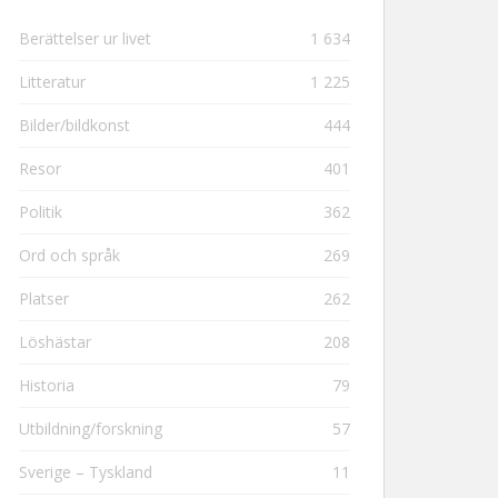
Berättelser ur livet
1 634
Litteratur
1 225
Bilder/bildkonst
444
Resor
401
Politik
362
Ord och språk
269
Platser
262
Löshästar
208
Historia
79
Utbildning/forskning
57
Sverige – Tyskland
11