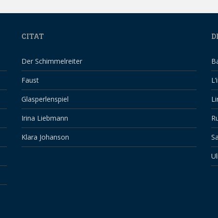
CITAT
D
Der Schimmelreiter
B
Faust
L’
Glasperlenspiel
Li
Irina Liebmann
Ru
Klara Johanson
Sa
Ul