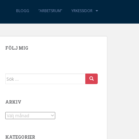
BLOGG
”ARBETSRUM”
YRKESSIDOR
FÖLJ MIG
Sök efter:
ARKIV
Arkiv
KATEGORIER