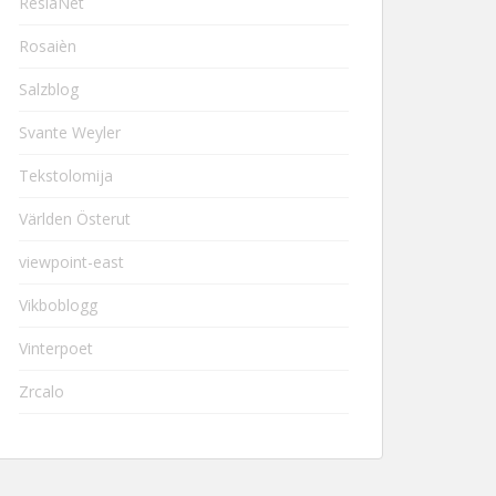
ResiaNet
Rosaièn
Salzblog
Svante Weyler
Tekstolomija
Världen Österut
viewpoint-east
Vikboblogg
Vinterpoet
Zrcalo