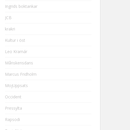
Ingrids boktankar
JCB
krakri
Kultur i öst
Leo Kramár
Månskensdans
Marcus Fridholm
MojUppsats
Occident
Pressylta
Rapsodi