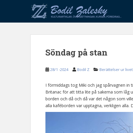
S
k
i
p
t
o
m
Söndag på stan
a
i
n
28/1 -2024
Bodil Z
Berättelser ur livet
c
o
n
I förmiddags tog Miki och jag spårvagnen in t
t
Britanac för att titta lite på sakerna som låg 
e
borden och då och då var det någon som ville
n
alla kaféborden var upptagna, verkligen alla. 
t