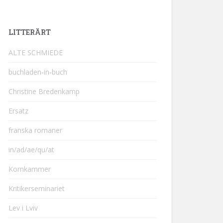
LITTERÄRT
ALTE SCHMIEDE
buchladen-in-buch
Christine Bredenkamp
Ersatz
franska romaner
in/ad/ae/qu/at
Kornkammer
Kritikerseminariet
Lev i Lviv