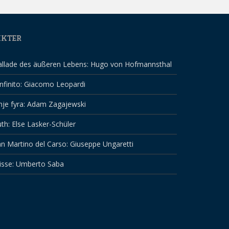
IKTER
allade des äußeren Lebens: Hugo von Hofmannsthal
infinito: Giacomo Leopardi
nje fyra: Adam Zagajewski
th: Else Lasker-Schüler
n Martino del Carso: Giuseppe Ungaretti
isse: Umberto Saba