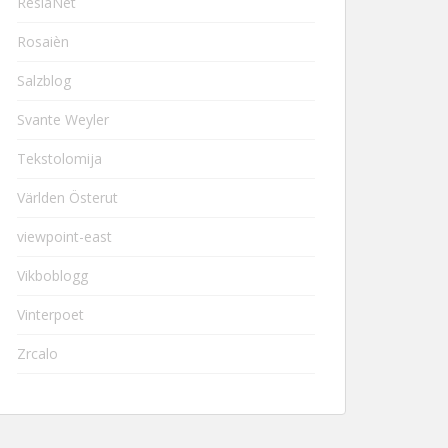
ResiaNet
Rosaièn
Salzblog
Svante Weyler
Tekstolomija
Världen Österut
viewpoint-east
Vikboblogg
Vinterpoet
Zrcalo