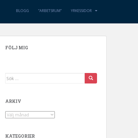
BLOGG
”ARBETSRUM”
YRKESSIDOR
FÖLJ MIG
Sök efter:
ARKIV
Arkiv
KATEGORIER