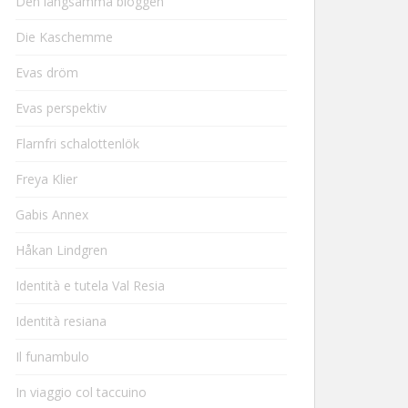
Den långsamma bloggen
Die Kaschemme
Evas dröm
Evas perspektiv
Flarnfri schalottenlök
Freya Klier
Gabis Annex
Håkan Lindgren
Identità e tutela Val Resia
Identità resiana
Il funambulo
In viaggio col taccuino