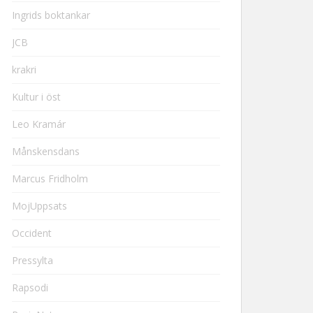
Ingrids boktankar
JCB
krakri
Kultur i öst
Leo Kramár
Månskensdans
Marcus Fridholm
MojUppsats
Occident
Pressylta
Rapsodi