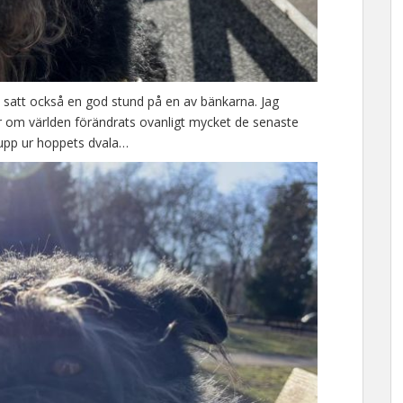
h satt också en god stund på en av bänkarna. Jag
er om världen förändrats ovanligt mycket de senaste
 upp ur hoppets dvala…