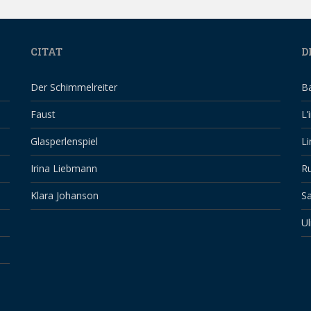
CITAT
D
Der Schimmelreiter
B
Faust
L’
Glasperlenspiel
Li
Irina Liebmann
Ru
Klara Johanson
Sa
Ul