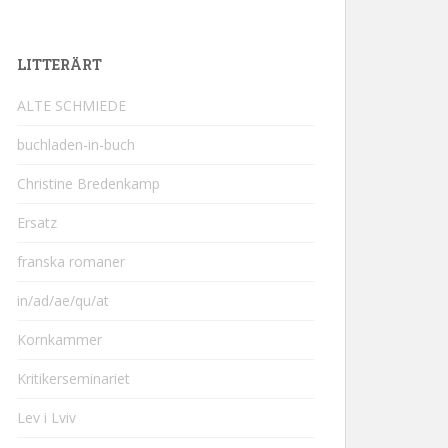
LITTERÄRT
ALTE SCHMIEDE
buchladen-in-buch
Christine Bredenkamp
Ersatz
franska romaner
in/ad/ae/qu/at
Kornkammer
Kritikerseminariet
Lev i Lviv