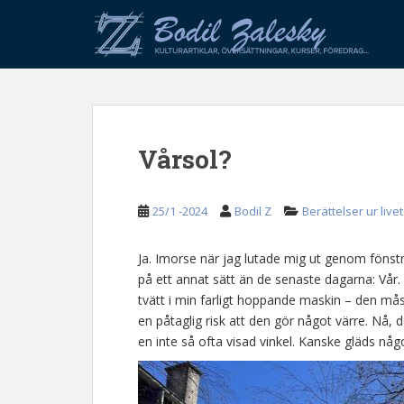
S
k
i
p
t
o
m
Vårsol?
a
i
n
25/1 -2024
Bodil Z
Berättelser ur livet
c
o
n
Ja. Imorse när jag lutade mig ut genom fönstr
t
på ett annat sätt än de senaste dagarna: Vår
e
tvätt i min farligt hoppande maskin – den mås
n
en påtaglig risk att den gör något värre. Nå, 
t
en inte så ofta visad vinkel. Kanske gläds någ