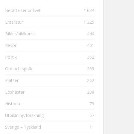
Berättelser ur livet
1 634
Litteratur
1 225
Bilder/bildkonst
444
Resor
401
Politik
362
Ord och språk
269
Platser
262
Löshästar
208
Historia
79
Utbildning/forskning
57
Sverige – Tyskland
11