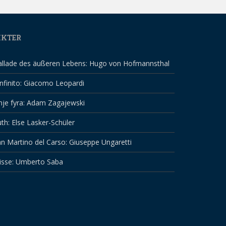
IKTER
allade des äußeren Lebens: Hugo von Hofmannsthal
infinito: Giacomo Leopardi
nje fyra: Adam Zagajewski
th: Else Lasker-Schüler
n Martino del Carso: Giuseppe Ungaretti
isse: Umberto Saba