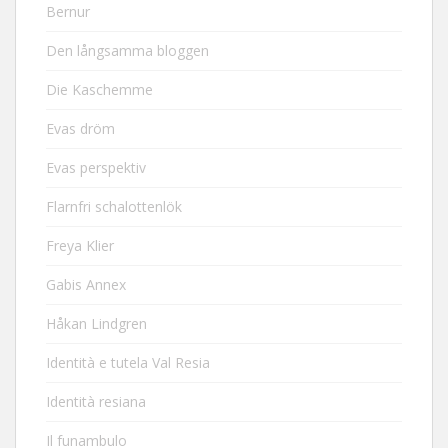
Bernur
Den långsamma bloggen
Die Kaschemme
Evas dröm
Evas perspektiv
Flarnfri schalottenlök
Freya Klier
Gabis Annex
Håkan Lindgren
Identità e tutela Val Resia
Identità resiana
Il funambulo