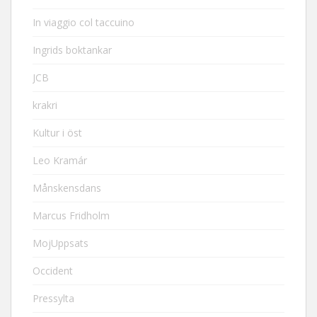
In viaggio col taccuino
Ingrids boktankar
JCB
krakri
Kultur i öst
Leo Kramár
Månskensdans
Marcus Fridholm
MojUppsats
Occident
Pressylta