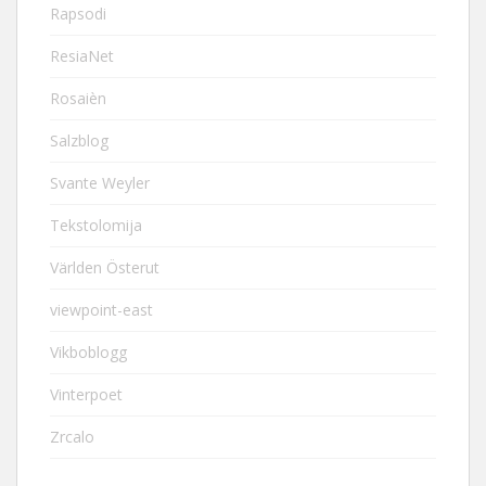
Rapsodi
ResiaNet
Rosaièn
Salzblog
Svante Weyler
Tekstolomija
Världen Österut
viewpoint-east
Vikboblogg
Vinterpoet
Zrcalo