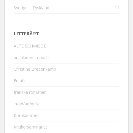
Sverige – Tyskland
11
LITTERÄRT
ALTE SCHMIEDE
buchladen-in-buch
Christine Bredenkamp
Ersatz
franska romaner
in/ad/ae/qu/at
Kornkammer
Kritikerseminariet