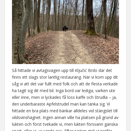
Så hittade vi avtagsvägen upp till Ključić Brdo där det
finns ett slags stor lantlig restaurang. När vi kom upp dit
såg vi att det var fullt med folk och att de flesta verkade
ha tagit sig dit med bil. Inga bord var lediga, varken ute
eller inne, men vi lyckades få loss kaffe och štrudla – ja,
den underbaraste Apfelstrudel man kan tänka sig. Vi
hittade en bra plats med bänkar alldeles vid stängslet till
vildsvinshägnet. Ingen annan ville ha platsen på grund av
lukten och först tvekade vi, men lukten försvann ganska
snart, eller ja, vi vande oss. Efter rasten gick vi nerför