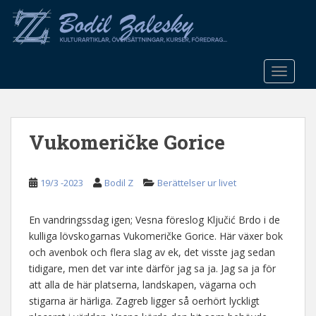
S
k
i
p
t
TOGGLE
o
m
a
Vukomeričke Gorice
i
n
c
19/3 -2023
Bodil Z
Berättelser ur livet
o
n
t
En vandringssdag igen; Vesna föreslog Ključić Brdo i de
e
kulliga lövskogarnas Vukomeričke Gorice. Här växer bok
n
och avenbok och flera slag av ek, det visste jag sedan
t
tidigare, men det var inte därför jag sa ja. Jag sa ja för
att alla de här platserna, landskapen, vägarna och
stigarna är härliga. Zagreb ligger så oerhört lyckligt