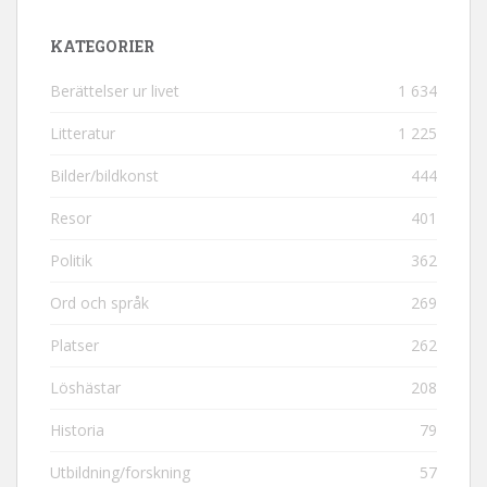
KATEGORIER
Berättelser ur livet
1 634
Litteratur
1 225
Bilder/bildkonst
444
Resor
401
Politik
362
Ord och språk
269
Platser
262
Löshästar
208
Historia
79
Utbildning/forskning
57