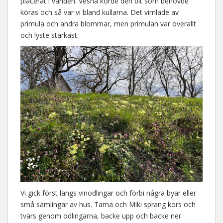
placerat i världen. Vesna körde den bit som behövde
köras och så var vi bland kullarna. Det vimlade av
primula och andra blommar, men primulan var överallt
och lyste starkast.
Vi gick först längs vinodlingar och förbi några byar eller
små samlingar av hus. Tama och Miki sprang kors och
tvärs genom odlingarna, backe upp och backe ner.