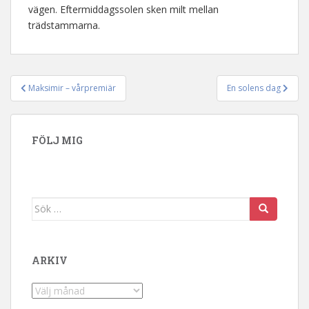
vägen. Eftermiddagssolen sken milt mellan
trädstammarna.
Maksimir – vårpremiär
En solens dag
Inläggsnavigering
FÖLJ MIG
Sök efter:
ARKIV
Arkiv