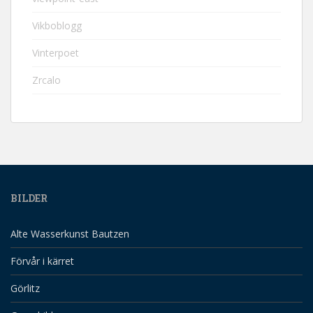
Vikboblogg
Vinterpoet
Zrcalo
BILDER
Alte Wasserkunst Bautzen
Förvår i kärret
Görlitz