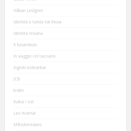
Håkan Lindgren
Identità e tutela Val Resia
Identità resiana
Il funambulo
In viaggio col taccuino
Ingrids boktankar
JCB
krakri
Kultur i öst
Leo Kramár
Månskensdans