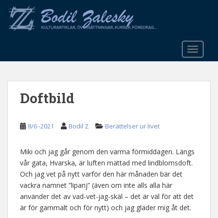
S
k
i
p
t
TOGGLE
o
m
a
Doftbild
i
n
c
8/6 -2021
Bodil Z
Berättelser ur livet
o
n
t
Miki och jag går genom den varma förmiddagen. Längs
e
vår gata, Hvarska, är luften mättad med lindblomsdoft.
n
Och jag vet på nytt varför den här månaden bär det
t
vackra namnet ”lipanj” (även om inte alls alla här
använder det av vad-vet-jag-skäl – det är väl för att det
är för gammalt och för nytt) och jag gläder mig åt det.