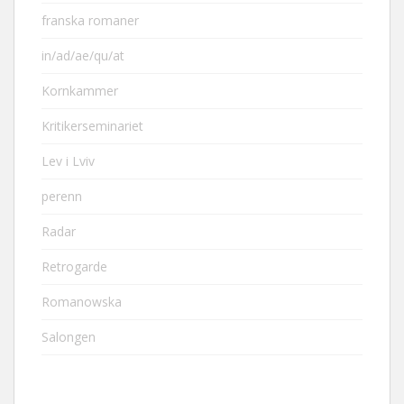
franska romaner
in/ad/ae/qu/at
Kornkammer
Kritikerseminariet
Lev i Lviv
perenn
Radar
Retrogarde
Romanowska
Salongen