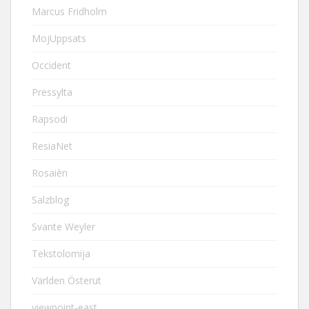
Marcus Fridholm
MojUppsats
Occident
Pressylta
Rapsodi
ResiaNet
Rosaièn
Salzblog
Svante Weyler
Tekstolomija
Världen Österut
viewpoint-east