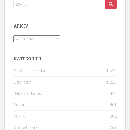
Sök efter:
ARKIV
Arkiv
KATEGORIER
Berättelser ur livet
1 634
Litteratur
1 225
Bilder/bildkonst
444
Resor
401
Politik
362
Ord och språk
269