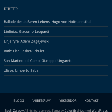
DIKTER
Ballade des äußeren Lebens: Hugo von Hofmannsthal
L’infinito: Giacomo Leopardi
Linje fyra: Adam Zagajewski
Ruth: Else Lasker-Schüler
San Martino del Carso: Giuseppe Ungaretti
Ulisse: Umberto Saba
BLOGG
”ARBETSRUM”
YRKESSIDOR
KONTAKT
Bodil Zalesky
All rights reserved. Tema av
Colorlib
drivs med
WordPress