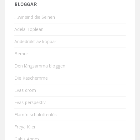
BLOGGAR
…wir sind die Seinen
Adela Toplean
Andedräkt av koppar
Bernur
Den långsamma bloggen
Die Kaschemme
Evas dröm
Evas perspektiv
Flarnfri schalottenlök
Freya Klier
Gabis Annex