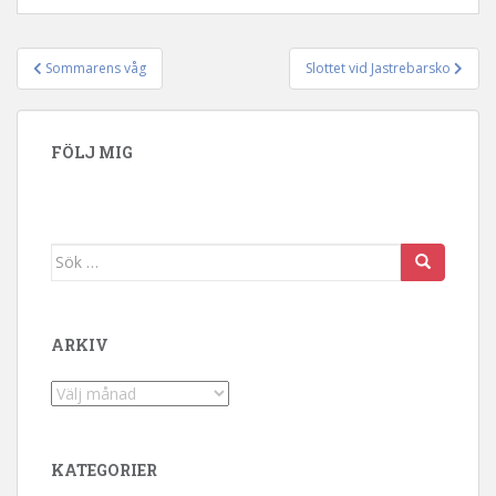
Sommarens våg
Slottet vid Jastrebarsko
Inläggsnavigering
FÖLJ MIG
Sök efter:
ARKIV
Arkiv
KATEGORIER