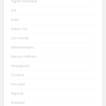
Ingrids boktankar
JCB
krakri
Kultur i öst
Leo Kramár
Månskensdans
Marcus Fridholm
MojUppsats
Occident
Pressylta
Rapsodi
ResiaNet