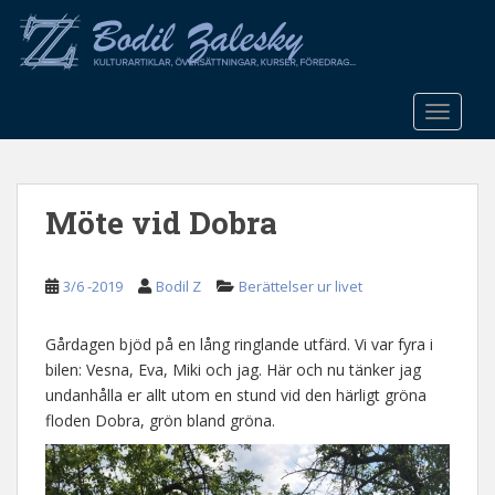
S
k
i
p
t
TOGGLE
o
m
a
Möte vid Dobra
i
n
c
3/6 -2019
Bodil Z
Berättelser ur livet
o
n
t
Gårdagen bjöd på en lång ringlande utfärd. Vi var fyra i
e
bilen: Vesna, Eva, Miki och jag. Här och nu tänker jag
n
undanhålla er allt utom en stund vid den härligt gröna
t
floden Dobra, grön bland gröna.