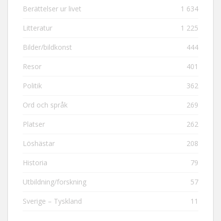
Berättelser ur livet
1 634
Litteratur
1 225
Bilder/bildkonst
444
Resor
401
Politik
362
Ord och språk
269
Platser
262
Löshästar
208
Historia
79
Utbildning/forskning
57
Sverige – Tyskland
11