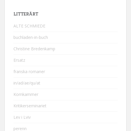
LITTERÄRT
ALTE SCHMIEDE
buchladen-in-buch
Christine Bredenkamp
Ersatz
franska romaner
in/ad/ae/qu/at
Kornkammer
Kritikerseminariet
Lev i Lviv
perenn