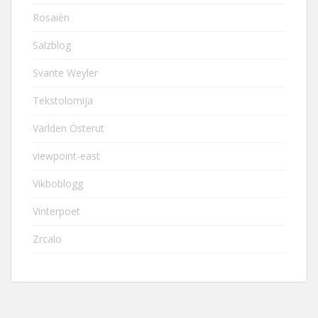
Rosaièn
Salzblog
Svante Weyler
Tekstolomija
Världen Österut
viewpoint-east
Vikboblogg
Vinterpoet
Zrcalo