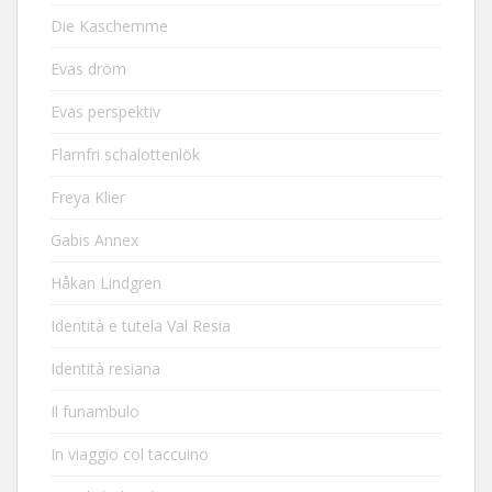
Die Kaschemme
Evas dröm
Evas perspektiv
Flarnfri schalottenlök
Freya Klier
Gabis Annex
Håkan Lindgren
Identità e tutela Val Resia
Identità resiana
Il funambulo
In viaggio col taccuino