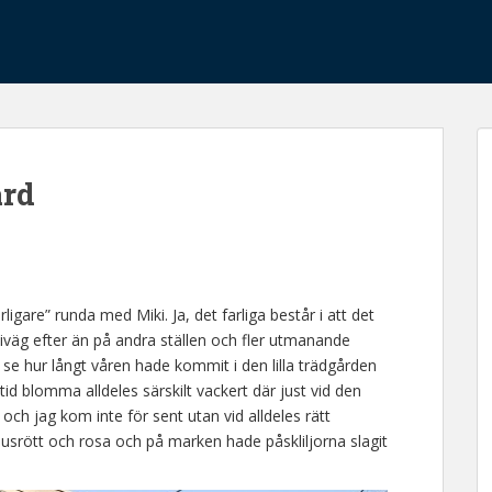
ård
ligare” runda med Miki. Ja, det farliga består i att det
ka iväg efter än på andra ställen och fler utmanande
se hur långt våren hade kommit i den lilla trädgården
id blomma alldeles särskilt vackert där just vid den
 och jag kom inte för sent utan vid alldeles rätt
usrött och rosa och på marken hade påskliljorna slagit