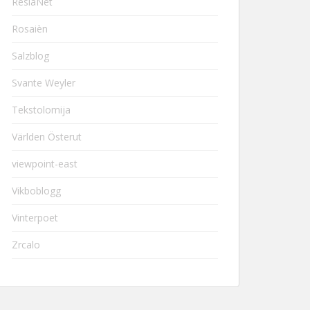
ResiaNet
Rosaièn
Salzblog
Svante Weyler
Tekstolomija
Världen Österut
viewpoint-east
Vikboblogg
Vinterpoet
Zrcalo