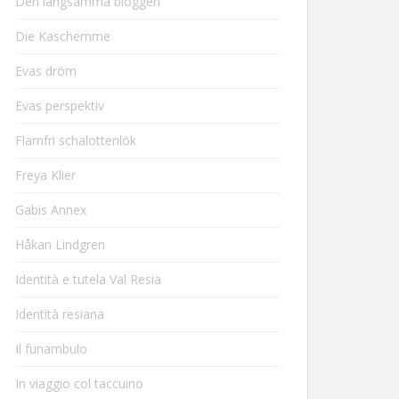
Den långsamma bloggen
Die Kaschemme
Evas dröm
Evas perspektiv
Flarnfri schalottenlök
Freya Klier
Gabis Annex
Håkan Lindgren
Identità e tutela Val Resia
Identità resiana
Il funambulo
In viaggio col taccuino