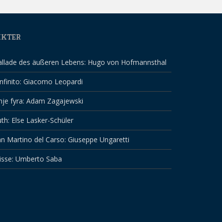
IKTER
allade des äußeren Lebens: Hugo von Hofmannsthal
infinito: Giacomo Leopardi
nje fyra: Adam Zagajewski
th: Else Lasker-Schüler
n Martino del Carso: Giuseppe Ungaretti
isse: Umberto Saba