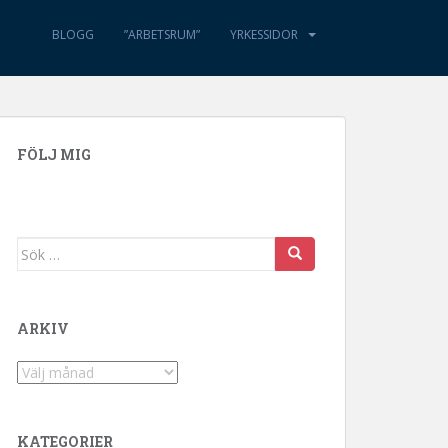
BLOGG
”ARBETSRUM”
YRKESSIDOR
FÖLJ MIG
Sök efter:
ARKIV
Arkiv
KATEGORIER