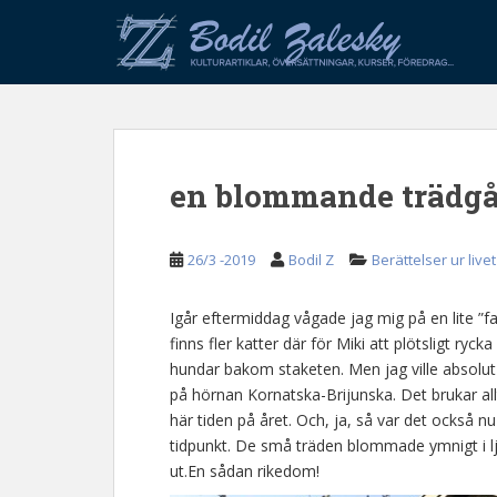
S
k
i
p
t
o
m
en blommande trädg
a
i
n
26/3 -2019
Bodil Z
Berättelser ur livet
c
o
n
Igår eftermiddag vågade jag mig på en lite ”far
t
finns fler katter där för Miki att plötsligt ryc
e
hundar bakom staketen. Men jag ville absolut 
n
på hörnan Kornatska-Brijunska. Det brukar allt
t
här tiden på året. Och, ja, så var det också nu
tidpunkt. De små träden blommade ymnigt i lj
ut.En sådan rikedom!