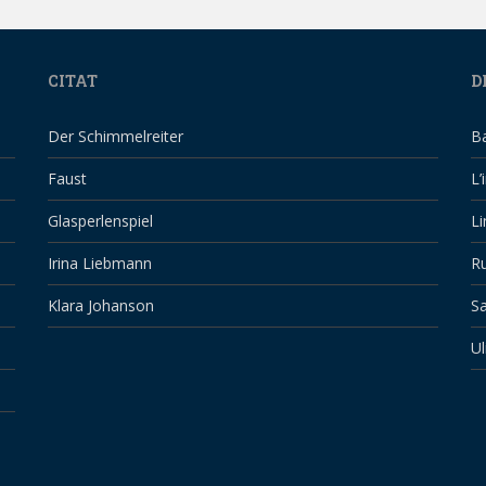
CITAT
D
Der Schimmelreiter
B
Faust
L’
Glasperlenspiel
Li
Irina Liebmann
Ru
Klara Johanson
Sa
Ul