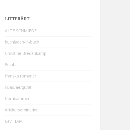
LITTERÄRT
ALTE SCHMIEDE
buchladen-in-buch
Christine Bredenkamp
Ersatz
franska romaner
in/ad/ae/qu/at
Kornkammer
Kritikerseminariet
Lev i Lviv