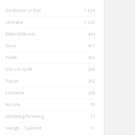
Berättelser ur livet
1 634
Litteratur
1 225
Bilder/bildkonst
444
Resor
401
Politik
362
Ord och språk
269
Platser
262
Löshästar
208
Historia
79
Utbildning/forskning
57
Sverige – Tyskland
11