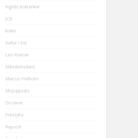
Ingrids boktankar
JCB
krakri
Kultur i öst
Leo Kramár
Månskensdans
Marcus Fridholm
MojUppsats
Occident
Pressylta
Rapsodi