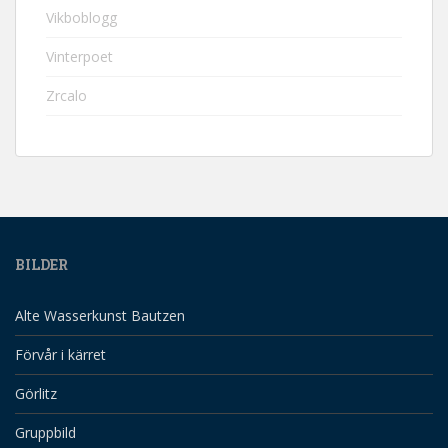
Vikboblogg
Vinterpoet
Zrcalo
BILDER
Alte Wasserkunst Bautzen
Förvår i kärret
Görlitz
Gruppbild