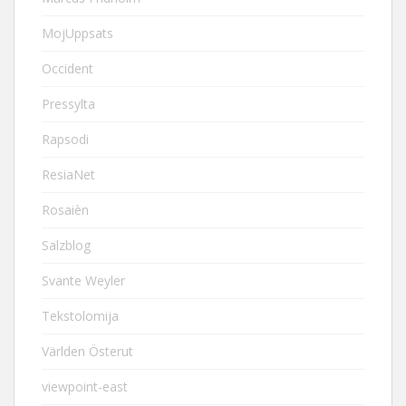
MojUppsats
Occident
Pressylta
Rapsodi
ResiaNet
Rosaièn
Salzblog
Svante Weyler
Tekstolomija
Världen Österut
viewpoint-east