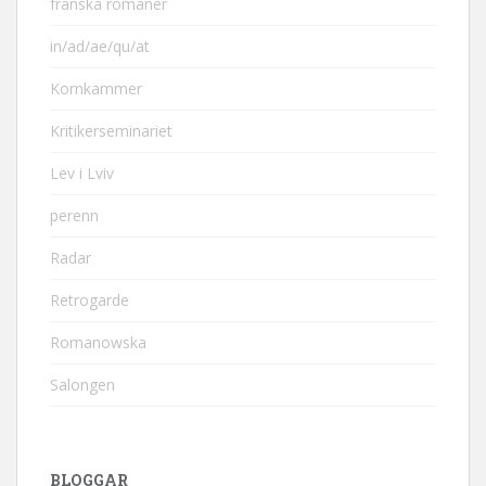
franska romaner
in/ad/ae/qu/at
Kornkammer
Kritikerseminariet
Lev i Lviv
perenn
Radar
Retrogarde
Romanowska
Salongen
BLOGGAR