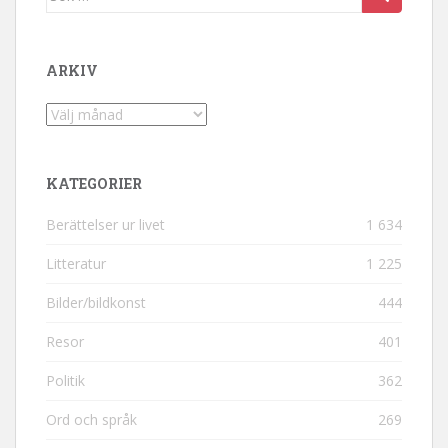
ARKIV
Arkiv
KATEGORIER
Berättelser ur livet
1 634
Litteratur
1 225
Bilder/bildkonst
444
Resor
401
Politik
362
Ord och språk
269