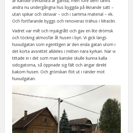
är kanske trehundra år gamla, men före dem fanns
andra nu undergångna hus byggda på liknande sätt –
utan spikar och skruvar – och i samma material – ek.
Och fortfarande byggs och renoveras trähus i Mraclin.
Vädret var milt och mjukgrått och gav en lite drömsk
och töcknig atmosfär åt husen i byn. Vi gick längs
huvudgatan som egentligen är den enda gatan utom i
det korta avsnittet alldeles i mitten nära kyrkan. När vi
tittade in i det som man kanske skulle kunna kalla
sidogatorna, så öppnade sig fält och ängar direkt
bakom husen. Och grönskan flöt ut i ränder mot
huvudgatan.