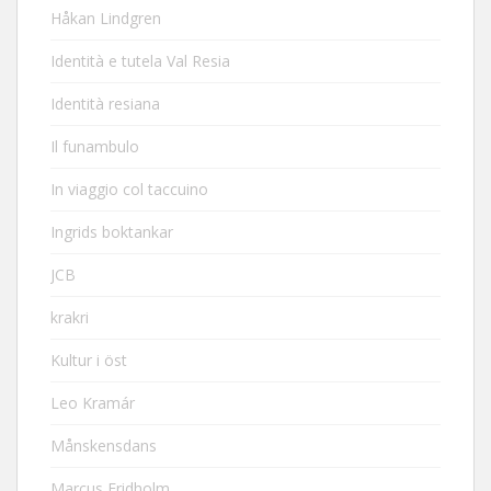
Håkan Lindgren
Identità e tutela Val Resia
Identità resiana
Il funambulo
In viaggio col taccuino
Ingrids boktankar
JCB
krakri
Kultur i öst
Leo Kramár
Månskensdans
Marcus Fridholm