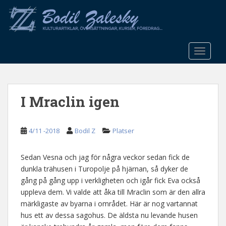
S
k
i
p
t
TOGGLE
o
m
a
I Mraclin igen
i
n
c
4/11 -2018
Bodil Z
Platser
o
n
t
Sedan Vesna och jag för några veckor sedan fick de
e
dunkla trähusen i Turopolje på hjärnan, så dyker de
n
gång på gång upp i verkligheten och igår fick Eva också
t
uppleva dem. Vi valde att åka till Mraclin som är den allra
märkligaste av byarna i området. Här är nog vartannat
hus ett av dessa sagohus. De äldsta nu levande husen