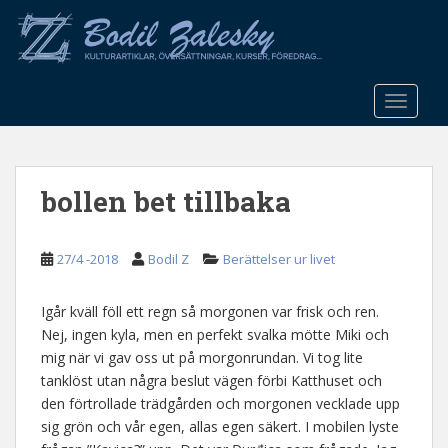
S
k
i
p
t
TOGGLE
o
m
a
bollen bet tillbaka
i
n
c
27/4 -2018
Bodil Z
Berättelser ur livet
o
n
t
Igår kväll föll ett regn så morgonen var frisk och ren.
e
Nej, ingen kyla, men en perfekt svalka mötte Miki och
n
mig när vi gav oss ut på morgonrundan. Vi tog lite
t
tanklöst utan några beslut vägen förbi Katthuset och
den förtrollade trädgården och morgonen vecklade upp
sig grön och vår egen, allas egen säkert. I mobilen lyste