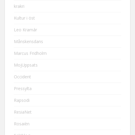
krakri
Kultur i öst
Leo Kramár
Månskensdans
Marcus Fridholm
MojUppsats
Occident
Pressylta
Rapsodi
ResiaNet
Rosaièn