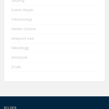
Salzblog
Svante Weyler
Tekstolomija
Världen Österut
viewpoint-east
Vikboblogg
Vinterpoet
Zrcalo
BILDER