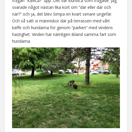
frågan ”Kavica?” upp. Det var Đurđica som frågade. Jag
svarade något nästan lika kort om ”där eller där och
när?” och ja, det blev Simpa en kvart senare ungefär.
Och så satt vi människor där på terrassen med vårt
kaffe och hundarna for genom ”parken” med vindens
hastighet. Vinden har nämligen ibland samma fart som
hundarna.