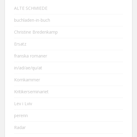
ALTE SCHMIEDE
buchladen-in-buch
Christine Bredenkamp
Ersatz
franska romaner
in/ad/ae/qu/at
Kornkammer
Kritikerseminariet
Lev i Lviv
perenn
Radar