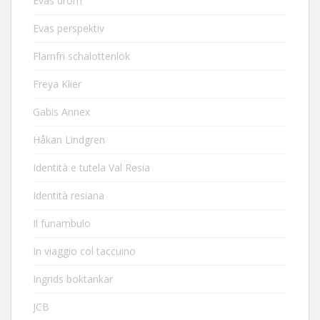
Evas dröm
Evas perspektiv
Flarnfri schalottenlök
Freya Klier
Gabis Annex
Håkan Lindgren
Identità e tutela Val Resia
Identità resiana
Il funambulo
In viaggio col taccuino
Ingrids boktankar
JCB