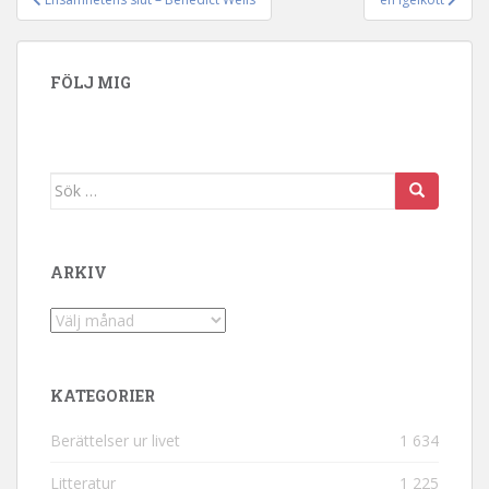
Inläggsnavigering
FÖLJ MIG
Sök efter:
ARKIV
Arkiv
KATEGORIER
Berättelser ur livet
1 634
Litteratur
1 225