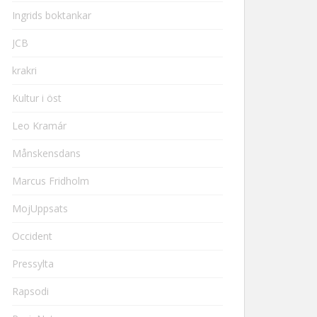
Ingrids boktankar
JCB
krakri
Kultur i öst
Leo Kramár
Månskensdans
Marcus Fridholm
MojUppsats
Occident
Pressylta
Rapsodi