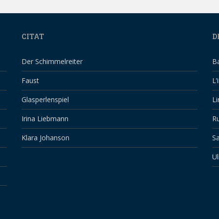
CITAT
D
Der Schimmelreiter
B
Faust
L’
Glasperlenspiel
Li
Irina Liebmann
Ru
Klara Johanson
Sa
Ul