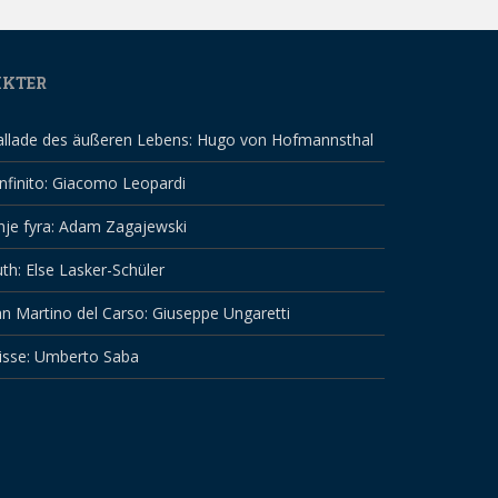
IKTER
allade des äußeren Lebens: Hugo von Hofmannsthal
infinito: Giacomo Leopardi
nje fyra: Adam Zagajewski
th: Else Lasker-Schüler
n Martino del Carso: Giuseppe Ungaretti
isse: Umberto Saba