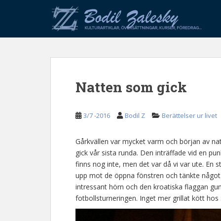
S
k
i
p
t
o
m
Natten som gick
a
i
n
3/7 -2016
Bodil Z
Berättelser ur livet
c
o
n
Gårkvällen var mycket varm och början av nat
t
gick vår sista runda. Den inträffade vid en p
e
finns nog inte, men det var då vi var ute. En
n
upp mot de öppna fönstren och tänkte något o
t
intressant hörn och den kroatiska flaggan gun
fotbollsturneringen. Inget mer grillat kött ho