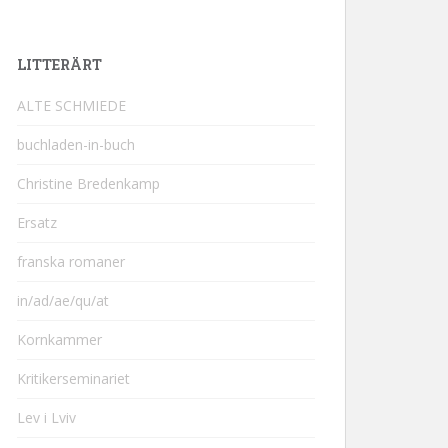
LITTERÄRT
ALTE SCHMIEDE
buchladen-in-buch
Christine Bredenkamp
Ersatz
franska romaner
in/ad/ae/qu/at
Kornkammer
Kritikerseminariet
Lev i Lviv