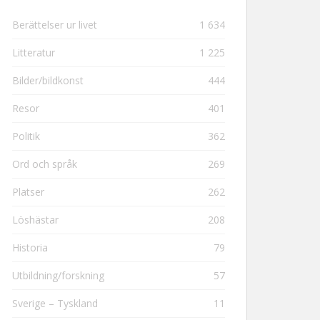
Berättelser ur livet
1 634
Litteratur
1 225
Bilder/bildkonst
444
Resor
401
Politik
362
Ord och språk
269
Platser
262
Löshästar
208
Historia
79
Utbildning/forskning
57
Sverige – Tyskland
11