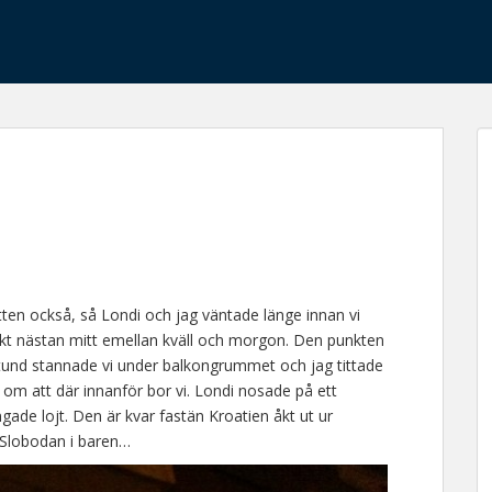
ten också, så Londi och jag väntade länge innan vi
unkt nästan mitt emellan kväll och morgon. Den punkten
 stund stannade vi under balkongrummet och jag tittade
m att där innanför bor vi. Londi nosade på ett
gade lojt. Den är kvar fastän Kroatien åkt ut ur
s Slobodan i baren…