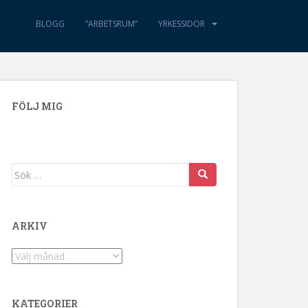
BLOGG
”ARBETSRUM”
YRKESSIDOR
FÖLJ MIG
Sök efter:
ARKIV
Arkiv
KATEGORIER