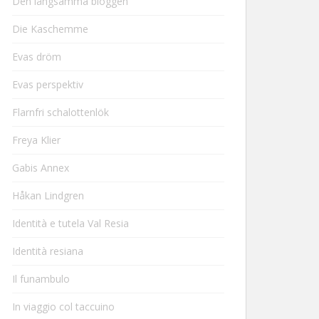
Den långsamma bloggen
Die Kaschemme
Evas dröm
Evas perspektiv
Flarnfri schalottenlök
Freya Klier
Gabis Annex
Håkan Lindgren
Identità e tutela Val Resia
Identità resiana
Il funambulo
In viaggio col taccuino