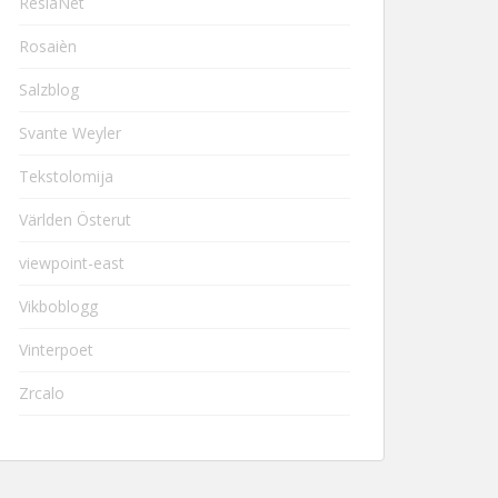
ResiaNet
Rosaièn
Salzblog
Svante Weyler
Tekstolomija
Världen Österut
viewpoint-east
Vikboblogg
Vinterpoet
Zrcalo