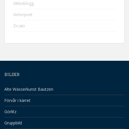
Vikboblogg
Vinterpoet
Zrcalo
BILDER
Alte Wasserkunst Bautzen
Förvår i kärret
Görlitz
Gruppbild