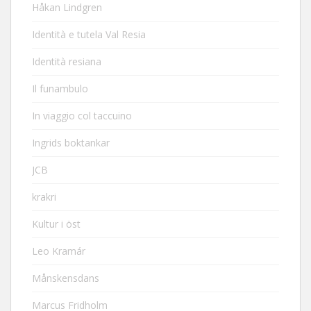
Håkan Lindgren
Identità e tutela Val Resia
Identità resiana
Il funambulo
In viaggio col taccuino
Ingrids boktankar
JCB
krakri
Kultur i öst
Leo Kramár
Månskensdans
Marcus Fridholm