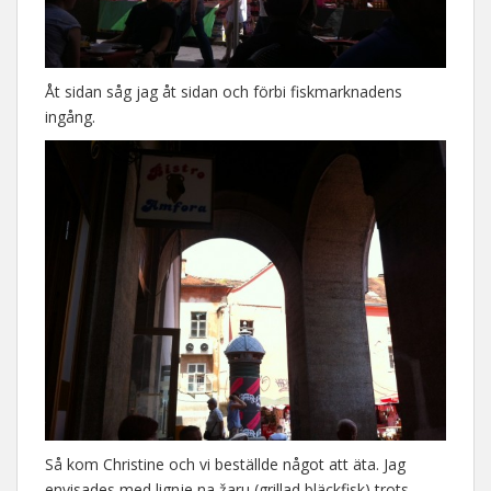
Åt sidan såg jag åt sidan och förbi fiskmarknadens
ingång.
Så kom Christine och vi beställde något att äta. Jag
envisades med lignje na žaru (grillad bläckfisk) trots