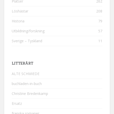
Platser
262
Löshästar
208
Historia
79
Utbildning/forskning
57
Sverige – Tyskland
11
LITTERÄRT
ALTE SCHMIEDE
buchladen-in-buch
Christine Bredenkamp
Ersatz
franska romaner