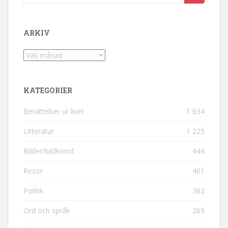
ARKIV
Arkiv
KATEGORIER
Berättelser ur livet
1 634
Litteratur
1 225
Bilder/bildkonst
444
Resor
401
Politik
362
Ord och språk
269