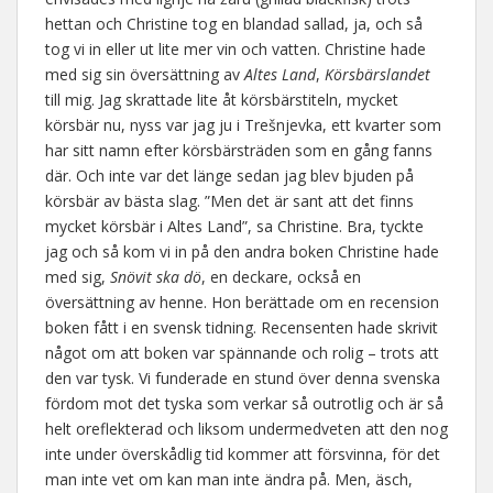
hettan och Christine tog en blandad sallad, ja, och så
tog vi in eller ut lite mer vin och vatten. Christine hade
med sig sin översättning av
Altes Land
,
Körsbärslandet
till mig. Jag skrattade lite åt körsbärstiteln, mycket
körsbär nu, nyss var jag ju i Trešnjevka, ett kvarter som
har sitt namn efter körsbärsträden som en gång fanns
där. Och inte var det länge sedan jag blev bjuden på
körsbär av bästa slag. ”Men det är sant att det finns
mycket körsbär i Altes Land”, sa Christine. Bra, tyckte
jag och så kom vi in på den andra boken Christine hade
med sig,
Snövit ska dö
, en deckare, också en
översättning av henne. Hon berättade om en recension
boken fått i en svensk tidning. Recensenten hade skrivit
något om att boken var spännande och rolig – trots att
den var tysk. Vi funderade en stund över denna svenska
fördom mot det tyska som verkar så outrotlig och är så
helt oreflekterad och liksom undermedveten att den nog
inte under överskådlig tid kommer att försvinna, för det
man inte vet om kan man inte ändra på. Men, äsch,