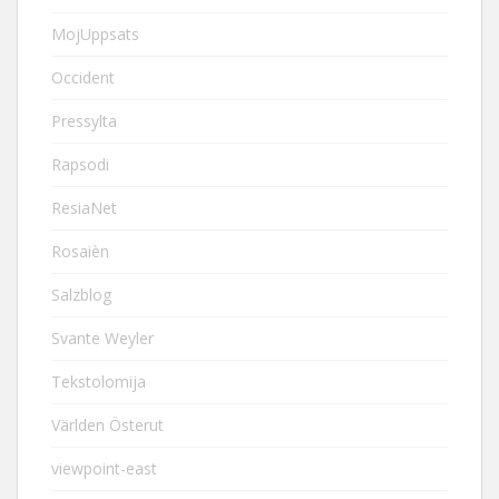
MojUppsats
Occident
Pressylta
Rapsodi
ResiaNet
Rosaièn
Salzblog
Svante Weyler
Tekstolomija
Världen Österut
viewpoint-east