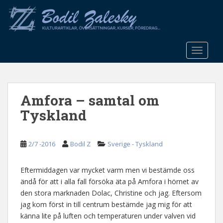
S
k
i
p
t
TOGGLE
o
m
a
Amfora – samtal om
i
n
Tyskland
c
o
n
2/7 -2016
Bodil Z
Sverige - Tyskland
t
e
Eftermiddagen var mycket varm men vi bestämde oss
n
ändå för att i alla fall försöka äta på Amfora i hörnet av
t
den stora marknaden Dolac, Christine och jag. Eftersom
jag kom först in till centrum bestämde jag mig för att
känna lite på luften och temperaturen under valven vid