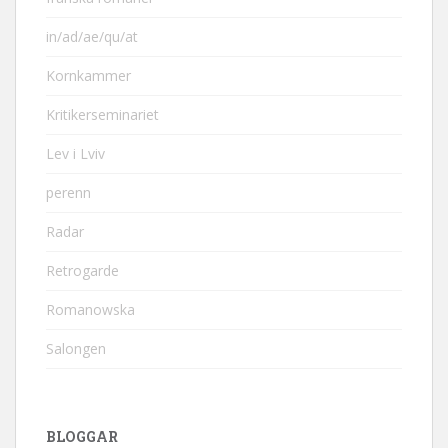
in/ad/ae/qu/at
Kornkammer
Kritikerseminariet
Lev i Lviv
perenn
Radar
Retrogarde
Romanowska
Salongen
BLOGGAR