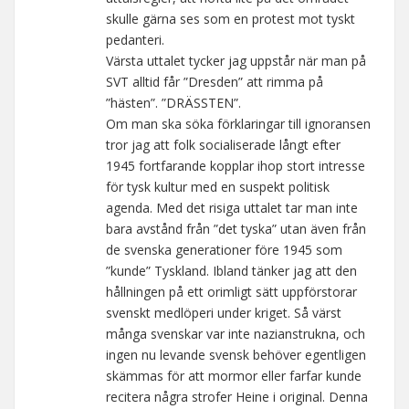
skulle gärna ses som en protest mot tyskt
pedanteri.
Värsta uttalet tycker jag uppstår när man på
SVT alltid får ”Dresden” att rimma på
”hästen”. ”DRÄSSTEN”.
Om man ska söka förklaringar till ignoransen
tror jag att folk socialiserade långt efter
1945 fortfarande kopplar ihop stort intresse
för tysk kultur med en suspekt politisk
agenda. Med det risiga uttalet tar man inte
bara avstånd från ”det tyska” utan även från
de svenska generationer före 1945 som
”kunde” Tyskland. Ibland tänker jag att den
hållningen på ett orimligt sätt uppförstorar
svenskt medlöperi under kriget. Så värst
många svenskar var inte nazianstrukna, och
ingen nu levande svensk behöver egentligen
skämmas för att mormor eller farfar kunde
recitera några strofer Heine i original. Denna