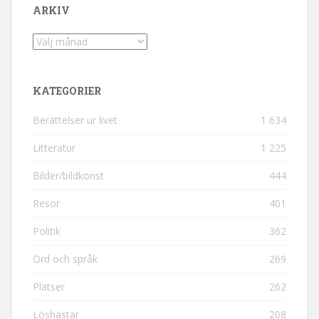
ARKIV
Arkiv
KATEGORIER
Berättelser ur livet
1 634
Litteratur
1 225
Bilder/bildkonst
444
Resor
401
Politik
362
Ord och språk
269
Platser
262
Löshästar
208