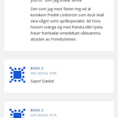
you no” som jag brukar skriva.
Den som jag mest fäster mig vid är
komikern Fredrik Lindström som dock skall
vara något sorts språkspecialist. Att höra
honom svänga sig med franska eller tyska
fraser framkallar omedelbart våldsamma
attacker av
Fremdschämen.
BODIL Z
26/4 -2016 kl. 19:09
Super! Danke!
BODIL Z
26/4 -2016 kl. 19:16