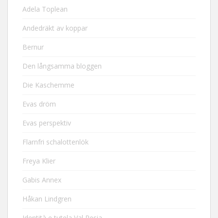
Adela Toplean
Andedräkt av koppar
Bernur
Den långsamma bloggen
Die Kaschemme
Evas dröm
Evas perspektiv
Flarnfri schalottenlök
Freya Klier
Gabis Annex
Håkan Lindgren
Identità e tutela Val Resia