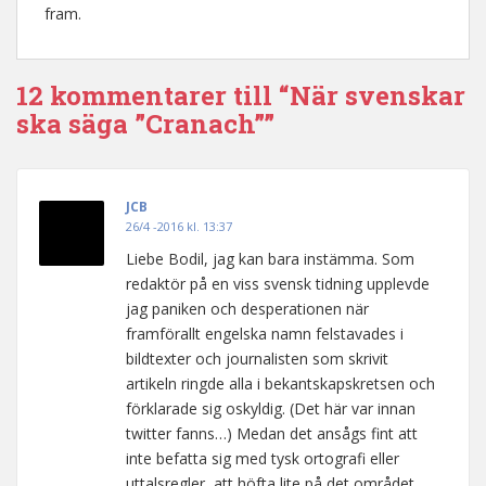
fram.
12 kommentarer till “När svenskar
ska säga ”Cranach””
JCB
26/4 -2016 kl. 13:37
Liebe Bodil, jag kan bara instämma. Som
redaktör på en viss svensk tidning upplevde
jag paniken och desperationen när
framförallt engelska namn felstavades i
bildtexter och journalisten som skrivit
artikeln ringde alla i bekantskapskretsen och
förklarade sig oskyldig. (Det här var innan
twitter fanns…) Medan det ansågs fint att
inte befatta sig med tysk ortografi eller
uttalsregler, att höfta lite på det området