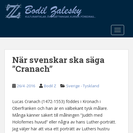
S
k
i
p
t
TOGGLE
o
m
a
När svenskar ska säga
i
n
”Cranach”
c
o
n
26/4 -2016
Bodil Z
Sverige - Tyskland
t
e
Lucas Cranach (1472-1553) föddes i Kronach i
n
Oberfranken och han är en välbekant tysk målare.
t
Många känner säkert till målningen ”Judith med
Holofernes huvud” eller några av hans Luther-porträtt.
Jag väljer här att visa ett porträtt av Luthers hustru