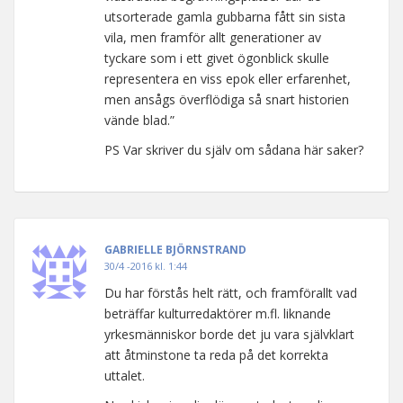
utsorterade gamla gubbarna fått sin sista
vila, men framför allt generationer av
tyckare som i ett givet ögonblick skulle
representera en viss epok eller erfarenhet,
men ansågs överflödiga så snart historien
vände blad.”
PS Var skriver du själv om sådana här saker?
GABRIELLE BJÖRNSTRAND
30/4 -2016 kl. 1:44
Du har förstås helt rätt, och framförallt vad
beträffar kulturredaktörer m.fl. liknande
yrkesmänniskor borde det ju vara självklart
att åtminstone ta reda på det korrekta
uttalet.