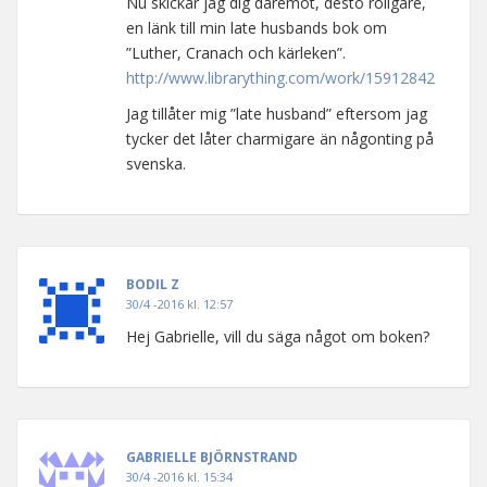
Nu skickar jag dig däremot, desto roligare,
en länk till min late husbands bok om
”Luther, Cranach och kärleken”.
http://www.librarything.com/work/15912842
Jag tillåter mig ”late husband” eftersom jag
tycker det låter charmigare än någonting på
svenska.
BODIL Z
30/4 -2016 kl. 12:57
Hej Gabrielle, vill du säga något om boken?
GABRIELLE BJÖRNSTRAND
30/4 -2016 kl. 15:34