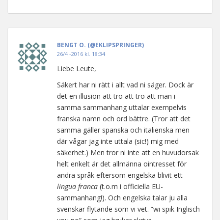
BENGT O. (@EKLIPSPRINGER)
26/4 -2016 kl. 18:34
Liebe Leute,
Säkert har ni rätt i allt vad ni säger. Dock är
det en illusion att tro att tro att man i
samma sammanhang uttalar exempelvis
franska namn och ord bättre. (Tror att det
samma gäller spanska och italienska men
där vågar jag inte uttala (sic!) mig med
säkerhet.) Men tror ni inte att en huvudorsak
helt enkelt är det allmänna ointresset för
andra språk eftersom engelska blivit ett
lingua franca
(t.o.m i officiella EU-
sammanhang!). Och engelska talar ju alla
svenskar flytande som vi vet. ”wi spik Inglisch