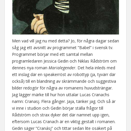
Men vad vill jag nu med detta? Jo, för några dagar sedan
såg jag ett avsnitt av programmet ”Babel” i svensk tv.
Programmet börjar med ett samtal mellan
programledaren Jessica Gedin och Niklas Rådström om
dennes nya roman
Marialegender
. Det hela inleds med
ett inslag där en speakerröst av robottyp (ja, tyvärr där
också) till en blandning av skrämmande och suggestiva
bilder redogör för några av romanens huvudsträngar.
Jag lägger märke till hur hon uttalar Lucas Cranachs
namn: Cranasj. Flera gånger. Jaja, tänker jag. Och så är
vi inne i studion och Gedin börjar ställa frågor till
Rådström och strax dyker det där namnet upp igen,
eftersom Lucas Cranach är en viktig gestalt i romanen.
Gedin säger ”Cranásj” och tittar sedan lite osäkert på