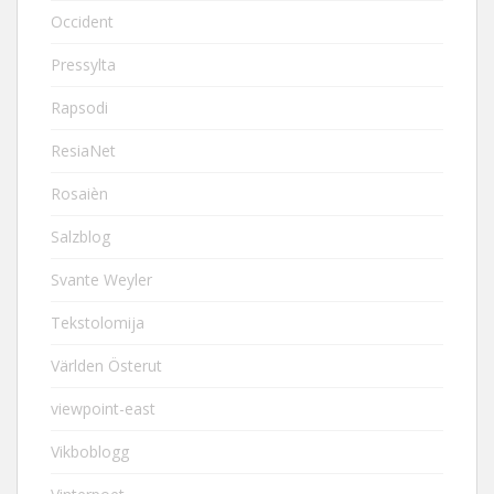
Occident
Pressylta
Rapsodi
ResiaNet
Rosaièn
Salzblog
Svante Weyler
Tekstolomija
Världen Österut
viewpoint-east
Vikboblogg