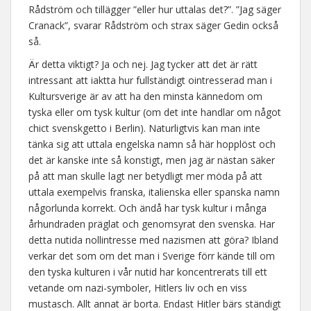
Rådström och tillägger ”eller hur uttalas det?”. ”Jag säger
Cranack”, svarar Rådström och strax säger Gedin också
så.
Är detta viktigt? Ja och nej. Jag tycker att det är rätt
intressant att iaktta hur fullständigt ointresserad man i
Kultursverige är av att ha den minsta kännedom om
tyska eller om tysk kultur (om det inte handlar om något
chict svenskgetto i Berlin). Naturligtvis kan man inte
tänka sig att uttala engelska namn så här hopplöst och
det är kanske inte så konstigt, men jag är nästan säker
på att man skulle lagt ner betydligt mer möda på att
uttala exempelvis franska, italienska eller spanska namn
någorlunda korrekt. Och ändå har tysk kultur i många
århundraden präglat och genomsyrat den svenska. Har
detta nutida nollintresse med nazismen att göra? Ibland
verkar det som om det man i Sverige förr kände till om
den tyska kulturen i vår nutid har koncentrerats till ett
vetande om nazi-symboler, Hitlers liv och en viss
mustasch. Allt annat är borta. Endast Hitler bärs ständigt