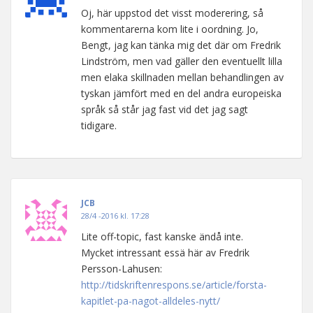
Oj, här uppstod det visst moderering, så
kommentarerna kom lite i oordning. Jo,
Bengt, jag kan tänka mig det där om Fredrik
Lindström, men vad gäller den eventuellt lilla
men elaka skillnaden mellan behandlingen av
tyskan jämfört med en del andra europeiska
språk så står jag fast vid det jag sagt
tidigare.
JCB
28/4 -2016 kl. 17:28
Lite off-topic, fast kanske ändå inte.
Mycket intressant essä här av Fredrik
Persson-Lahusen:
http://tidskriftenrespons.se/article/forsta-
kapitlet-pa-nagot-alldeles-nytt/