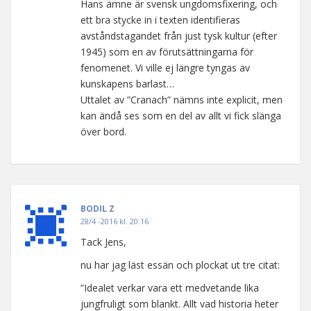
Hans ämne är svensk ungdomsfixering, och
ett bra stycke in i texten identifieras
avståndstagandet från just tysk kultur (efter
1945) som en av förutsättningarna för
fenomenet. Vi ville ej längre tyngas av
kunskapens barlast…
Uttalet av ”Cranach” nämns inte explicit, men
kan ändå ses som en del av allt vi fick slänga
över bord.
BODIL Z
28/4 -2016 kl. 20:16
Tack Jens,
nu har jag läst essän och plockat ut tre citat:
”Idealet verkar vara ett medvetande lika
jungfruligt som blankt. Allt vad historia heter