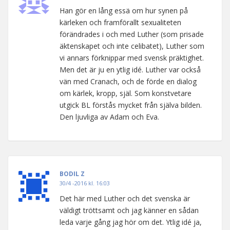
Han gör en lång essä om hur synen på
kärleken och framförallt sexualiteten
förändrades i och med Luther (som prisade
äktenskapet och inte celibatet), Luther som
vi annars förknippar med svensk präktighet.
Men det är ju en ytlig idé. Luther var också
vän med Cranach, och de förde en dialog
om kärlek, kropp, själ. Som konstvetare
utgick BL förstås mycket från själva bilden.
Den ljuvliga av Adam och Eva.
BODIL Z
30/4 -2016 kl. 16:03
Det här med Luther och det svenska är
väldigt tröttsamt och jag känner en sådan
leda varje gång jag hör om det. Ytlig idé ja,