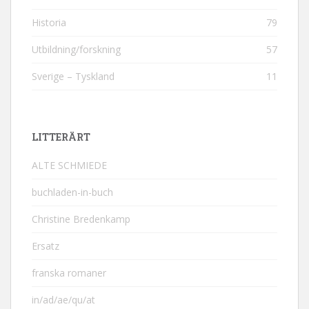
Historia
79
Utbildning/forskning
57
Sverige – Tyskland
11
LITTERÄRT
ALTE SCHMIEDE
buchladen-in-buch
Christine Bredenkamp
Ersatz
franska romaner
in/ad/ae/qu/at