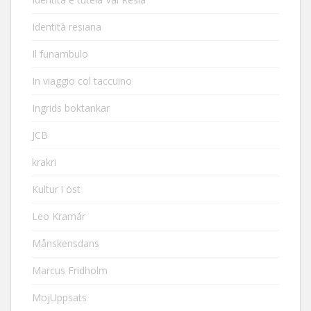
Identità resiana
Il funambulo
In viaggio col taccuino
Ingrids boktankar
JCB
krakri
Kultur i öst
Leo Kramár
Månskensdans
Marcus Fridholm
MojUppsats