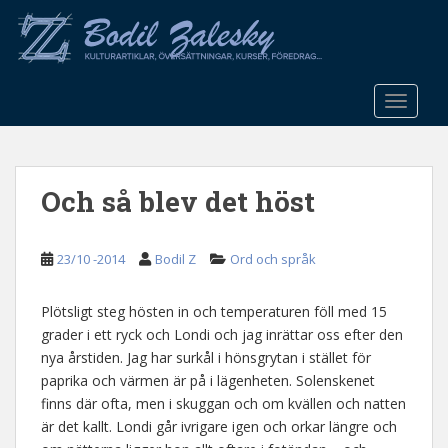
S
k
i
p
t
TOGGLE
o
m
a
Och så blev det höst
i
n
c
23/10 -2014
Bodil Z
Ord och språk
o
n
t
Plötsligt steg hösten in och temperaturen föll med 15
e
grader i ett ryck och Londi och jag inrättar oss efter den
n
nya årstiden. Jag har surkål i hönsgrytan i stället för
t
paprika och värmen är på i lägenheten. Solenskenet
finns där ofta, men i skuggan och om kvällen och natten
är det kallt. Londi går ivrigare igen och orkar längre och