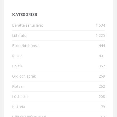
KATEGORIER
Berättelser ur livet
1 634
Litteratur
1 225
Bilder/bildkonst
444
Resor
401
Politik
362
Ord och språk
269
Platser
262
Löshästar
208
Historia
79
Utbildning/forskning
57