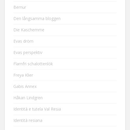
Bernur
Den långsamma bloggen
Die Kaschemme
Evas dröm
Evas perspektiv
Flarnfri schalottenlök
Freya Klier
Gabis Annex
Håkan Lindgren
Identità e tutela Val Resia
Identità resiana