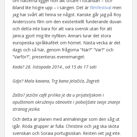
om nätterna ligger hon allt oftare i fotändan – och
ibland lite högre upp – i sängen. Det är
filmfestival
men
jag har svårt att hinna se något. Kanske går jag på Roy
Anderssons film om den existentiellt funderande duvan
och detta inte bara för att vara svensk utan för att
Janica gjort mig lite nyfiken. Annars lurar det stora
europeiska språkkaféet om hörnet. Nästa vecka är det
dags och så här, genom frågorna ”När?” ”Var?” och
”Varför?”, presenteras evenemanget:
Kada? 28. listopada 2014., od 15 do 17 sati
Gdje? Mala kavana, Trg bana Jelačića, Zagreb
Zašto? Jezični café prilika je da u prijateljskom i
opuštenom okruženju obnovite i poboljšate svoje znanje
stranog jezika.
Och detta är planen med anmälningar som den såg ut
igår. Röda grupper är fulla. Christine och jag ska sköta
svenskan och Soraia portugisiskan. Resten vet jag inte.