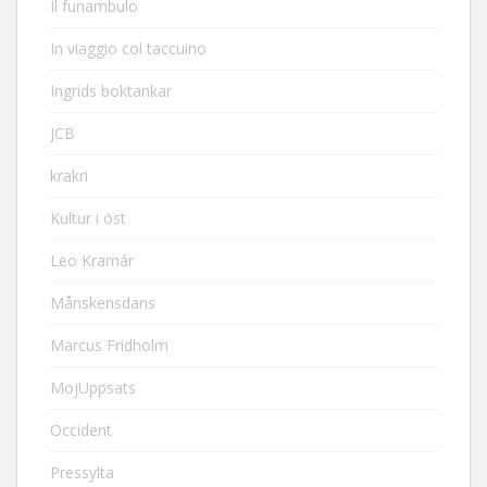
Il funambulo
In viaggio col taccuino
Ingrids boktankar
JCB
krakri
Kultur i öst
Leo Kramár
Månskensdans
Marcus Fridholm
MojUppsats
Occident
Pressylta