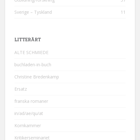
Sverige – Tyskland
11
LITTERÄRT
ALTE SCHMIEDE
buchladen-in-buch
Christine Bredenkamp
Ersatz
franska romaner
in/ad/ae/qu/at
Kornkammer
Kritikerseminariet