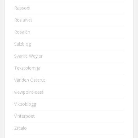
Rapsodi
ResiaNet
Rosaièn
Salzblog
Svante Weyler
Tekstolomija
Världen Österut
viewpoint-east
Vikboblogg
Vinterpoet
Zrcalo