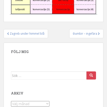
Zagreb under himmel blå
Đumbir – ingefära
Inläggsnavigering
FÖLJ MIG
Sök efter:
ARKIV
Arkiv