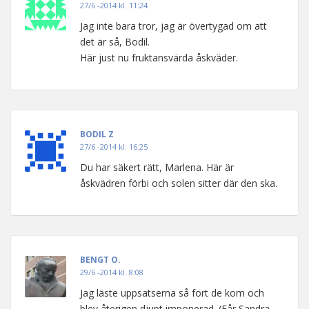
27/6 -2014 kl. 11:24
Jag inte bara tror, jag är övertygad om att
det är så, Bodil.
Här just nu fruktansvärda åskväder.
BODIL Z
27/6 -2014 kl. 16:25
Du har säkert rätt, Marlena. Här är
åskvädren förbi och solen sitter där den ska.
BENGT O.
29/6 -2014 kl. 8:08
Jag läste uppsatserna så fort de kom och
blev återigen djupt imponerad. (Får Sandra