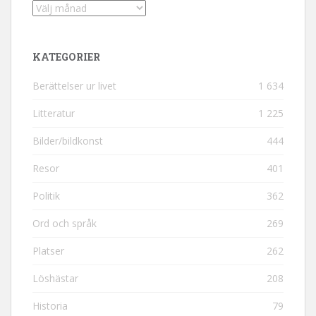
Arkiv
KATEGORIER
Berättelser ur livet
1 634
Litteratur
1 225
Bilder/bildkonst
444
Resor
401
Politik
362
Ord och språk
269
Platser
262
Löshästar
208
Historia
79