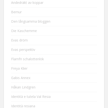
Andedräkt av koppar
Bernur
Den långsamma bloggen
Die Kaschemme
Evas dröm
Evas perspektiv
Flarnfri schalottenlök
Freya Klier
Gabis Annex
Håkan Lindgren
Identità e tutela Val Resia
Identità resiana