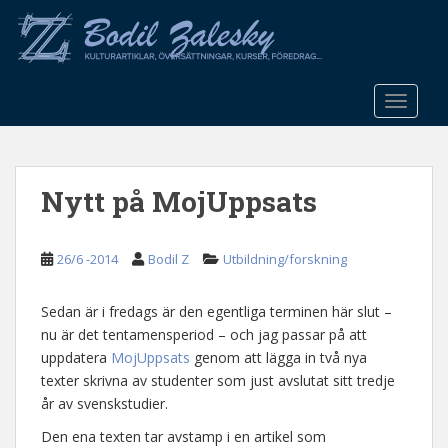
S
k
i
p
t
TOGGLE
o
m
a
Nytt på MojUppsats
i
n
c
26/6 -2014
Bodil Z
Utbildning/forskning
o
n
t
Sedan är i fredags är den egentliga terminen här slut –
e
nu är det tentamensperiod – och jag passar på att
n
uppdatera
MojUppsats
genom att lägga in två nya
t
texter skrivna av studenter som just avslutat sitt tredje
år av svenskstudier.
Den ena texten tar avstamp i en artikel som