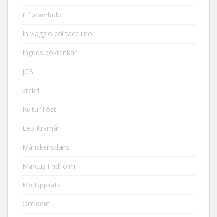
Il funambulo
In viaggio col taccuino
Ingrids boktankar
JCB
krakri
Kultur i öst
Leo Kramár
Månskensdans
Marcus Fridholm
MojUppsats
Occident