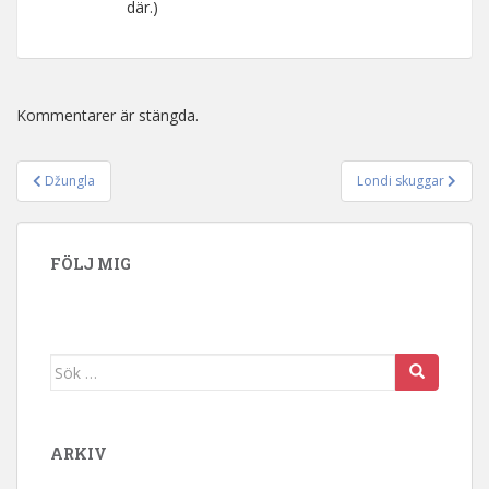
där.)
Kommentarer är stängda.
Džungla
Londi skuggar
Inläggsnavigering
FÖLJ MIG
Sök efter:
ARKIV