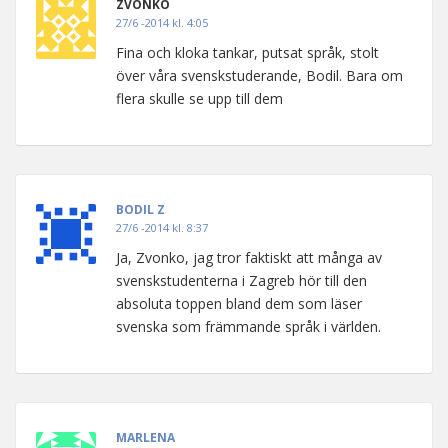
ZVONKO
27/6 -2014 kl. 4:05
Fina och kloka tankar, putsat språk, stolt
över våra svenskstuderande, Bodil. Bara om
flera skulle se upp till dem
BODIL Z
27/6 -2014 kl. 8:37
Ja, Zvonko, jag tror faktiskt att många av
svenskstudenterna i Zagreb hör till den
absoluta toppen bland dem som läser
svenska som främmande språk i världen.
MARLENA