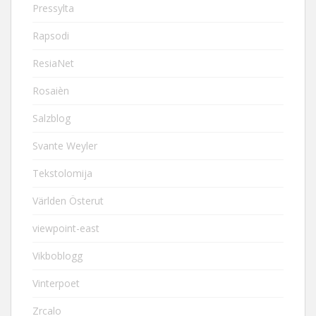
Pressylta
Rapsodi
ResiaNet
Rosaièn
Salzblog
Svante Weyler
Tekstolomija
Världen Österut
viewpoint-east
Vikboblogg
Vinterpoet
Zrcalo