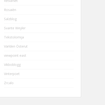
ResiaNet
Rosaièn
Salzblog
Svante Weyler
Tekstolomija
Världen Österut
viewpoint-east
Vikboblogg
Vinterpoet
Zrcalo