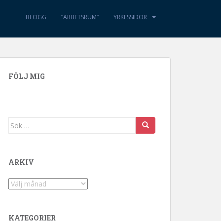
BLOGG
”ARBETSRUM”
YRKESSIDOR
FÖLJ MIG
Sök efter:
ARKIV
Arkiv
KATEGORIER