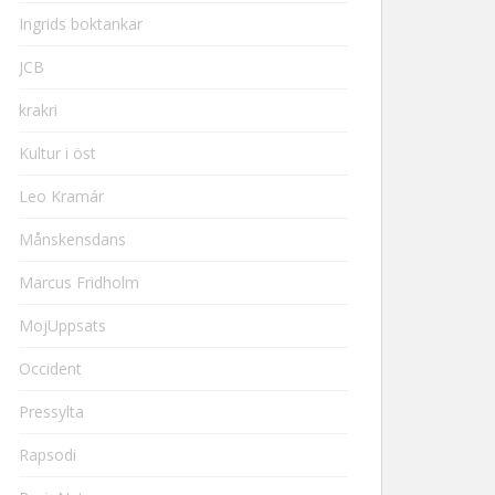
Ingrids boktankar
JCB
krakri
Kultur i öst
Leo Kramár
Månskensdans
Marcus Fridholm
MojUppsats
Occident
Pressylta
Rapsodi