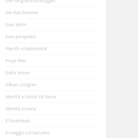
Den långsamma bloggen
Die Kaschemme
Evas dröm
Evas perspektiv
Flarnfri schalottenlök
Freya Klier
Gabis Annex
Håkan Lindgren
Identità e tutela Val Resia
Identità resiana
Il funambulo
In viaggio col taccuino