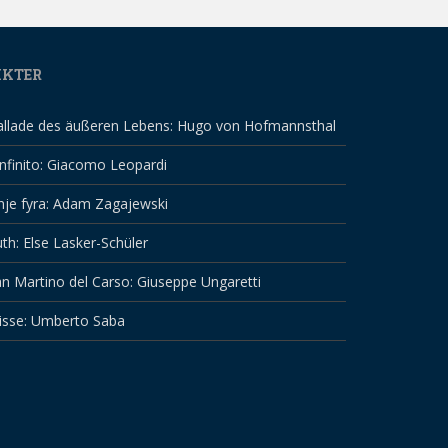
IKTER
allade des äußeren Lebens: Hugo von Hofmannsthal
infinito: Giacomo Leopardi
nje fyra: Adam Zagajewski
th: Else Lasker-Schüler
n Martino del Carso: Giuseppe Ungaretti
isse: Umberto Saba