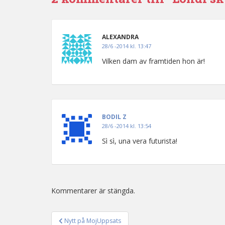
ALEXANDRA
28/6 -2014 kl. 13:47
Vilken dam av framtiden hon är!
BODIL Z
28/6 -2014 kl. 13:54
Sì sì, una vera futurista!
Kommentarer är stängda.
Nytt på MojUppsats