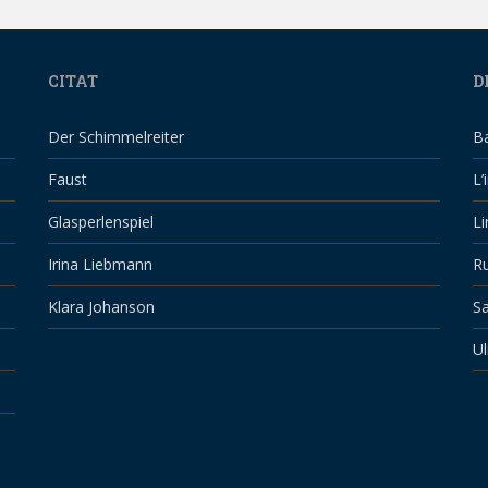
CITAT
D
Der Schimmelreiter
B
Faust
L’
Glasperlenspiel
Li
Irina Liebmann
Ru
Klara Johanson
Sa
Ul