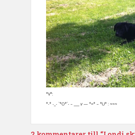
°V°:
°-° -_- `°O°´-
–
___
v
— °=° – °U° : ≈≈≈
2 kommentarer till “Londi s