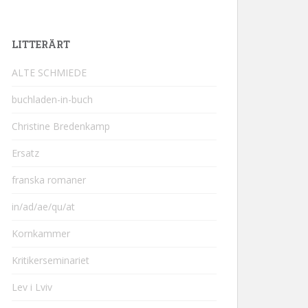
LITTERÄRT
ALTE SCHMIEDE
buchladen-in-buch
Christine Bredenkamp
Ersatz
franska romaner
in/ad/ae/qu/at
Kornkammer
Kritikerseminariet
Lev i Lviv