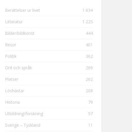
Berättelser ur livet
1 634
Litteratur
1 225
Bilder/bildkonst
444
Resor
401
Politik
362
Ord och språk
269
Platser
262
Löshästar
208
Historia
79
Utbildning/forskning
57
Sverige – Tyskland
11