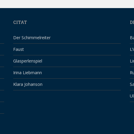
CITAT
D
Der Schimmelreiter
B
Faust
L’
Glasperlenspiel
Li
Irina Liebmann
Ru
Klara Johanson
Sa
Ul