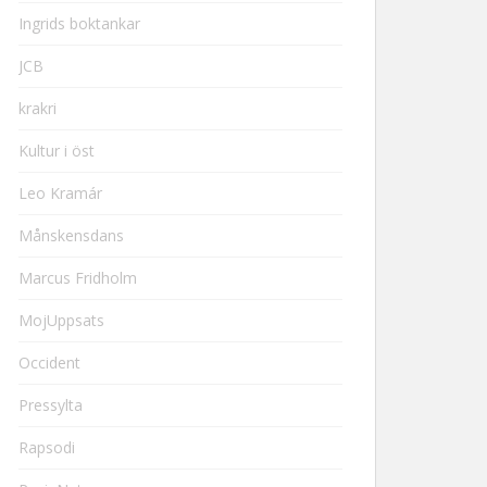
Ingrids boktankar
JCB
krakri
Kultur i öst
Leo Kramár
Månskensdans
Marcus Fridholm
MojUppsats
Occident
Pressylta
Rapsodi