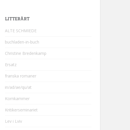
LITTERÄRT
ALTE SCHMIEDE
buchladen-in-buch
Christine Bredenkamp
Ersatz
franska romaner
in/ad/ae/qu/at
Kornkammer
Kritikerseminariet
Lev i Lviv