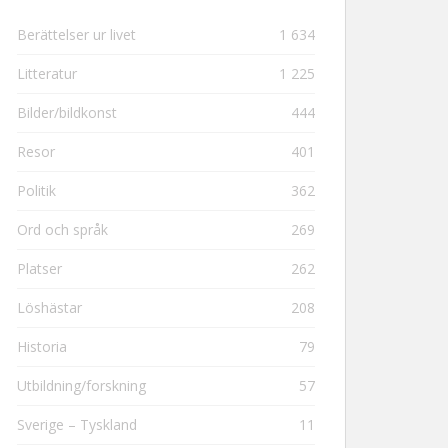
Berättelser ur livet
1 634
Litteratur
1 225
Bilder/bildkonst
444
Resor
401
Politik
362
Ord och språk
269
Platser
262
Löshästar
208
Historia
79
Utbildning/forskning
57
Sverige – Tyskland
11