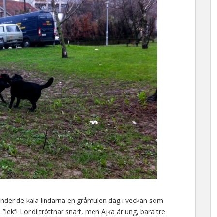
nder de kala lindarna en gråmulen dag i veckan som
, ”lek”! Londi tröttnar snart, men Ajka är ung, bara tre