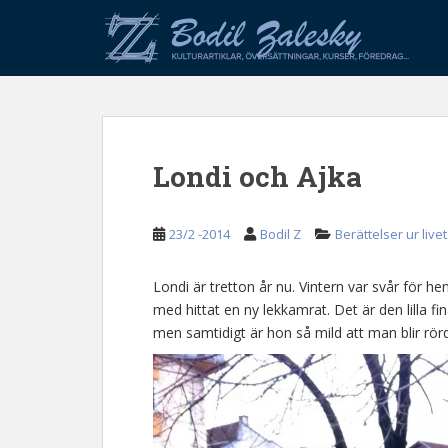
S
k
i
p
t
o
m
Londi och Ajka
a
i
n
23/2 -2014
Bodil Z
Berättelser ur livet
c
o
n
Londi är tretton år nu. Vintern var svår för 
t
med hittat en ny lekkamrat. Det är den lilla f
e
men samtidigt är hon så mild att man blir rör
n
t