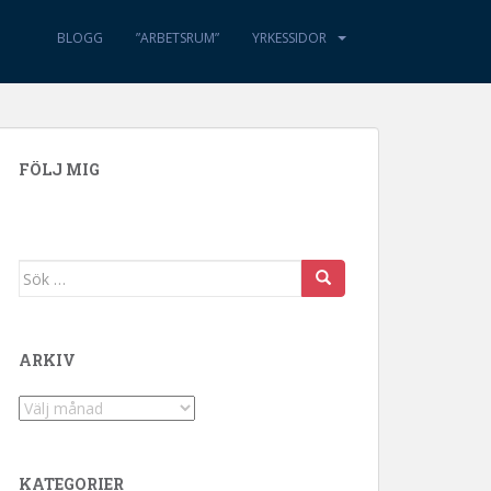
BLOGG
”ARBETSRUM”
YRKESSIDOR
FÖLJ MIG
Sök efter:
ARKIV
Arkiv
KATEGORIER