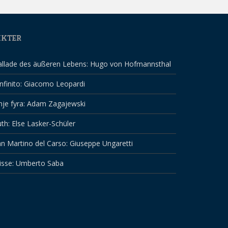
IKTER
allade des äußeren Lebens: Hugo von Hofmannsthal
infinito: Giacomo Leopardi
nje fyra: Adam Zagajewski
th: Else Lasker-Schüler
n Martino del Carso: Giuseppe Ungaretti
isse: Umberto Saba