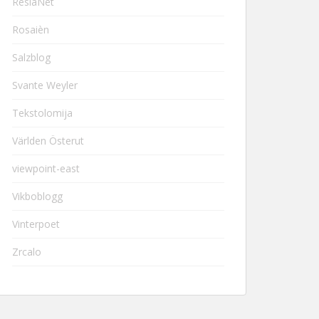
ResiaNet
Rosaièn
Salzblog
Svante Weyler
Tekstolomija
Världen Österut
viewpoint-east
Vikboblogg
Vinterpoet
Zrcalo