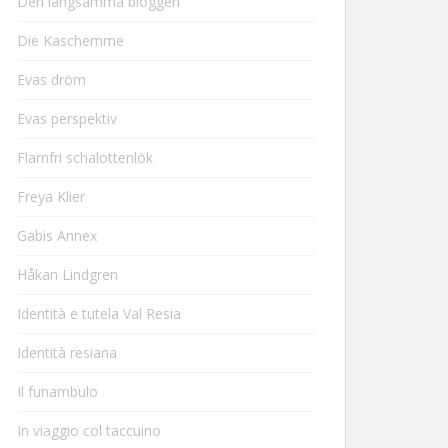
Den långsamma bloggen
Die Kaschemme
Evas dröm
Evas perspektiv
Flarnfri schalottenlök
Freya Klier
Gabis Annex
Håkan Lindgren
Identità e tutela Val Resia
Identità resiana
Il funambulo
In viaggio col taccuino