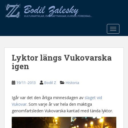
S
k
i
p
t
TOGGLE
o
m
a
Lyktor längs Vukovarska
i
n
igen
c
o
n
19/11 -2013
Bodil Z
Historia
t
e
Igår var det den årliga minnesdagen av
slaget vid
n
Vukovar
. Som varje år var hela den mäktiga
t
genomfartsleden Vukovarska kantad med tända lyktor.