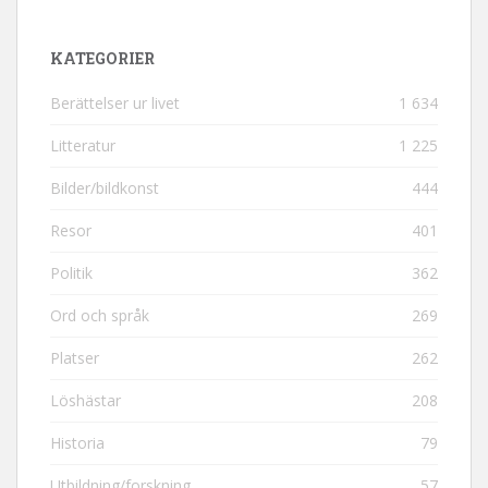
KATEGORIER
Berättelser ur livet
1 634
Litteratur
1 225
Bilder/bildkonst
444
Resor
401
Politik
362
Ord och språk
269
Platser
262
Löshästar
208
Historia
79
Utbildning/forskning
57