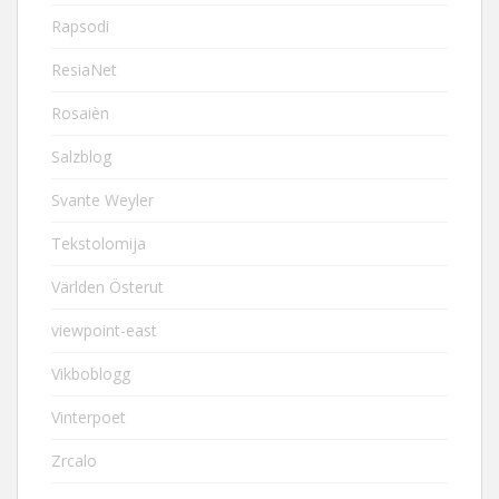
Rapsodi
ResiaNet
Rosaièn
Salzblog
Svante Weyler
Tekstolomija
Världen Österut
viewpoint-east
Vikboblogg
Vinterpoet
Zrcalo