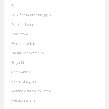
Bernur
Den långsamma bloggen
Die Kaschemme
Evas dröm
Evas perspektiv
Flarnfri schalottenlök
Freya Klier
Gabis Annex
Håkan Lindgren
Identità e tutela Val Resia
Identità resiana