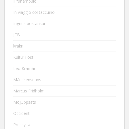
Il funambulo
In viaggio col taccuino
Ingrids boktankar
JCB
krakri
Kultur i öst
Leo Kramár
Månskensdans
Marcus Fridholm
MojUppsats
Occident
Pressylta