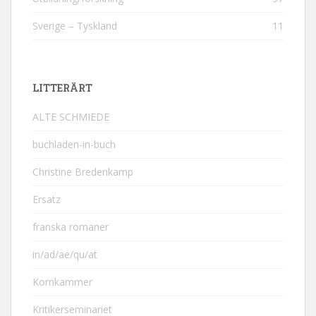
Sverige – Tyskland
11
LITTERÄRT
ALTE SCHMIEDE
buchladen-in-buch
Christine Bredenkamp
Ersatz
franska romaner
in/ad/ae/qu/at
Kornkammer
Kritikerseminariet