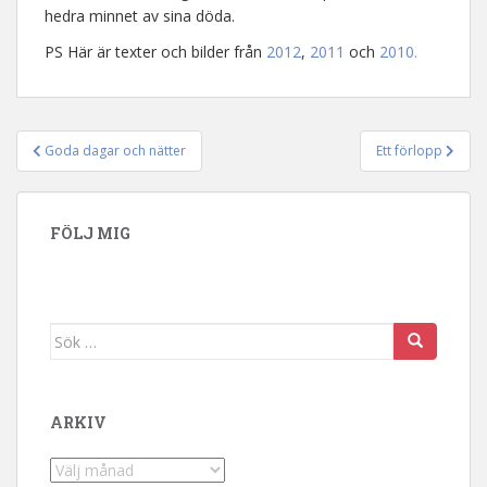
hedra minnet av sina döda.
PS Här är texter och bilder från
2012
,
2011
och
2010.
Goda dagar och nätter
Ett förlopp
Inläggsnavigering
FÖLJ MIG
Sök efter:
ARKIV
Arkiv