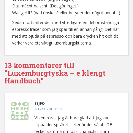
Dat mécht näischt. (Det gör inget.)
Wat gelift? (Vad önskas? eller betyder det något annat…)
Sedan fortsätter det med ytterligare en del omständliga
espressofraser som jag spar till en annan gång. Det här
med att bjuda på espresso och bära drycken hit och dit
verkar vara ett viktigt luxemburgskt tema.
13 kommentarer till
“Luxemburgtyska – e klengt
Handbuch”
SEJFO
3/1 -2007 kl. 18:18
Vilken röra…jag är bara glad att jag kan
slippa det språket….eller är det så att DE
tycker samma om oss….na ja..hur som