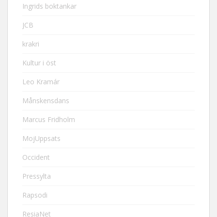
Ingrids boktankar
JCB
krakri
Kultur i öst
Leo Kramár
Månskensdans
Marcus Fridholm
MojUppsats
Occident
Pressylta
Rapsodi
ResiaNet