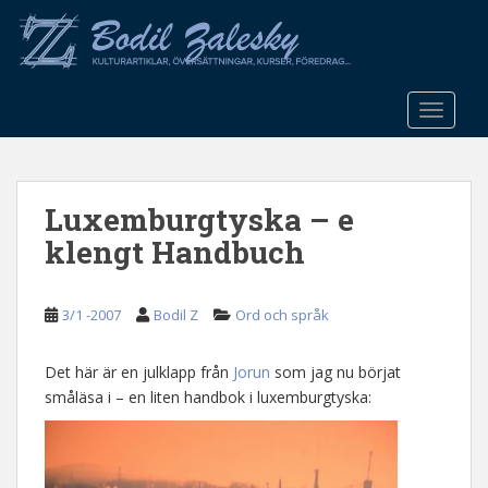
S
k
i
p
t
TOGGLE
o
m
a
Luxemburgtyska – e
i
n
klengt Handbuch
c
o
n
3/1 -2007
Bodil Z
Ord och språk
t
e
Det här är en julklapp från
Jorun
som jag nu börjat
n
småläsa i – en liten handbok i luxemburgtyska:
t