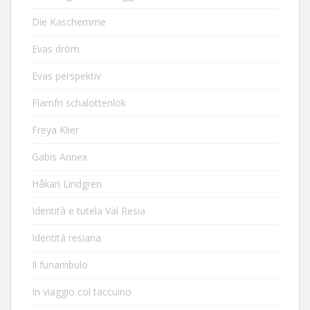
Die Kaschemme
Evas dröm
Evas perspektiv
Flarnfri schalottenlök
Freya Klier
Gabis Annex
Håkan Lindgren
Identità e tutela Val Resia
Identità resiana
Il funambulo
In viaggio col taccuino