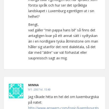
första språk och hur ser det språkliga
landskapet i Luxemburg egentligen ut i sin
helhet?
Bengt,
vad gäller ”min pappa hans bil” så finns det
antagligen kvar på ett annat sätt i sydtyskan
än i en nordligare tyska åtminstone om man
håller sig utanför det rent dialektala, så det
där med ”äldre” var väl förhastat eller
saupreisisch sagt av mig.
MINNA
9/1 -2007 kl. 15:40
Jag råkade hitta en hel del om luxemburgiska
på nätet:
http://www.answers.com/topic/luxembourgis