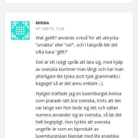
MINNA
4/1 -2007 kl. 11:26
Wat gelift? används också för att uttrycka
”ursäkta” eller ”va?”, och i talspråk blir det
ofta bara ”glift?”
Det är ett roligt språk att lära sig, med hjälp
av svenska kommer man långt och har man
ytterligare lite tyska (och tysk grammatik) i
bagaget så är det ännu enklare ;-).
Nyligen träffade jag en luxemburgsk kvinna
som pratade rätt bra svenska, trots att det
var länge sen hon lärde sig det och sällan
numera använder sig av svenska, så lät det
helt begripligt. Hon tyckte att svenska
ungefär är som en biprodukt av
luxemburgiskan blandat med lite engelska