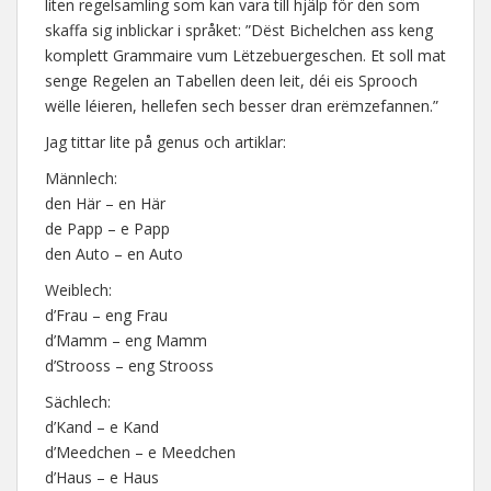
liten regelsamling som kan vara till hjälp för den som
skaffa sig inblickar i språket: ”Dëst Bichelchen ass keng
komplett Grammaire vum Lëtzebuergeschen. Et soll mat
senge Regelen an Tabellen deen leit, déi eis Sprooch
wëlle léieren, hellefen sech besser dran erëmzefannen.”
Jag tittar lite på genus och artiklar:
Männlech:
den Här – en Här
de Papp – e Papp
den Auto – en Auto
Weiblech:
d’Frau – eng Frau
d’Mamm – eng Mamm
d’Strooss – eng Strooss
Sächlech:
d’Kand – e Kand
d’Meedchen – e Meedchen
d’Haus – e Haus