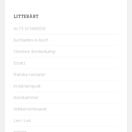
LITTERÄRT
ALTE SCHMIEDE
buchladen-in-buch
Christine Bredenkamp
Ersatz
franska romaner
in/ad/ae/qu/at
Kornkammer
Kritikerseminariet
Lev i Lviv
perenn