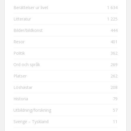
Berättelser ur livet
1 634
Litteratur
1 225
Bilder/bildkonst
444
Resor
401
Politik
362
Ord och språk
269
Platser
262
Löshästar
208
Historia
79
Utbildning/forskning
57
Sverige – Tyskland
11