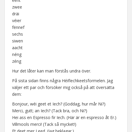
eent
zwee
dräi
véier
fënnef
sechs
siwen
aacht
néng
zéng
Hur det låter kan man förstås undra över.
På sista sidan finns några Héiflechkeetsformelen. Jag
väljer ett par och försöker mig också på att översätta
dem:
Bonjour, wéi geet et Iech? (Goddag, hur mår Ni?)
Merci, gutt; an Iech? (Tack bra, och Ni?)
Hei ass en Espresso fir Iech. (Här är en espresso åt Er.)
Villmools merci! (Tack så mycket!)
Et deet mer Leed. (Jag beklagar.)