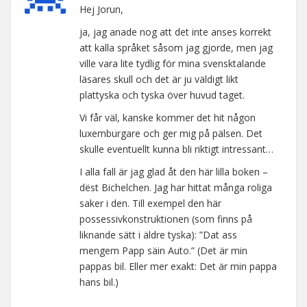
Hej Jorun,
ja, jag anade nog att det inte anses korrekt
att kalla språket såsom jag gjorde, men jag
ville vara lite tydlig för mina svensktalande
läsares skull och det är ju väldigt likt
plattyska och tyska över huvud taget.
Vi får väl, kanske kommer det hit någon
luxemburgare och ger mig på pälsen. Det
skulle eventuellt kunna bli riktigt intressant…
I alla fall är jag glad åt den här lilla boken –
dëst Bichelchen. Jag har hittat många roliga
saker i den. Till exempel den här
possessivkonstruktionen (som finns på
liknande sätt i äldre tyska): ”Dat ass
mengem Papp säin Auto.” (Det är min
pappas bil. Eller mer exakt: Det är min pappa
hans bil.)