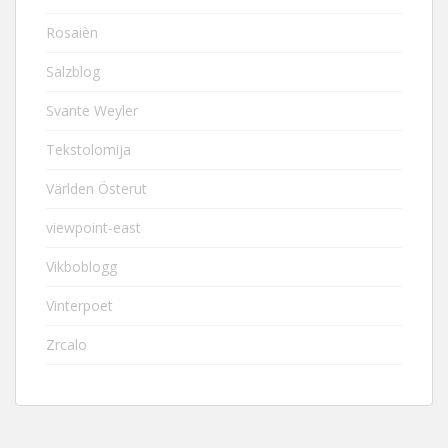
Rosaièn
Salzblog
Svante Weyler
Tekstolomija
Världen Österut
viewpoint-east
Vikboblogg
Vinterpoet
Zrcalo