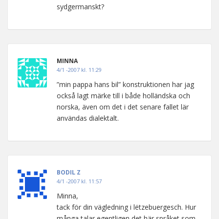
sydgermanskt?
MINNA
4/1 -2007 kl. 11:29
”min pappa hans bil” konstruktionen har jag
också lagt märke till i både holländska och
norska, även om det i det senare fallet lär
användas dialektalt.
BODIL Z
4/1 -2007 kl. 11:57
Minna,
tack för din vägledning i lëtzebuergesch. Hur
många talar egentligen det här språket som