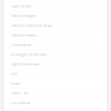
Gabis Annex
Håkan Lindgren
Identità e tutela Val Resia
Identità resiana
Il funambulo
In viaggio col taccuino
Ingrids boktankar
JCB
krakri
Kultur i öst
Leo Kramár