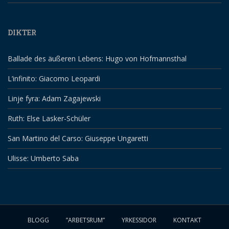
DIKTER
Ballade des äußeren Lebens: Hugo von Hofmannsthal
L’infinito: Giacomo Leopardi
Linje fyra: Adam Zagajewski
Ruth: Else Lasker-Schüler
San Martino del Carso: Giuseppe Ungaretti
Ulisse: Umberto Saba
BLOGG
”ARBETSRUM”
YRKESSIDOR
KONTAKT