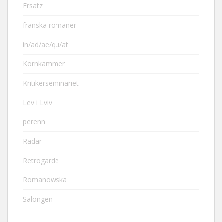
Ersatz
franska romaner
in/ad/ae/qu/at
Kornkammer
Kritikerseminariet
Lev i Lviv
perenn
Radar
Retrogarde
Romanowska
Salongen