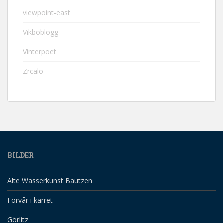
viewpoint-east
Vikboblogg
Vinterpoet
Zrcalo
BILDER
Alte Wasserkunst Bautzen
Förvår i kärret
Görlitz