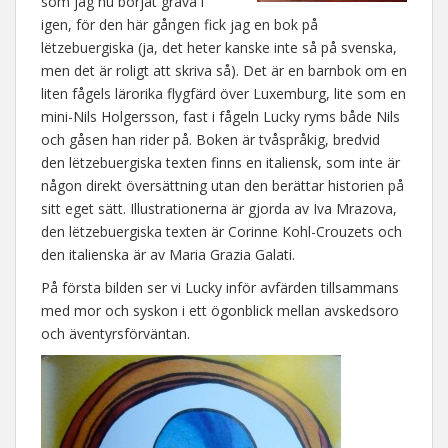
som jag nu börjat gräva i
igen, för den här gången fick jag en bok på
lëtzebuergiska (ja, det heter kanske inte så på svenska,
men det är roligt att skriva så). Det är en barnbok om en
liten fågels lärorika flygfärd över Luxemburg, lite som en
mini-Nils Holgersson, fast i fågeln Lucky ryms både Nils
och gåsen han rider på. Boken är tvåspråkig, bredvid
den lëtzebuergiska texten finns en italiensk, som inte är
någon direkt översättning utan den berättar historien på
sitt eget sätt. Illustrationerna är gjorda av Iva Mrazova,
den lëtzebuergiska texten är Corinne Kohl-Crouzets och
den italienska är av Maria Grazia Galati.
På första bilden ser vi Lucky inför avfärden tillsammans
med mor och syskon i ett ögonblick mellan avskedsoro
och äventyrsförväntan.