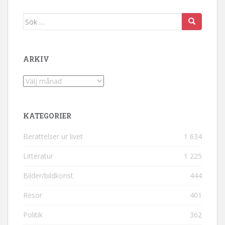
Sök efter:
ARKIV
Arkiv
KATEGORIER
Berättelser ur livet
1 634
Litteratur
1 225
Bilder/bildkonst
444
Resor
401
Politik
362