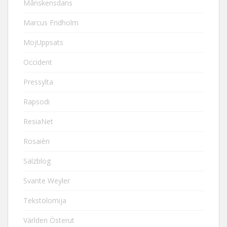
Månskensdans
Marcus Fridholm
MojUppsats
Occident
Pressylta
Rapsodi
ResiaNet
Rosaièn
Salzblog
Svante Weyler
Tekstolomija
Världen Österut