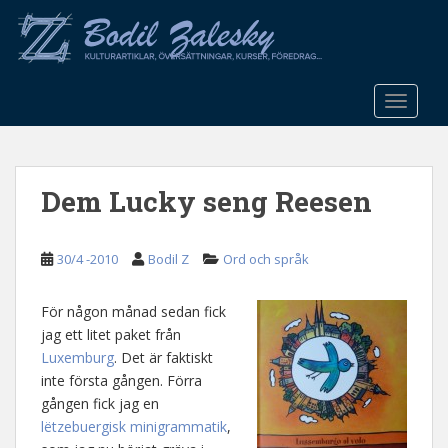
S
k
i
p
t
TOGGLE
o
m
a
Dem Lucky seng Reesen
i
n
c
30/4 -2010
Bodil Z
Ord och språk
o
n
t
För någon månad sedan fick
e
jag ett litet paket från
n
Luxemburg
. Det är faktiskt
t
inte första gången. Förra
gången fick jag en
lëtzebuergisk minigrammatik
,