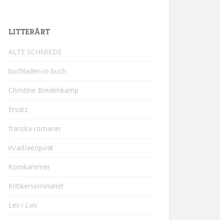
LITTERÄRT
ALTE SCHMIEDE
buchladen-in-buch
Christine Bredenkamp
Ersatz
franska romaner
in/ad/ae/qu/at
Kornkammer
Kritikerseminariet
Lev i Lviv