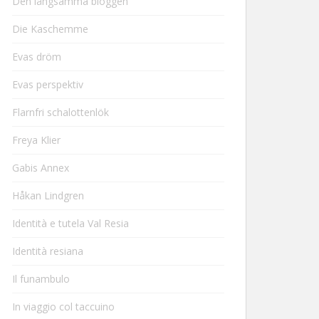
Den långsamma bloggen
Die Kaschemme
Evas dröm
Evas perspektiv
Flarnfri schalottenlök
Freya Klier
Gabis Annex
Håkan Lindgren
Identità e tutela Val Resia
Identità resiana
Il funambulo
In viaggio col taccuino