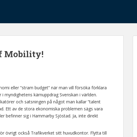
f Mobility!
nomi eller ”stram budget” när man vill försöka förklara
ar i myndighetens kärnuppdrag Svenskan i världen.
atörer och satsningen på något man kallar ”talent
erad. Ett av de stora ekonomiska problemen sägs vara
ler befinner sig i Hammarby Sjöstad. Ja, inte direkt
 för övrigt också Trafikverket sitt huvudkontor. Flytta till