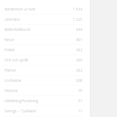
Berättelser ur livet
1 634
Litteratur
1 225
Bilder/bildkonst
444
Resor
401
Politik
362
Ord och språk
269
Platser
262
Löshästar
208
Historia
79
Utbildning/forskning
57
Sverige – Tyskland
11