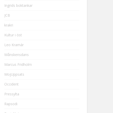
Ingrids boktankar
JCB
krakri
Kultur i öst
Leo Kramár
Månskensdans
Marcus Fridholm
MojUppsats
Occident
Pressylta
Rapsodi