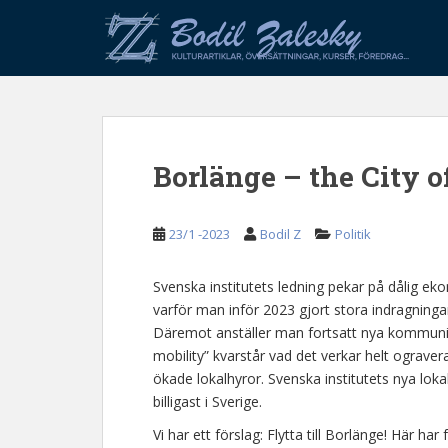
S
k
i
p
t
o
m
Borlänge – the City o
a
i
n
23/1 -2023
Bodil Z
Politik
c
o
n
Svenska institutets ledning pekar på dålig eko
t
varför man inför 2023 gjort stora indragning
e
Däremot anställer man fortsatt nya kommunik
n
mobility” kvarstår vad det verkar helt ograv
t
ökade lokalhyror. Svenska institutets nya loka
billigast i Sverige.
Vi har ett förslag: Flytta till Borlänge! Här har