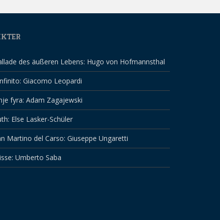
IKTER
allade des äußeren Lebens: Hugo von Hofmannsthal
infinito: Giacomo Leopardi
nje fyra: Adam Zagajewski
th: Else Lasker-Schüler
n Martino del Carso: Giuseppe Ungaretti
isse: Umberto Saba