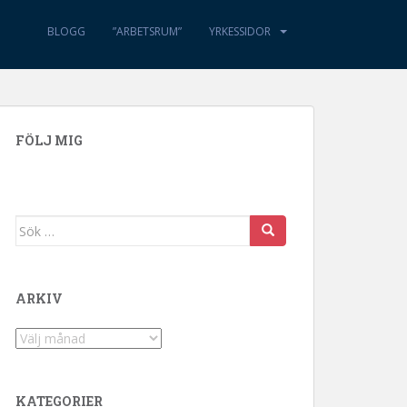
BLOGG
”ARBETSRUM”
YRKESSIDOR
FÖLJ MIG
Sök efter:
ARKIV
Arkiv
KATEGORIER