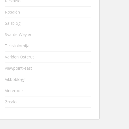
ResiaNet
Rosaièn
Salzblog
Svante Weyler
Tekstolomija
Världen Österut
viewpoint-east
Vikboblogg
Vinterpoet
Zrcalo