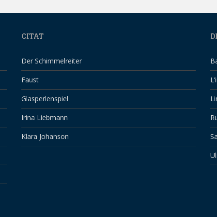
CITAT
D
Der Schimmelreiter
B
Faust
L’
Glasperlenspiel
Li
Irina Liebmann
Ru
Klara Johanson
Sa
Ul