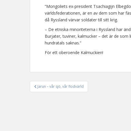
”Mongoliets ex-president Tsachiagijn Elbegd
världsfederationen, är en av dem som har fäst
då Ryssland värvar soldater till sitt krig.
– De etniska minoriteterna i Ryssland har ända 
Burjater, tuviner, kalmucker – det är de som 
hundratals saknas.”
För ett oberoende Kalmuckien!
Jarun – vår sjö, vår flodvärld
Inläggsnavigering