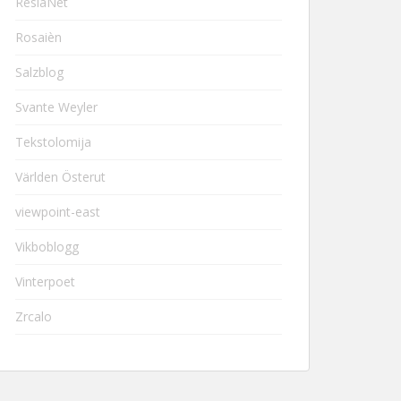
ResiaNet
Rosaièn
Salzblog
Svante Weyler
Tekstolomija
Världen Österut
viewpoint-east
Vikboblogg
Vinterpoet
Zrcalo