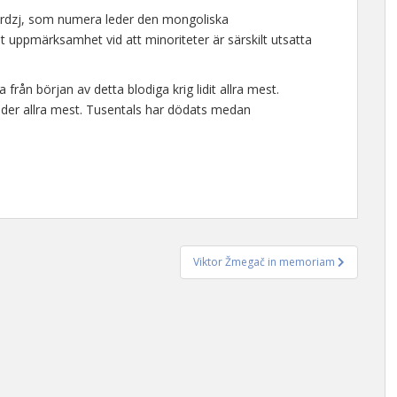
ordzj, som numera leder den mongoliska
 uppmärksamhet vid att minoriteter är särskilt utsatta
från början av detta blodiga krig lidit allra mest.
lider allra mest. Tusentals har dödats medan
Viktor Žmegač in memoriam