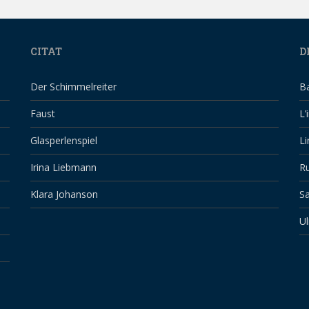
CITAT
D
Der Schimmelreiter
B
Faust
L’
Glasperlenspiel
Li
Irina Liebmann
Ru
Klara Johanson
Sa
Ul