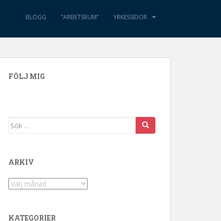
BLOGG
”ARBETSRUM”
YRKESSIDOR
FÖLJ MIG
Sök efter:
ARKIV
Arkiv
KATEGORIER