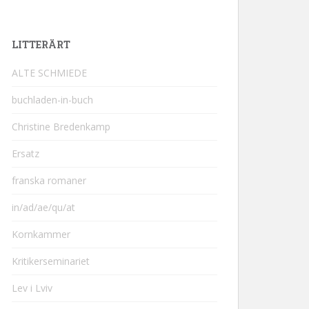
LITTERÄRT
ALTE SCHMIEDE
buchladen-in-buch
Christine Bredenkamp
Ersatz
franska romaner
in/ad/ae/qu/at
Kornkammer
Kritikerseminariet
Lev i Lviv