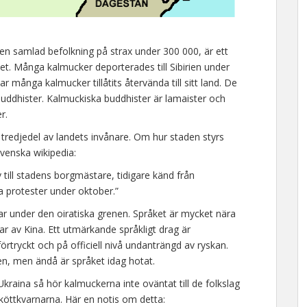
n samlad befolkning på strax under 300 000, är ett
t. Många kalmucker deporterades till Sibirien under
ar många kalmucker tillåtits återvända till sitt land. De
 buddhister. Kalmuckiska buddhister är lamaister och
r.
tredjedel av landets invånare. Om hur staden styrs
venska wikipedia:
till stadens borgmästare, tidigare känd från
iga protester under oktober.”
r under den oiratiska grenen. Språket är mycket nära
ar av Kina. Ett utmärkande språkligt drag är
rtryckt och på officiell nivå undanträngd av ryskan.
n, men ändå är språket idag hotat.
kraina så hör kalmuckerna inte oväntat till de folkslag
 köttkvarnarna. Här en notis om detta: