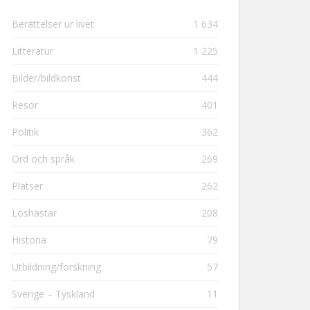
Berättelser ur livet
1 634
Litteratur
1 225
Bilder/bildkonst
444
Resor
401
Politik
362
Ord och språk
269
Platser
262
Löshästar
208
Historia
79
Utbildning/forskning
57
Sverige – Tyskland
11