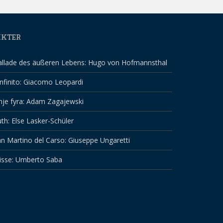
IKTER
allade des äußeren Lebens: Hugo von Hofmannsthal
infinito: Giacomo Leopardi
nje fyra: Adam Zagajewski
th: Else Lasker-Schüler
n Martino del Carso: Giuseppe Ungaretti
isse: Umberto Saba