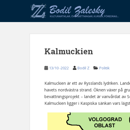
S
k
i
p
t
o
m
Kalmuckien
a
i
n
13/10 -2022
Bodil Z
Politik
c
o
n
Kalmuckien är ett av Rysslands lydriken. Lande
t
havets nordvästra strand. Öknen växer på gru
e
bevattningsprojekt – landet är vanvårdat av 
n
Kalmuckien ligger i Kaspiska sänkan vars lägs
t