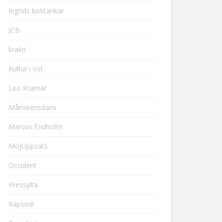
Ingrids boktankar
JCB
krakri
Kultur i öst
Leo Kramár
Månskensdans
Marcus Fridholm
MojUppsats
Occident
Pressylta
Rapsodi