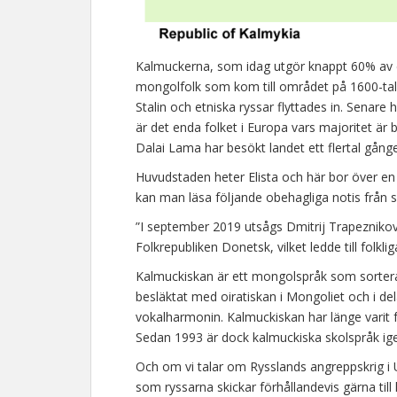
Kalmuckerna, som idag utgör knappt 60% av e
mongolfolk som kom till området på 1600-tale
Stalin och etniska ryssar flyttades in. Senare h
är det enda folket i Europa vars majoritet är
Dalai Lama har besökt landet ett flertal gånge
Huvudstaden heter Elista och här bor över en 
kan man läsa följande obehagliga notis från s
”I september 2019 utsågs Dmitrij Trapeznikov 
Folkrepubliken Donetsk, vilket ledde till folkl
Kalmuckiskan är ett mongolspråk som sortera
besläktat med oiratiskan i Mongoliet och i del
vokalharmonin. Kalmuckiskan har länge varit fö
Sedan 1993 är dock kalmuckiska skolspråk ige
Och om vi talar om Rysslands angreppskrig i U
som ryssarna skickar förhållandevis gärna till