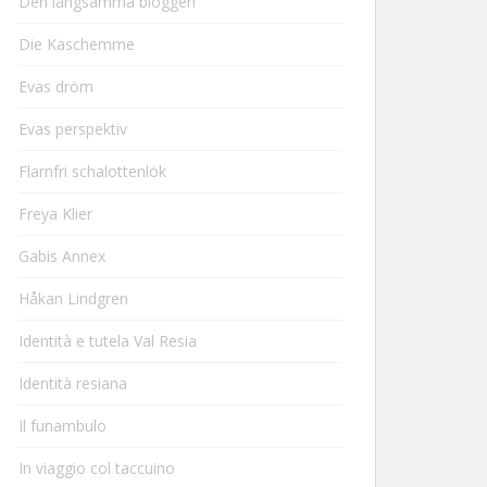
Den långsamma bloggen
Die Kaschemme
Evas dröm
Evas perspektiv
Flarnfri schalottenlök
Freya Klier
Gabis Annex
Håkan Lindgren
Identità e tutela Val Resia
Identità resiana
Il funambulo
In viaggio col taccuino