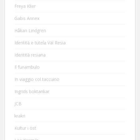
Freya Klier
Gabis Annex
Håkan Lindgren
Identità e tutela Val Resia
Identità resiana
Il funambulo
In viaggio col taccuino
Ingrids boktankar
JCB
krakri
Kultur i öst