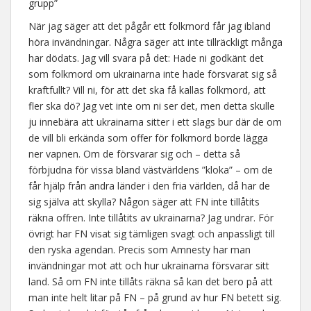
grupp”
När jag säger att det pågår ett folkmord får jag ibland
höra invändningar. Några säger att inte tillräckligt många
har dödats. Jag vill svara på det: Hade ni godkänt det
som folkmord om ukrainarna inte hade försvarat sig så
kraftfullt? Vill ni, för att det ska få kallas folkmord, att
fler ska dö? Jag vet inte om ni ser det, men detta skulle
ju innebära att ukrainarna sitter i ett slags bur där de om
de vill bli erkända som offer för folkmord borde lägga
ner vapnen. Om de försvarar sig och – detta så
förbjudna för vissa bland västvärldens ”kloka” – om de
får hjälp från andra länder i den fria världen, då har de
sig själva att skylla? Någon säger att FN inte tillåtits
räkna offren. Inte tillåtits av ukrainarna? Jag undrar. För
övrigt har FN visat sig tämligen svagt och anpassligt till
den ryska agendan. Precis som Amnesty har man
invändningar mot att och hur ukrainarna försvarar sitt
land. Så om FN inte tillåts räkna så kan det bero på att
man inte helt litar på FN – på grund av hur FN betett sig.