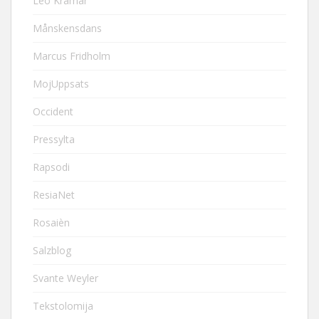
Leo Kramár
Månskensdans
Marcus Fridholm
MojUppsats
Occident
Pressylta
Rapsodi
ResiaNet
Rosaièn
Salzblog
Svante Weyler
Tekstolomija