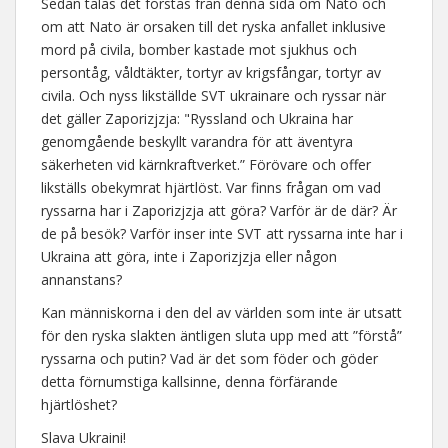
Sedan talas det förstås från denna sida om Nato och
om att Nato är orsaken till det ryska anfallet inklusive
mord på civila, bomber kastade mot sjukhus och
persontåg, våldtäkter, tortyr av krigsfångar, tortyr av
civila. Och nyss likställde SVT ukrainare och ryssar när
det gäller Zaporizjzja: "Ryssland och Ukraina har
genomgående beskyllt varandra för att äventyra
säkerheten vid kärnkraftverket.” Förövare och offer
likställs obekymrat hjärtlöst. Var finns frågan om vad
ryssarna har i Zaporizjzja att göra? Varför är de där? Är
de på besök? Varför inser inte SVT att ryssarna inte har i
Ukraina att göra, inte i Zaporizjzja eller någon
annanstans?
Kan människorna i den del av världen som inte är utsatt
för den ryska slakten äntligen sluta upp med att ”förstå”
ryssarna och putin? Vad är det som föder och göder
detta förnumstiga kallsinne, denna förfärande
hjärtlöshet?
Slava Ukraini!