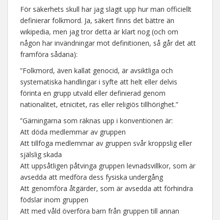
För säkerhets skull har jag slagit upp hur man officiellt
definierar folkmord. Ja, säkert finns det bättre än
wikipedia, men jag tror detta är klart nog (och om
någon har invändningar mot definitionen, så går det att
framföra sådana):
”Folkmord, även kallat genocid, är avsiktliga och
systematiska handlingar i syfte att helt eller delvis
förinta en grupp utvald eller definierad genom
nationalitet, etnicitet, ras eller religiös tillhörighet.”
”Gärningarna som räknas upp i konventionen är:
Att döda medlemmar av gruppen
Att tillfoga medlemmar av gruppen svår kroppslig eller
själslig skada
Att uppsåtligen påtvinga gruppen levnadsvillkor, som är
avsedda att medföra dess fysiska undergång
Att genomföra åtgärder, som är avsedda att förhindra
födslar inom gruppen
Att med våld överföra barn från gruppen till annan