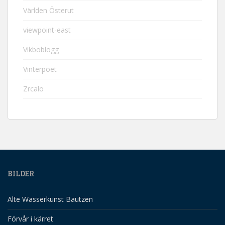
Världen Österut
viewpoint-east
Vikboblogg
Vinterpoet
Zrcalo
BILDER
Alte Wasserkunst Bautzen
Förvår i kärret