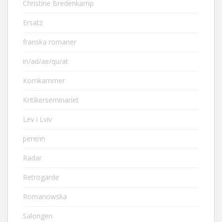
Christine Bredenkamp
Ersatz
franska romaner
in/ad/ae/qu/at
Kornkammer
Kritikerseminariet
Lev i Lviv
perenn
Radar
Retrogarde
Romanowska
Salongen