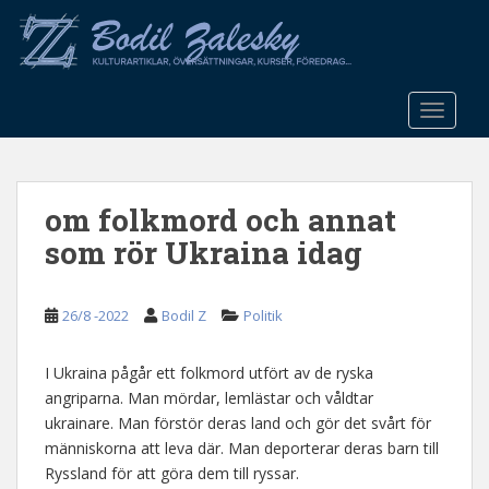
S
k
i
p
t
TOGGLE
o
m
a
om folkmord och annat
i
n
som rör Ukraina idag
c
o
n
26/8 -2022
Bodil Z
Politik
t
e
I Ukraina pågår ett folkmord utfört av de ryska
n
angriparna. Man mördar, lemlästar och våldtar
t
ukrainare. Man förstör deras land och gör det svårt för
människorna att leva där. Man deporterar deras barn till
Ryssland för att göra dem till ryssar.