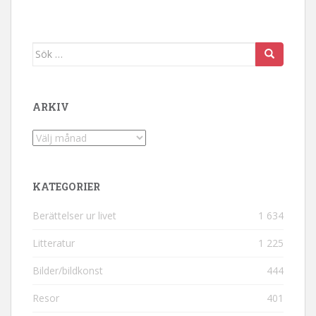
Sök efter:
ARKIV
Arkiv
KATEGORIER
Berättelser ur livet
1 634
Litteratur
1 225
Bilder/bildkonst
444
Resor
401