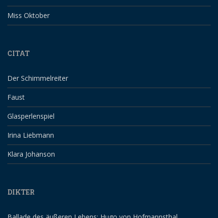
Miss Oktober
CITAT
Der Schimmelreiter
Faust
Glasperlenspiel
Irina Liebmann
Klara Johanson
DIKTER
Ballade des äußeren Lebens: Hugo von Hofmannsthal