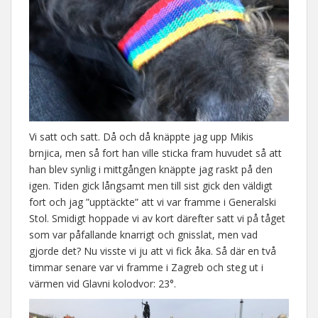
Vi satt och satt. Då och då knäppte jag upp Mikis
brnjica, men så fort han ville sticka fram huvudet så att
han blev synlig i mittgången knäppte jag raskt på den
igen. Tiden gick långsamt men till sist gick den väldigt
fort och jag ”upptäckte” att vi var framme i Generalski
Stol. Smidigt hoppade vi av kort därefter satt vi på tåget
som var påfallande knarrigt och gnisslat, men vad
gjorde det? Nu visste vi ju att vi fick åka. Så där en två
timmar senare var vi framme i Zagreb och steg ut i
värmen vid Glavni kolodvor: 23°.