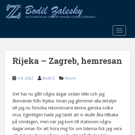
S
k
i
p
t
TOGGLE
o
m
a
Rijeka – Zagreb, hemresan
i
n
c
1/4 -2022
Bodil Z
Resor
o
n
t
Det har nu gått några dagar sedan Miki och jag
e
återvände från Rijeka. Innan jag glömmer alla detaljer
n
vill jag nu försöka rekonstruera denna ganska svåra
t
resa. Egentligen hade jag tänkt att vi skulle åka tillbaka
på söndagen, men när jag kom till stationen några
dagar innan för att höra mig för om tiderna fick jag veta