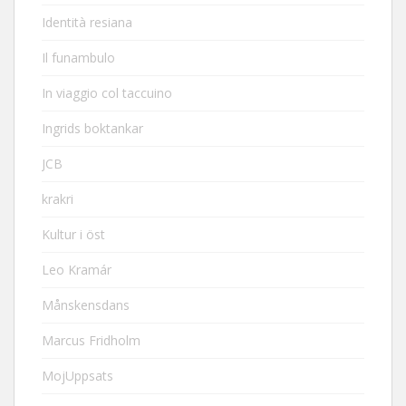
Identità resiana
Il funambulo
In viaggio col taccuino
Ingrids boktankar
JCB
krakri
Kultur i öst
Leo Kramár
Månskensdans
Marcus Fridholm
MojUppsats