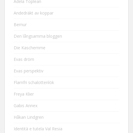
Adela Toplean
Andedräkt av koppar
Bernur
Den långsamma bloggen
Die Kaschemme
Evas dröm
Evas perspektiv
Flarnfri schalottenlök
Freya Klier
Gabis Annex
Håkan Lindgren
Identità e tutela Val Resia