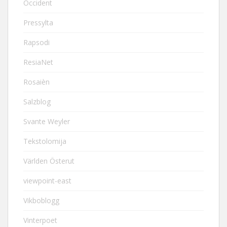
Occident
Pressylta
Rapsodi
ResiaNet
Rosaièn
Salzblog
Svante Weyler
Tekstolomija
Världen Österut
viewpoint-east
Vikboblogg
Vinterpoet