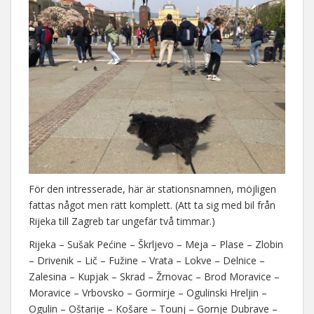
För den intresserade, här är stationsnamnen, möjligen
fattas något men rätt komplett. (Att ta sig med bil från
Rijeka till Zagreb tar ungefär två timmar.)
Rijeka – Sušak Pećine – Škrljevo – Meja – Plase – Zlobin
– Drivenik – Lič – Fužine – Vrata – Lokve – Delnice –
Zalesina – Kupjak – Skrad – Žrnovac – Brod Moravice –
Moravice – Vrbovsko – Gormirje – Ogulinski Hreljin –
Ogulin – Oštarije – Košare – Tounj – Gornje Dubrave –