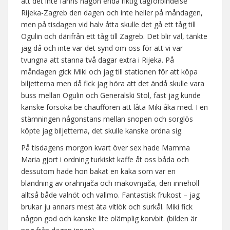
att det inte fanns någon enda riktig tågförbindelse
Rijeka-Zagreb den dagen och inte heller på måndagen,
men på tisdagen vid halv åtta skulle det gå ett tåg till
Ogulin och därifrån ett tåg till Zagreb. Det blir väl, tänkte
jag då och inte var det synd om oss för att vi var
tvungna att stanna två dagar extra i Rijeka. På
måndagen gick Miki och jag till stationen för att köpa
biljetterna men då fick jag höra att det ändå skulle vara
buss mellan Ogulin och Generalski Stol, fast jag kunde
kanske försöka be chauffören att låta Miki åka med. I en
stämningen någonstans mellan snopen och sorglös
köpte jag biljetterna, det skulle kanske ordna sig.
På tisdagens morgon kvart över sex hade Mamma
Maria gjort i ordning turkiskt kaffe åt oss båda och
dessutom hade hon bakat en kaka som var en
blandning av orahnjača och makovnjača, den innehöll
alltså både valnöt och vallmo. Fantastisk frukost – jag
brukar ju annars mest äta vitlök och surkål. Miki fick
någon god och kanske lite olämplig korvbit. (bilden är