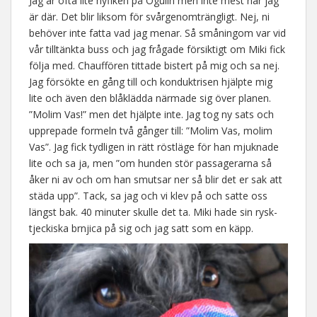
Jag är ofta lite nyfiken på Ogulin men inte mest när jag
är där. Det blir liksom för svårgenomträngligt. Nej, ni
behöver inte fatta vad jag menar. Så småningom var vid
vår tilltänkta buss och jag frågade försiktigt om Miki fick
följa med. Chauffören tittade bistert på mig och sa nej.
Jag försökte en gång till och konduktrisen hjälpte mig
lite och även den blåklädda närmade sig över planen.
”Molim Vas!” men det hjälpte inte. Jag tog ny sats och
upprepade formeln två gånger till: ”Molim Vas, molim
Vas”. Jag fick tydligen in rätt röstläge för han mjuknade
lite och sa ja, men ”om hunden stör passagerarna så
åker ni av och om han smutsar ner så blir det er sak att
städa upp”. Tack, sa jag och vi klev på och satte oss
längst bak. 40 minuter skulle det ta. Miki hade sin rysk-
tjeckiska brnjica på sig och jag satt som en käpp.