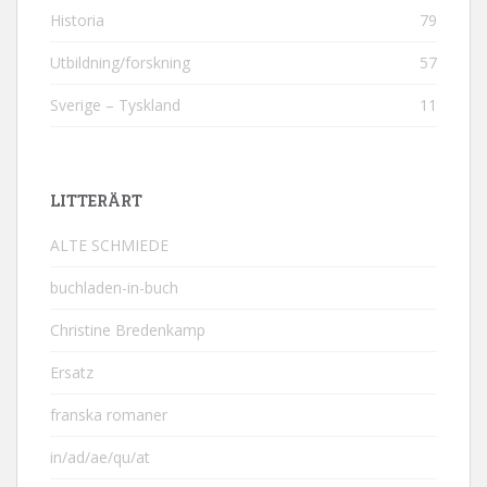
Historia
79
Utbildning/forskning
57
Sverige – Tyskland
11
LITTERÄRT
ALTE SCHMIEDE
buchladen-in-buch
Christine Bredenkamp
Ersatz
franska romaner
in/ad/ae/qu/at