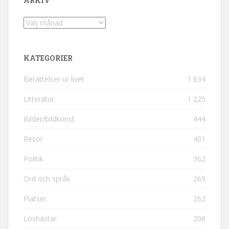
ARKIV
Arkiv
KATEGORIER
Berättelser ur livet
1 634
Litteratur
1 225
Bilder/bildkonst
444
Resor
401
Politik
362
Ord och språk
269
Platser
262
Löshästar
208