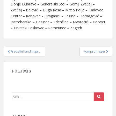
Donje Dubrave – Generalski Stol – Gornji Zvečaj –
Zvečaj – Belavići – Duga Resa – Mrzlo Polje – Karlovac
Centar – Karlovac – Draganići – Lazina – Domagović –
Jastrebarsko – Desinec – Zdenčina – Mavračići – Horvati
– Hrvatski Leskovac – Remetinec – Zagreb
Fredsförhandlingar…
Kompromisser
Inläggsnavigering
FÖLJ MIG
Sök efter: