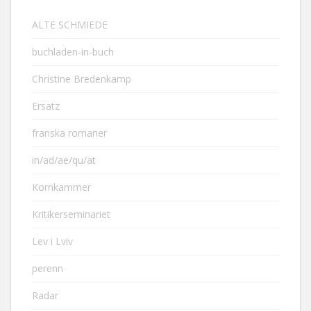
ALTE SCHMIEDE
buchladen-in-buch
Christine Bredenkamp
Ersatz
franska romaner
in/ad/ae/qu/at
Kornkammer
Kritikerseminariet
Lev i Lviv
perenn
Radar