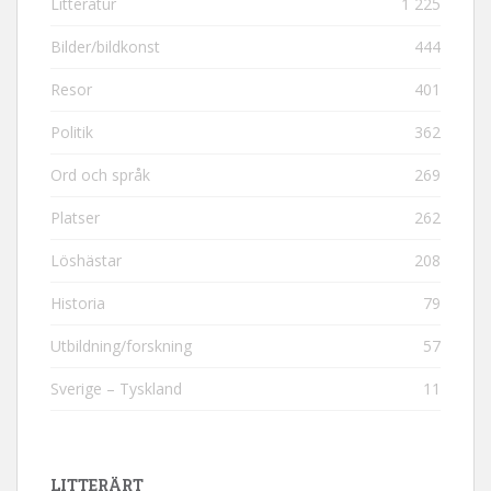
Litteratur
1 225
Bilder/bildkonst
444
Resor
401
Politik
362
Ord och språk
269
Platser
262
Löshästar
208
Historia
79
Utbildning/forskning
57
Sverige – Tyskland
11
LITTERÄRT