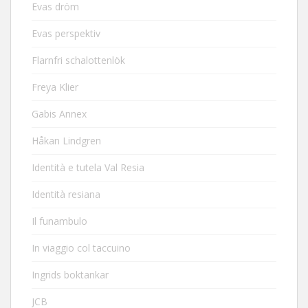
Evas dröm
Evas perspektiv
Flarnfri schalottenlök
Freya Klier
Gabis Annex
Håkan Lindgren
Identità e tutela Val Resia
Identità resiana
Il funambulo
In viaggio col taccuino
Ingrids boktankar
JCB