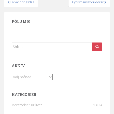
En vandringsdag
Cynismens korridorer
Inläggsnavigering
FÖLJ MIG
Sök efter:
ARKIV
Arkiv
KATEGORIER
Berättelser ur livet
1 634