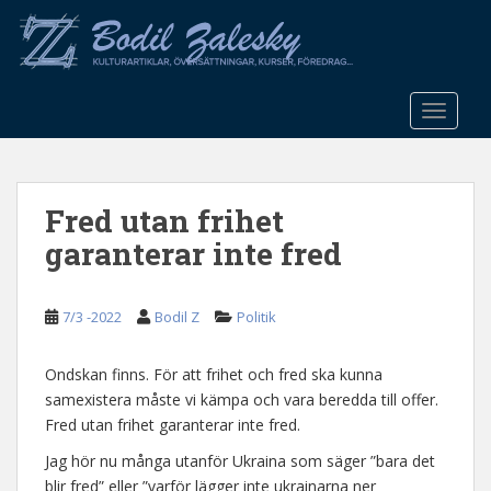
S
k
i
p
t
TOGGLE
o
m
a
Fred utan frihet
i
n
garanterar inte fred
c
o
n
7/3 -2022
Bodil Z
Politik
t
e
Ondskan finns. För att frihet och fred ska kunna
n
samexistera måste vi kämpa och vara beredda till offer.
t
Fred utan frihet garanterar inte fred.
Jag hör nu många utanför Ukraina som säger ”bara det
blir fred” eller ”varför lägger inte ukrainarna ner