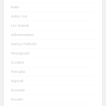
krakri
Kultur i öst
Leo Kramár
Månskensdans
Marcus Fridholm
MojUppsats
Occident
Pressylta
Rapsodi
ResiaNet
Rosaièn