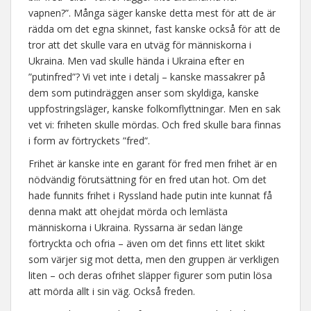
vapnen?”. Många säger kanske detta mest för att de är
rädda om det egna skinnet, fast kanske också för att de
tror att det skulle vara en utväg för människorna i
Ukraina. Men vad skulle hända i Ukraina efter en
”putinfred”? Vi vet inte i detalj – kanske massakrer på
dem som putindräggen anser som skyldiga, kanske
uppfostringsläger, kanske folkomflyttningar. Men en sak
vet vi: friheten skulle mördas. Och fred skulle bara finnas
i form av förtryckets ”fred”.
Frihet är kanske inte en garant för fred men frihet är en
nödvändig förutsättning för en fred utan hot. Om det
hade funnits frihet i Ryssland hade putin inte kunnat få
denna makt att ohejdat mörda och lemlästa
människorna i Ukraina. Ryssarna är sedan länge
förtryckta och ofria – även om det finns ett litet skikt
som värjer sig mot detta, men den gruppen är verkligen
liten – och deras ofrihet släpper figurer som putin lösa
att mörda allt i sin väg. Också freden.