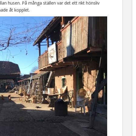
ellan husen. På många ställen var det ett rikt hönsliv
made åt kopplet.