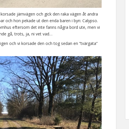
en, korsade järnvägen och gick den raka vägen åt andra
bar och hon pekade ut den enda baren i byn: Calypso.
inomhus eftersom det inte fanns några bord ute, men vi
de gå, trots, ja, ni vet vad…
n igen och vi korsade den och tog sedan en ”tvärgata”