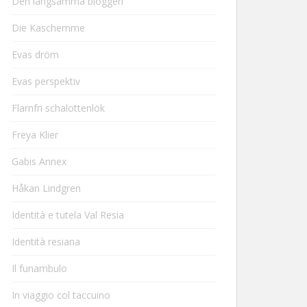
Den långsamma bloggen
Die Kaschemme
Evas dröm
Evas perspektiv
Flarnfri schalottenlök
Freya Klier
Gabis Annex
Håkan Lindgren
Identità e tutela Val Resia
Identità resiana
Il funambulo
In viaggio col taccuino