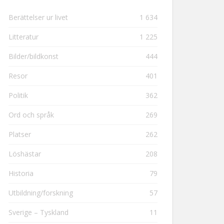
Berättelser ur livet
1 634
Litteratur
1 225
Bilder/bildkonst
444
Resor
401
Politik
362
Ord och språk
269
Platser
262
Löshästar
208
Historia
79
Utbildning/forskning
57
Sverige – Tyskland
11