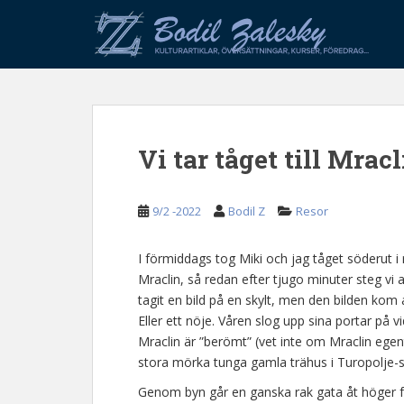
S
k
i
p
t
o
m
Vi tar tåget till Mrac
a
i
n
9/2 -2022
Bodil Z
Resor
c
o
n
I förmiddags tog Miki och jag tåget söderut i 
t
Mraclin, så redan efter tjugo minuter steg vi a
e
tagit en bild på en skylt, men den bilden kom 
n
Eller ett nöje. Våren slog upp sina portar på
t
Mraclin är ”berömt” (vet inte om Mraclin egent
stora mörka tunga gamla trähus i Turopolje-stil
Genom byn går en ganska rak gata åt höger f