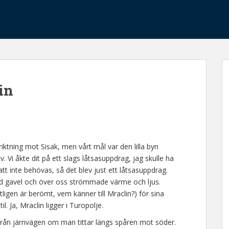
lin
riktning mot Sisak, men vårt mål var den lilla byn
v. Vi åkte dit på ett slags låtsasuppdrag, jag skulle ha
att inte behövas, så det blev just ett låtsasuppdrag.
 vid gavel och över oss strömmade värme och ljus.
ligen är berömt, vem känner till Mraclin?) för sina
. Ja, Mraclin ligger i Turopolje.
rån järnvägen om man tittar längs spåren mot söder.