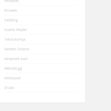
ResiaNet
Rosaièn
Salzblog
Svante Weyler
Tekstolomija
Världen Österut
viewpoint-east
Vikboblogg
Vinterpoet
Zrcalo