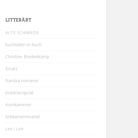
LITTERÄRT
ALTE SCHMIEDE
buchladen-in-buch
Christine Bredenkamp
Ersatz
franska romaner
in/ad/ae/qu/at
Kornkammer
Kritikerseminariet
Lev i Lviv