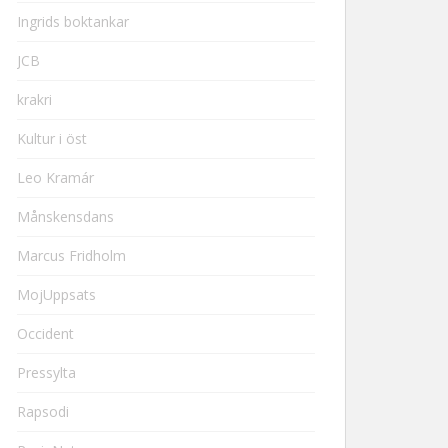
Ingrids boktankar
JCB
krakri
Kultur i öst
Leo Kramár
Månskensdans
Marcus Fridholm
MojUppsats
Occident
Pressylta
Rapsodi