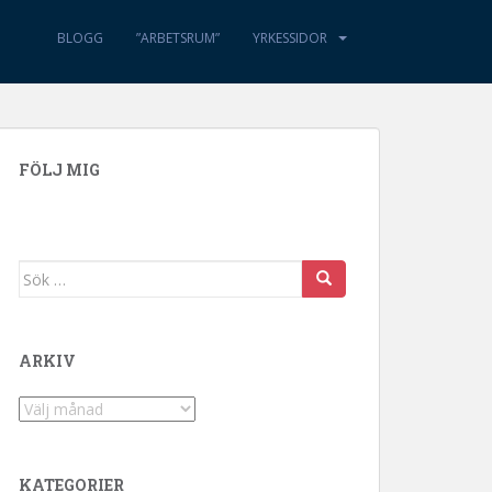
BLOGG
”ARBETSRUM”
YRKESSIDOR
FÖLJ MIG
Sök efter:
ARKIV
Arkiv
KATEGORIER