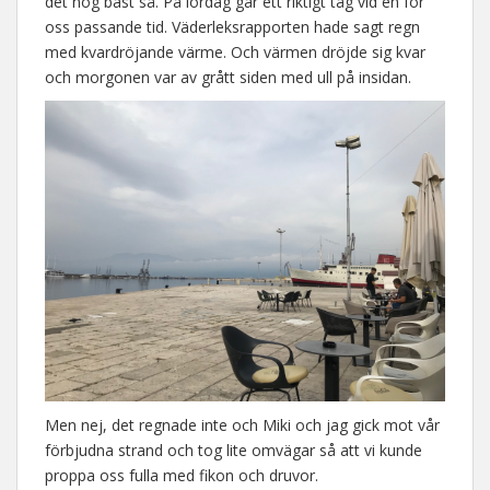
det nog bäst så. På lördag går ett riktigt tåg vid en för
oss passande tid. Väderleksrapporten hade sagt regn
med kvardröjande värme. Och värmen dröjde sig kvar
och morgonen var av grått siden med ull på insidan.
Men nej, det regnade inte och Miki och jag gick mot vår
förbjudna strand och tog lite omvägar så att vi kunde
proppa oss fulla med fikon och druvor.