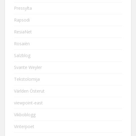
Pressylta
Rapsodi
ResiaNet
Rosaièn
Salzblog
Svante Weyler
Tekstolomija
Världen Österut
viewpoint-east
Vikboblogg
Vinterpoet