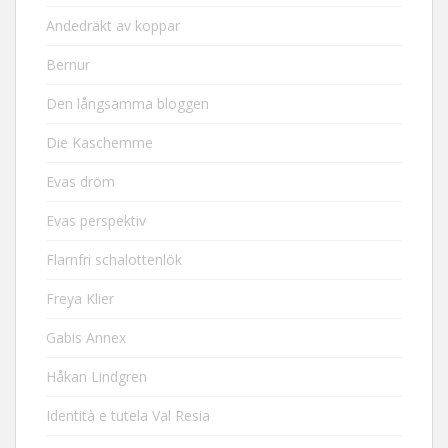
Andedräkt av koppar
Bernur
Den långsamma bloggen
Die Kaschemme
Evas dröm
Evas perspektiv
Flarnfri schalottenlök
Freya Klier
Gabis Annex
Håkan Lindgren
Identità e tutela Val Resia