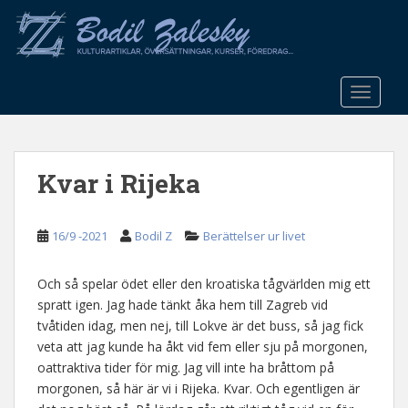
S
k
i
p
t
TOGGLE
o
m
a
Kvar i Rijeka
i
n
c
16/9 -2021
Bodil Z
Berättelser ur livet
o
n
t
Och så spelar ödet eller den kroatiska tågvärlden mig ett
e
spratt igen. Jag hade tänkt åka hem till Zagreb vid
n
tvåtiden idag, men nej, till Lokve är det buss, så jag fick
t
veta att jag kunde ha åkt vid fem eller sju på morgonen,
oattraktiva tider för mig. Jag vill inte ha bråttom på
morgonen, så här är vi i Rijeka. Kvar. Och egentligen är