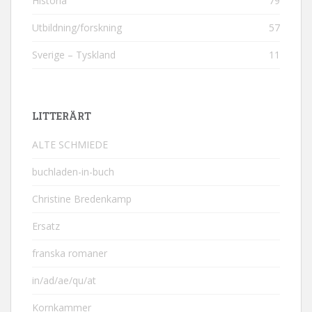
Historia
79
Utbildning/forskning
57
Sverige – Tyskland
11
LITTERÄRT
ALTE SCHMIEDE
buchladen-in-buch
Christine Bredenkamp
Ersatz
franska romaner
in/ad/ae/qu/at
Kornkammer