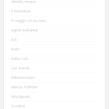
Identità resiana
Il funambulo
In viaggio col taccuino
Ingrids boktankar
JCB
krakri
Kultur i öst
Leo Kramár
Månskensdans
Marcus Fridholm
MojUppsats
Occident