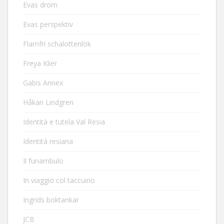
Evas dröm
Evas perspektiv
Flarnfri schalottenlök
Freya Klier
Gabis Annex
Håkan Lindgren
Identità e tutela Val Resia
Identità resiana
Il funambulo
In viaggio col taccuino
Ingrids boktankar
JCB