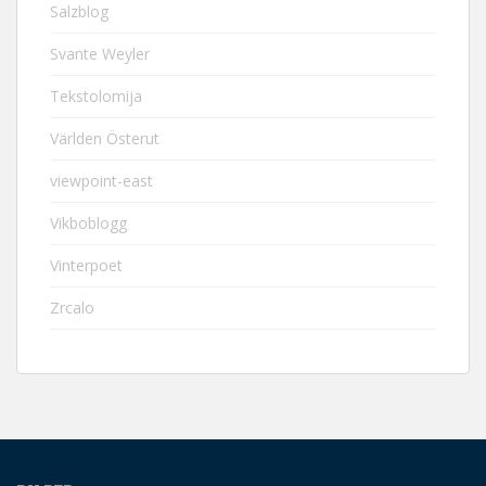
Salzblog
Svante Weyler
Tekstolomija
Världen Österut
viewpoint-east
Vikboblogg
Vinterpoet
Zrcalo