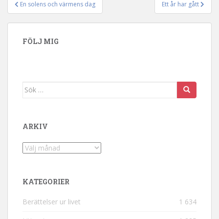
En solens och värmens dag
Ett år har gått
Inläggsnavigering
FÖLJ MIG
Sök efter:
ARKIV
Arkiv
KATEGORIER
Berättelser ur livet
1 634