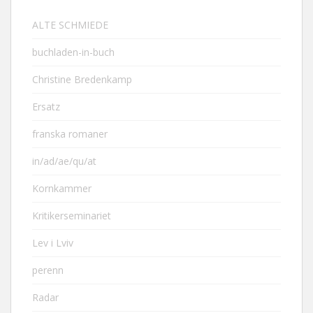
ALTE SCHMIEDE
buchladen-in-buch
Christine Bredenkamp
Ersatz
franska romaner
in/ad/ae/qu/at
Kornkammer
Kritikerseminariet
Lev i Lviv
perenn
Radar