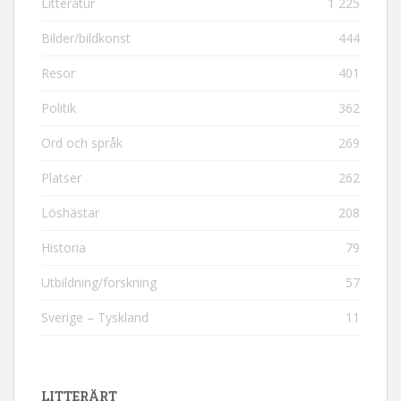
Litteratur
1 225
Bilder/bildkonst
444
Resor
401
Politik
362
Ord och språk
269
Platser
262
Löshästar
208
Historia
79
Utbildning/forskning
57
Sverige – Tyskland
11
LITTERÄRT