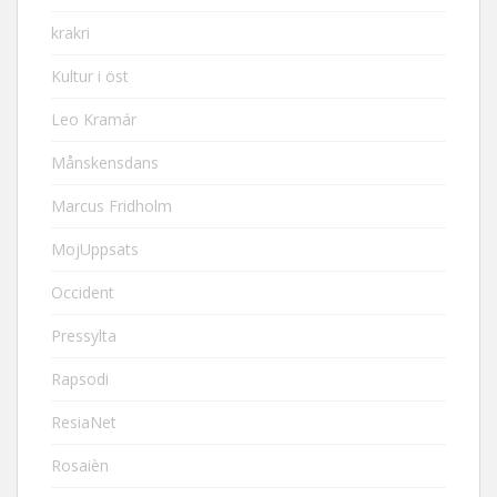
krakri
Kultur i öst
Leo Kramár
Månskensdans
Marcus Fridholm
MojUppsats
Occident
Pressylta
Rapsodi
ResiaNet
Rosaièn