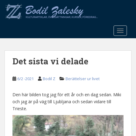
S
k
i
p
t
TOGGLE
o
m
a
Det sista vi delade
i
n
c
6/2 -2021
Bodil Z
Berättelser ur livet
o
n
t
Den här bilden tog jag för ett år och en dag sedan. Miki
e
och jag är på väg till Ljubljana och sedan vidare till
n
Trieste.
t