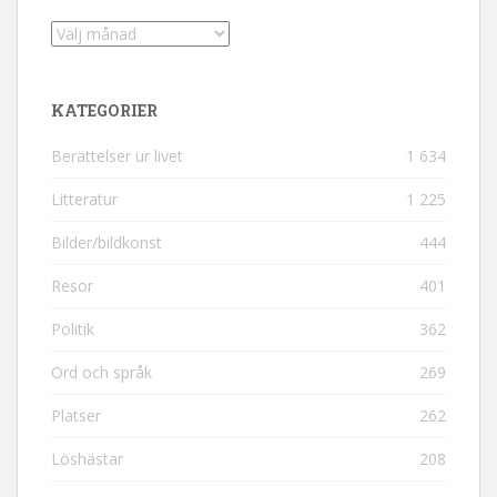
Arkiv
KATEGORIER
Berättelser ur livet
1 634
Litteratur
1 225
Bilder/bildkonst
444
Resor
401
Politik
362
Ord och språk
269
Platser
262
Löshästar
208