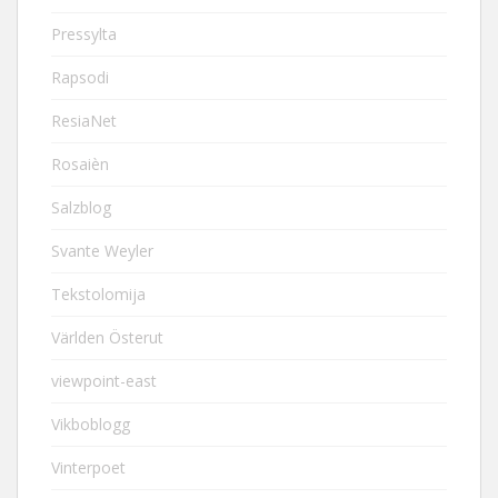
Pressylta
Rapsodi
ResiaNet
Rosaièn
Salzblog
Svante Weyler
Tekstolomija
Världen Österut
viewpoint-east
Vikboblogg
Vinterpoet