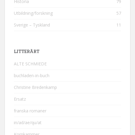
Historia
79
Utbildning/forskning
57
Sverige – Tyskland
11
LITTERÄRT
ALTE SCHMIEDE
buchladen-in-buch
Christine Bredenkamp
Ersatz
franska romaner
in/ad/ae/qu/at
Kornkammer