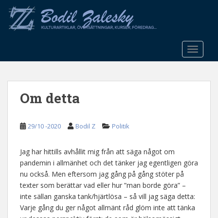
S
k
i
p
t
TOGGLE
o
m
a
Om detta
i
n
c
29/10 -2020
Bodil Z
Politik
o
n
t
Jag har hittills avhållit mig från att säga något om
e
pandemin i allmänhet och det tänker jag egentligen göra
n
nu också. Men eftersom jag gång på gång stöter på
t
texter som berättar vad eller hur ”man borde göra” –
inte sällan ganska tank/hjärtlösa – så vill jag säga detta:
Varje gång du ger något allmänt råd glöm inte att tänka