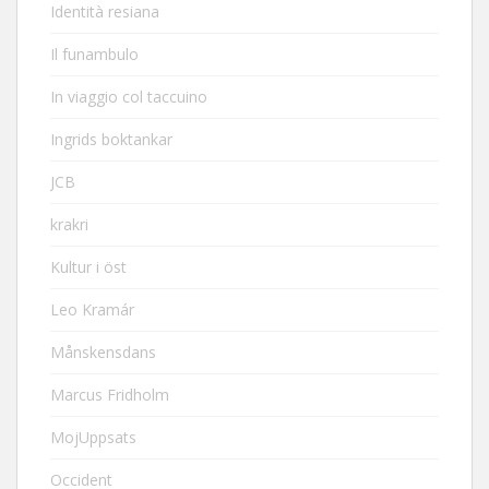
Identità resiana
Il funambulo
In viaggio col taccuino
Ingrids boktankar
JCB
krakri
Kultur i öst
Leo Kramár
Månskensdans
Marcus Fridholm
MojUppsats
Occident