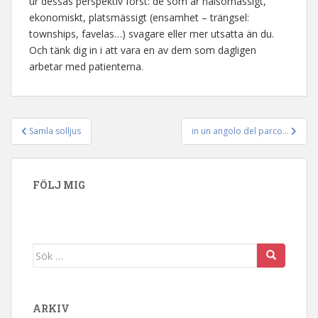
ur dessas perspektiv först: de som är hälsomässigt,
ekonomiskt, platsmässigt (ensamhet – trängsel:
townships, favelas…) svagare eller mer utsatta än du.
Och tänk dig in i att vara en av dem som dagligen
arbetar med patienterna.
Samla solljus
in un angolo del parco…
Inläggsnavigering
FÖLJ MIG
Sök efter:
ARKIV