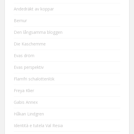
Andedräkt av koppar
Bernur
Den långsamma bloggen
Die Kaschemme
Evas dröm
Evas perspektiv
Flarnfri schalottenlök
Freya Klier
Gabis Annex
Håkan Lindgren
Identità e tutela Val Resia