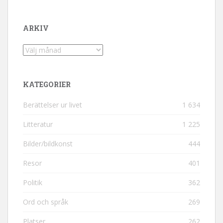
ARKIV
Arkiv
KATEGORIER
Berättelser ur livet
1 634
Litteratur
1 225
Bilder/bildkonst
444
Resor
401
Politik
362
Ord och språk
269
Platser
262