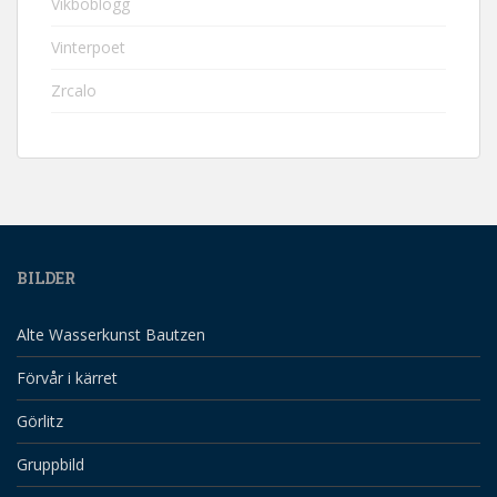
Vikboblogg
Vinterpoet
Zrcalo
BILDER
Alte Wasserkunst Bautzen
Förvår i kärret
Görlitz
Gruppbild