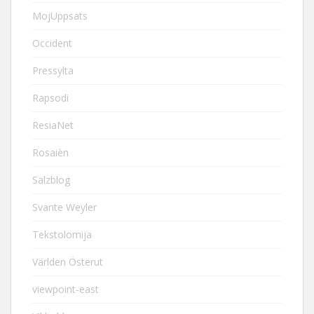
MojUppsats
Occident
Pressylta
Rapsodi
ResiaNet
Rosaièn
Salzblog
Svante Weyler
Tekstolomija
Världen Österut
viewpoint-east