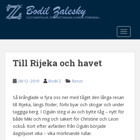
S
k
i
p
t
TOGGLE
o
m
a
Till Rijeka och havet
i
n
c
28/12 -2019
Bodil Z
Resor
o
n
t
Så krånglade vi fyra oss ner med tåget den långa resan
e
till Rijeka, längs floder, förbi byar och skogar och under
n
taggiga berg. I Ogulin steg vi av och bytte tåg – nytt för
t
både Miki och mig och säkert för Christine och Leon
också. Kort efter avfärden från Ogulin började
dagsljuset vika – vika mörknande rullar.