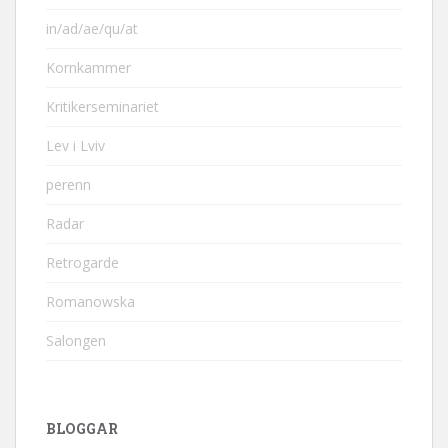
in/ad/ae/qu/at
Kornkammer
Kritikerseminariet
Lev i Lviv
perenn
Radar
Retrogarde
Romanowska
Salongen
BLOGGAR