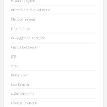
Håkan Lindgren
Identità e tutela Val Resia
Identità resiana
Il funambulo
In viaggio col taccuino
Ingrids boktankar
JCB
krakri
Kultur i öst
Leo Kramár
Månskensdans
Marcus Fridholm