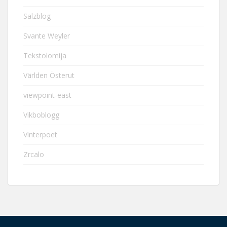
Salzblog
Svante Weyler
Tekstolomija
Världen Österut
viewpoint-east
Vikboblogg
Vinterpoet
Zrcalo