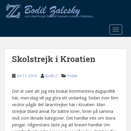
S
k
i
p
t
TOGGLE
o
m
a
Skolstrejk i Kroatien
i
n
c
26/11 -2019
Bodil Z
Politik
o
n
t
Det är sant att jag inte brukar kommentera dagspolitik
e
här, men idag vill jag göra ett undantag: Sedan över fem
n
veckor pågår det lärarstrejker här i Kroatien. Man
t
strejkar bland annat för bättre löner, löner på samma
nivå som liknade kategorier. Det handlar inte om stora
pengar, någonstans läste jag att kraven handlar om