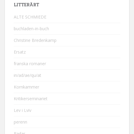
LITTERÄRT
ALTE SCHMIEDE
buchladen-in-buch
Christine Bredenkamp
Ersatz
franska romaner
in/ad/ae/qu/at
Kornkammer
Kritikerseminariet
Lev i Lviv
perenn
Radar