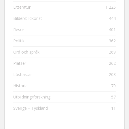
Litteratur
1 225
Bilder/bildkonst
444
Resor
401
Politik
362
Ord och språk
269
Platser
262
Löshästar
208
Historia
79
Utbildning/forskning
57
Sverige – Tyskland
11