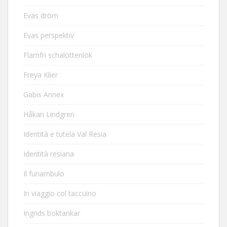
Evas dröm
Evas perspektiv
Flarnfri schalottenlök
Freya Klier
Gabis Annex
Håkan Lindgren
Identità e tutela Val Resia
Identità resiana
Il funambulo
In viaggio col taccuino
Ingrids boktankar