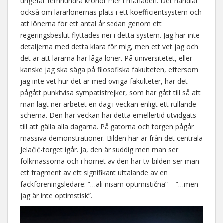
ungefär femhundra kronor mer i månaden. Det handlar
också om lärarlönernas plats i ett koefficientsystem och
att lönerna för ett antal år sedan genom ett
regeringsbeslut flyttades ner i detta system. Jag har inte
detaljerna med detta klara för mig, men ett vet jag och
det är att lärarna har låga löner. På universitetet, eller
kanske jag ska säga på filosofiska fakulteten, eftersom
jag inte vet hur det är med övriga fakulteter, har det
pågått punktvisa sympatistrejker, som har gått till så att
man lagt ner arbetet en dag i veckan enligt ett rullande
schema. Den här veckan har detta emellertid utvidgats
till att gälla alla dagarna. På gatorna och torgen pågår
massiva demonstrationer. Bilden här är från det centrala
Jelačić-torget igår. Ja, den är suddig men man ser
folkmassorna och i hörnet av den här tv-bilden ser man
ett fragment av ett signifikant uttalande av en
fackföreningsledare: ”…ali nisam optimistična” – ”…men
jag är inte optimstisk”.