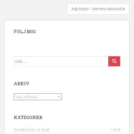
Ady Endre – Herrens ankomst
FÖLJ MIG
Sök efter:
ARKIV
Arkiv
KATEGORIER
Berättelser ur livet
1 634