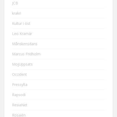
JCB
krakri
Kultur i öst
Leo Kramár
Månskensdans
Marcus Fridholm
MojUppsats
Occident
Pressylta
Rapsodi
ResiaNet
Rosaièn