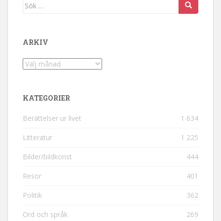
Sök efter:
ARKIV
Arkiv
KATEGORIER
Berättelser ur livet
1 634
Litteratur
1 225
Bilder/bildkonst
444
Resor
401
Politik
362
Ord och språk
269