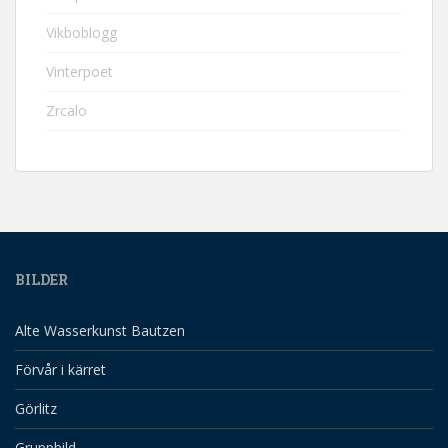
Vikboblogg
Vinterpoet
Zrcalo
BILDER
Alte Wasserkunst Bautzen
Förvår i kärret
Görlitz
Gruppbild