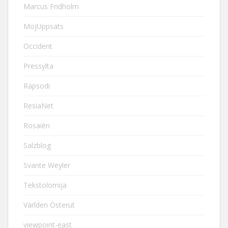
Marcus Fridholm
MojUppsats
Occident
Pressylta
Rapsodi
ResiaNet
Rosaièn
Salzblog
Svante Weyler
Tekstolomija
Världen Österut
viewpoint-east