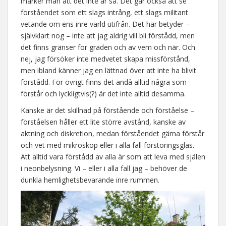
märker man att det inte är så. Det går också att se
förståendet som ett slags intrång, ett slags militant
vetande om ens inre värld utifrån. Det här betyder –
självklart nog – inte att jag aldrig vill bli förstådd, men
det finns gränser för graden och av vem och när. Och
nej, jag försöker inte medvetet skapa missförstånd,
men ibland känner jag en lättnad över att inte ha blivit
förstådd. För övrigt finns det ändå alltid några som
förstår och lyckligtvis(?) är det inte alltid desamma.
Kanske är det skillnad på förstående och förståelse –
förståelsen håller ett lite större avstånd, kanske av
aktning och diskretion, medan förståendet gärna förstår
och vet med mikroskop eller i alla fall förstoringsglas.
Att alltid vara förstådd av alla är som att leva med själen
i neonbelysning. Vi – eller i alla fall jag – behöver de
dunkla hemlighetsbevarande inre rummen.