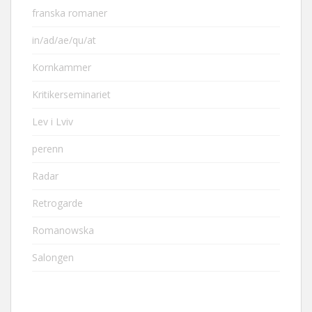
franska romaner
in/ad/ae/qu/at
Kornkammer
Kritikerseminariet
Lev i Lviv
perenn
Radar
Retrogarde
Romanowska
Salongen