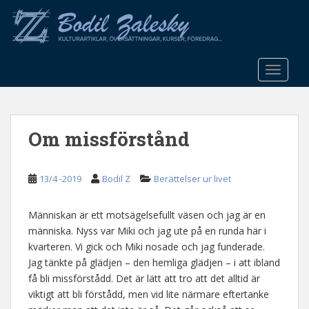
S
k
i
p
t
TOGGLE
o
m
a
Om missförstånd
i
n
c
13/4 -2019
Bodil Z
Berättelser ur livet
o
n
t
Människan är ett motsägelsefullt väsen och jag är en
e
människa. Nyss var Miki och jag ute på en runda här i
n
kvarteren. Vi gick och Miki nosade och jag funderade.
t
Jag tänkte på glädjen – den hemliga glädjen – i att ibland
få bli missförstådd. Det är lätt att tro att det alltid är
viktigt att bli förstådd, men vid lite närmare eftertanke