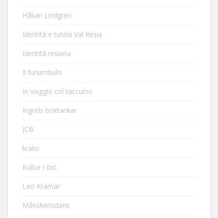
Håkan Lindgren
Identità e tutela Val Resia
Identità resiana
Il funambulo
In viaggio col taccuino
Ingrids boktankar
JCB
krakri
Kultur i öst
Leo Kramár
Månskensdans