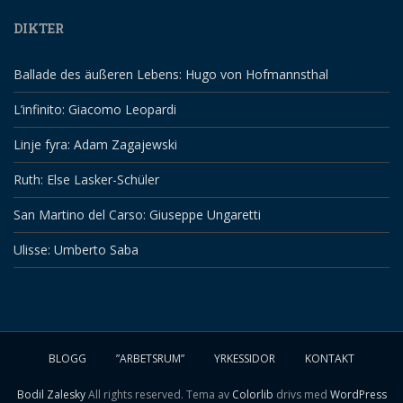
DIKTER
Ballade des äußeren Lebens: Hugo von Hofmannsthal
L’infinito: Giacomo Leopardi
Linje fyra: Adam Zagajewski
Ruth: Else Lasker-Schüler
San Martino del Carso: Giuseppe Ungaretti
Ulisse: Umberto Saba
BLOGG
”ARBETSRUM”
YRKESSIDOR
KONTAKT
Bodil Zalesky
All rights reserved. Tema av
Colorlib
drivs med
WordPress