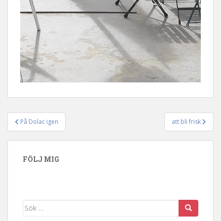
På Dolac igen
att bli frisk
Inläggsnavigering
FÖLJ MIG
Sök efter: