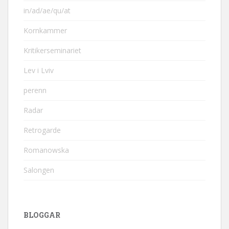
in/ad/ae/qu/at
Kornkammer
Kritikerseminariet
Lev i Lviv
perenn
Radar
Retrogarde
Romanowska
Salongen
BLOGGAR