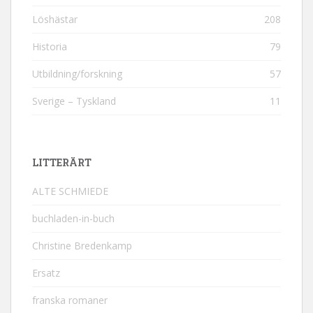
Löshästar
208
Historia
79
Utbildning/forskning
57
Sverige – Tyskland
11
LITTERÄRT
ALTE SCHMIEDE
buchladen-in-buch
Christine Bredenkamp
Ersatz
franska romaner