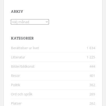
ARKIV
Arkiv
KATEGORIER
Berättelser ur livet
1 634
Litteratur
1 225
Bilder/bildkonst
444
Resor
401
Politik
362
Ord och språk
269
Platser
262