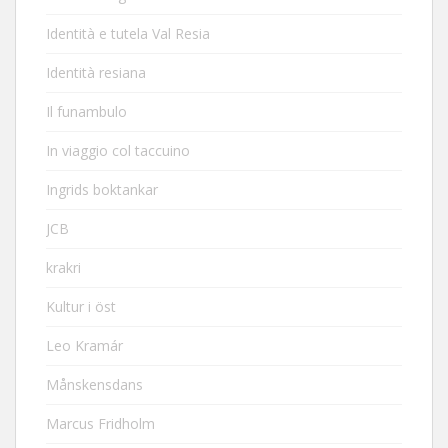
Identità e tutela Val Resia
Identità resiana
Il funambulo
In viaggio col taccuino
Ingrids boktankar
JCB
krakri
Kultur i öst
Leo Kramár
Månskensdans
Marcus Fridholm