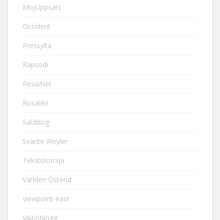
MojUppsats
Occident
Pressylta
Rapsodi
ResiaNet
Rosaièn
Salzblog
Svante Weyler
Tekstolomija
Världen Österut
viewpoint-east
Vikboblogg