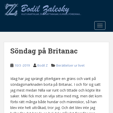
S
k
i
p
t
TOGGLE
o
m
a
Söndag på Britanac
i
n
c
10/3 -2019
Bodil Z
Berättelser ur livet
o
n
t
Idag har jag sprängt ytterligare en gräns och varit på
e
söndagsmarknaden borta på Britanac. I och för sig satt
n
jag mest medan Nilla var runt och tittade och köpte lite
t
saker. Miki fick mot sin vilja sitta med mig, men det kom
förbi rätt många både hundar och människor, så han
blev inte helt uttråkad, tror jag. Och det blev inte jag