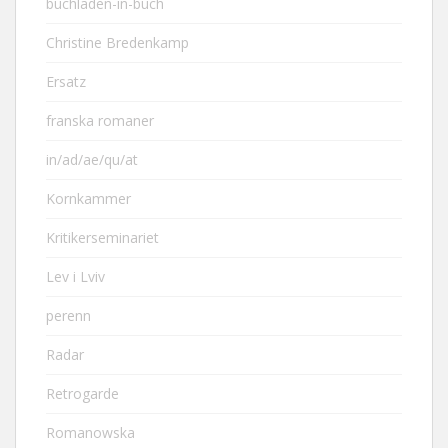
buchladen-in-buch
Christine Bredenkamp
Ersatz
franska romaner
in/ad/ae/qu/at
Kornkammer
Kritikerseminariet
Lev i Lviv
perenn
Radar
Retrogarde
Romanowska