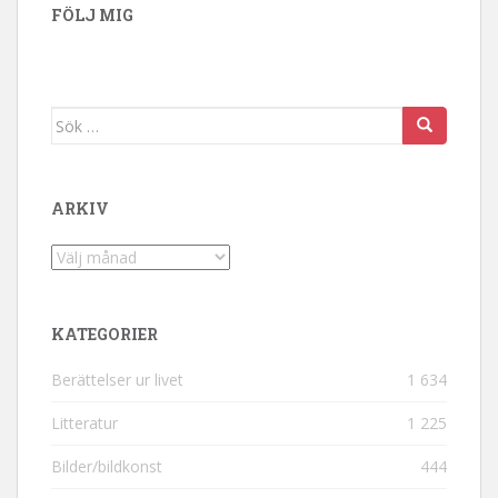
FÖLJ MIG
Sök efter:
ARKIV
Arkiv
KATEGORIER
Berättelser ur livet
1 634
Litteratur
1 225
Bilder/bildkonst
444