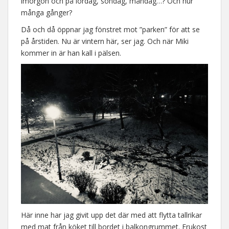
imorgon och på lördag, söndag, måndag…? Och hur
många gånger?
Då och då öppnar jag fönstret mot ”parken” för att se
på årstiden. Nu är vintern här, ser jag. Och när Miki
kommer in är han kall i pälsen.
Här inne har jag givit upp det där med att flytta tallrikar
med mat från köket till bordet i balkongrummet. Frukost