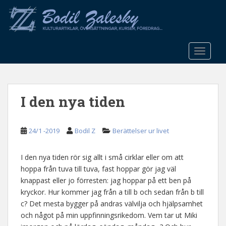
S
k
i
p
t
TOGGLE
o
m
a
I den nya tiden
i
n
c
24/1 -2019
Bodil Z
Berättelser ur livet
o
n
t
I den nya tiden rör sig allt i små cirklar eller om att
e
hoppa från tuva till tuva, fast hoppar gör jag väl
n
knappast eller jo förresten: jag hoppar på ett ben på
t
kryckor. Hur kommer jag från a till b och sedan från b till
c? Det mesta bygger på andras välvilja och hjälpsamhet
och något på min uppfinningsrikedom. Vem tar ut Miki