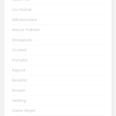
Leo Kramár
Månskensdans
Marcus Fridholm
MojUppsats
Occident
Pressylta
Rapsodi
ResiaNet
Rosaièn
Salzblog
Svante Weyler