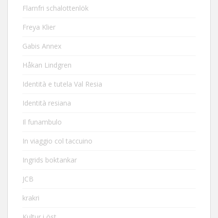
Flarnfri schalottenlök
Freya Klier
Gabis Annex
Håkan Lindgren
Identità e tutela Val Resia
Identità resiana
Il funambulo
In viaggio col taccuino
Ingrids boktankar
JCB
krakri
Kultur i öst