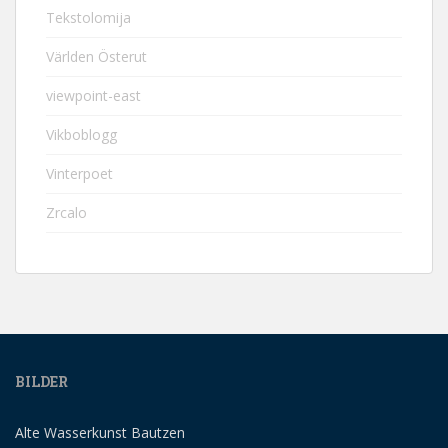
Tekstolomija
Världen Österut
viewpoint-east
Vikboblogg
Vinterpoet
Zrcalo
BILDER
Alte Wasserkunst Bautzen