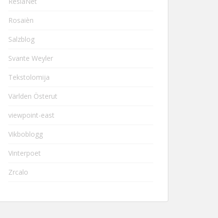
ResiaNet
Rosaièn
Salzblog
Svante Weyler
Tekstolomija
Världen Österut
viewpoint-east
Vikboblogg
Vinterpoet
Zrcalo