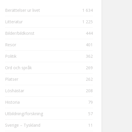
Berättelser ur livet
1 634
Litteratur
1 225
Bilder/bildkonst
444
Resor
401
Politik
362
Ord och språk
269
Platser
262
Löshästar
208
Historia
79
Utbildning/forskning
57
Sverige – Tyskland
11