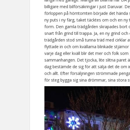
billigare med bilförsäkringar i just Daruvar. Det
förloppen på hörntomten började det hända s
ny puts i ny färg, taket täcktes om och en ny
form. Den gamla trädgården skrapades bort 
snart från grind till trappa. Ja, en ny grind o
trädgården stod små tunna träd med cirklar av
flyttade in och om kvällarna blinkade stjärno
varje dag eller kväll blir det mer och folk som
sammanhangen. Det tjocka, lite slitna paret
dag bestämde de sig för att sälja det de om i
och allt. Efter försäljningen strömmade penga
för steg bygga sig sina drömmar, sina stora