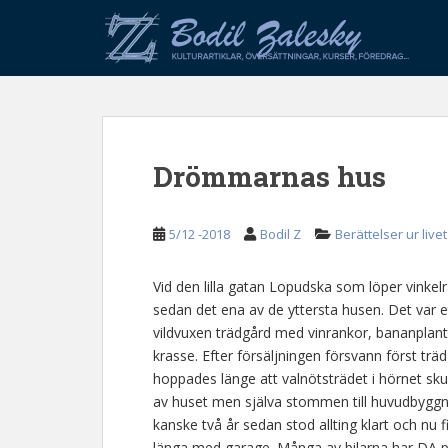
S
k
i
p
t
o
m
Drömmarnas hus
a
i
n
5/12 -2018
Bodil Z
Berättelser ur livet
c
o
n
Vid den lilla gatan Lopudska som löper vinkelr
t
sedan det ena av de yttersta husen. Det var 
e
vildvuxen trädgård med vinrankor, bananplanto
n
krasse. Efter försäljningen försvann först trädgå
t
hoppades länge att valnötsträdet i hörnet sku
av huset men själva stommen till huvudbyggn
kanske två år sedan stod allting klart och nu
länga med garage. Många av bilarna har DA på