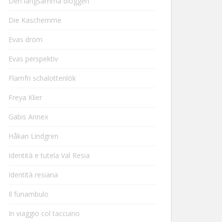
Den långsamma bloggen
Die Kaschemme
Evas dröm
Evas perspektiv
Flarnfri schalottenlök
Freya Klier
Gabis Annex
Håkan Lindgren
Identità e tutela Val Resia
Identità resiana
Il funambulo
In viaggio col taccuino