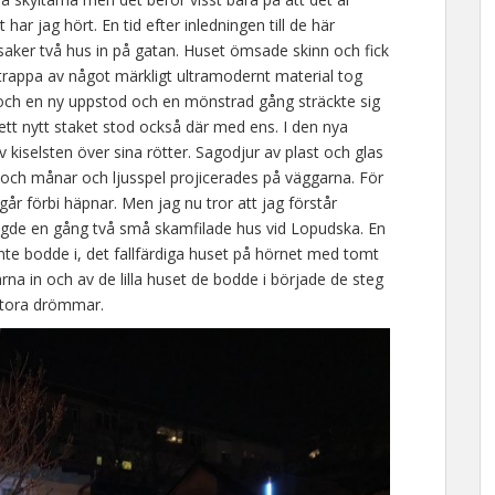
 har jag hört. En tid efter inledningen till de här
aker två hus in på gatan. Huset ömsade skinn och fick
 trappa av något märkligt ultramodernt material tog
och en ny uppstod och en mönstrad gång sträckte sig
ch ett nytt staket stod också där med ens. I den nya
 kiselsten över sina rötter. Sagodjur av plast och glas
r och månar och ljusspel projicerades på väggarna. För
 går förbi häpnar. Men jag nu tror att jag förstår
 ägde en gång två små skamfilade hus vid Lopudska. En
nte bodde i, det fallfärdiga huset på hörnet med tomt
rna in och av de lilla huset de bodde i började de steg
 stora drömmar.