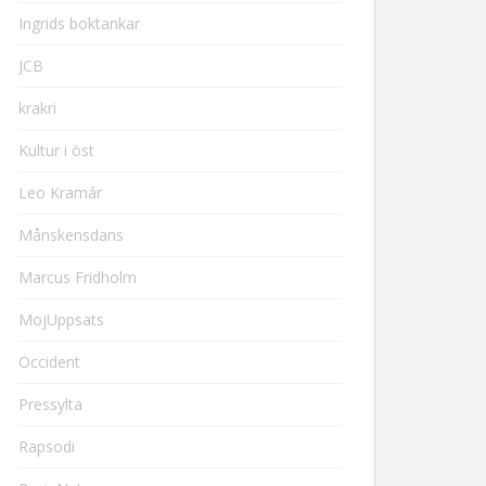
Ingrids boktankar
JCB
krakri
Kultur i öst
Leo Kramár
Månskensdans
Marcus Fridholm
MojUppsats
Occident
Pressylta
Rapsodi