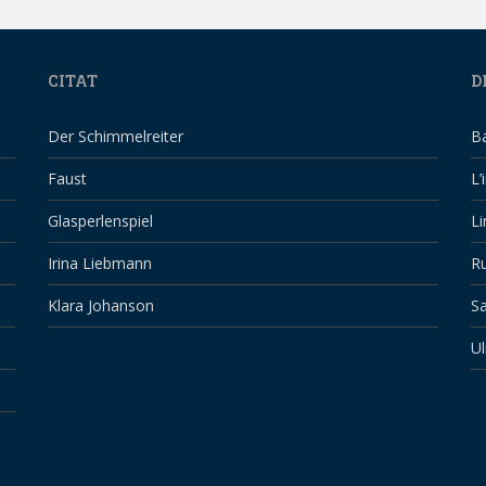
CITAT
D
Der Schimmelreiter
B
Faust
L’
Glasperlenspiel
Li
Irina Liebmann
Ru
Klara Johanson
Sa
Ul