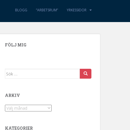
BLOGG
”ARBETSRUM”
YRKESSIDOR
FÖLJ MIG
Sök efter:
ARKIV
Arkiv
KATEGORIER