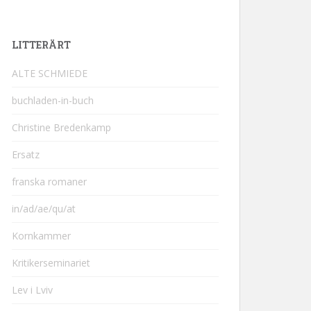
LITTERÄRT
ALTE SCHMIEDE
buchladen-in-buch
Christine Bredenkamp
Ersatz
franska romaner
in/ad/ae/qu/at
Kornkammer
Kritikerseminariet
Lev i Lviv