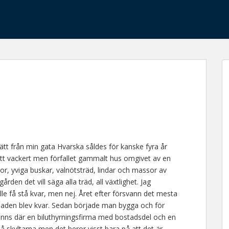
ätt från min gata Hvarska såldes för kanske fyra år
ett vackert men förfallet gammalt hus omgivet av en
r, yviga buskar, valnötsträd, lindar och massor av
rden det vill säga alla träd, all växtlighet. Jag
lle få stå kvar, men nej. Året efter försvann det mesta
aden blev kvar. Sedan började man bygga och för
 finns där en biluthyrningsfirma med bostadsdel och en
 skyltarna men det beror visst bara på att det är