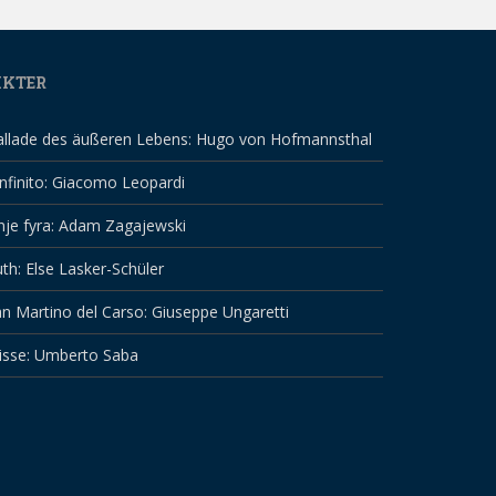
IKTER
allade des äußeren Lebens: Hugo von Hofmannsthal
infinito: Giacomo Leopardi
nje fyra: Adam Zagajewski
th: Else Lasker-Schüler
n Martino del Carso: Giuseppe Ungaretti
isse: Umberto Saba