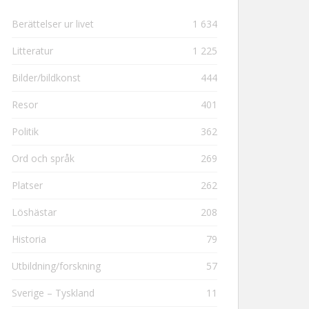
Berättelser ur livet
1 634
Litteratur
1 225
Bilder/bildkonst
444
Resor
401
Politik
362
Ord och språk
269
Platser
262
Löshästar
208
Historia
79
Utbildning/forskning
57
Sverige – Tyskland
11