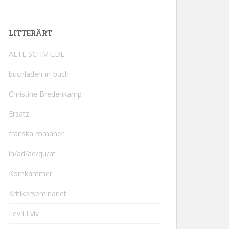
LITTERÄRT
ALTE SCHMIEDE
buchladen-in-buch
Christine Bredenkamp
Ersatz
franska romaner
in/ad/ae/qu/at
Kornkammer
Kritikerseminariet
Lev i Lviv