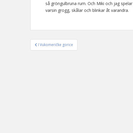
så gröngulbruna rum. Och Miki och jag spelar ko
varsin grogg, skålar och blinkar åt varandra.
I Vukomeričke gorice
Inläggsnavigering