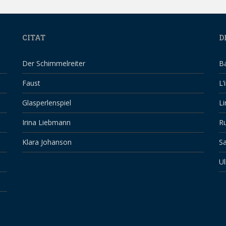
CITAT
D
Der Schimmelreiter
B
Faust
L’
Glasperlenspiel
Li
Irina Liebmann
Ru
Klara Johanson
Sa
Ul