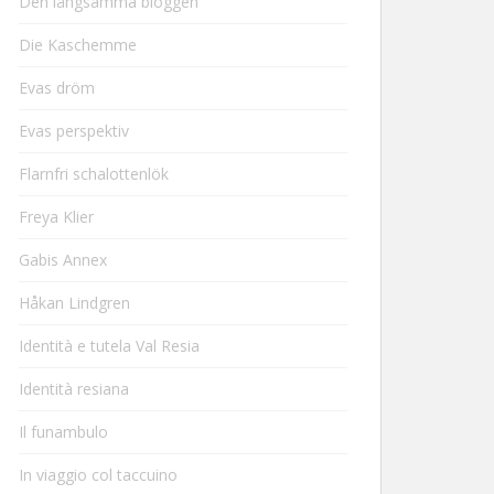
Den långsamma bloggen
Die Kaschemme
Evas dröm
Evas perspektiv
Flarnfri schalottenlök
Freya Klier
Gabis Annex
Håkan Lindgren
Identità e tutela Val Resia
Identità resiana
Il funambulo
In viaggio col taccuino