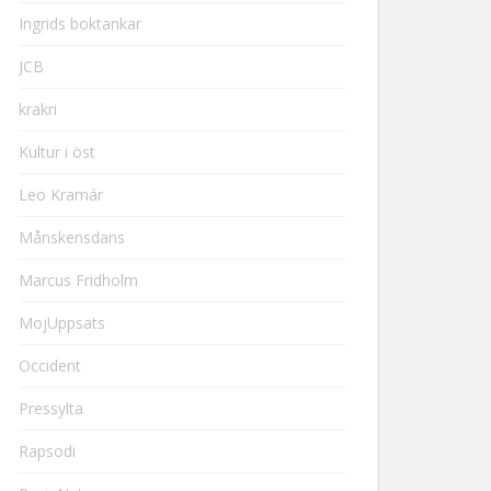
Ingrids boktankar
JCB
krakri
Kultur i öst
Leo Kramár
Månskensdans
Marcus Fridholm
MojUppsats
Occident
Pressylta
Rapsodi