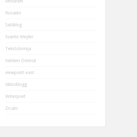
ResiaNet
Rosaièn
Salzblog
Svante Weyler
Tekstolomija
Världen Österut
viewpoint-east
Vikboblogg
Vinterpoet
Zrcalo