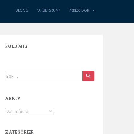
BLOGG
”ARBETSRUM”
YRKESSIDOR
FÖLJ MIG
Sök efter:
ARKIV
Arkiv
KATEGORIER