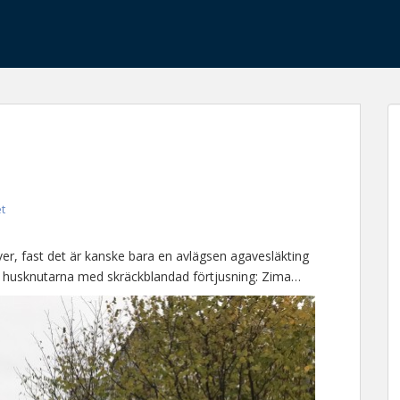
et
ver, fast det är kanske bara en avlägsen agavesläkting
id husknutarna med skräckblandad förtjusning: Zima…