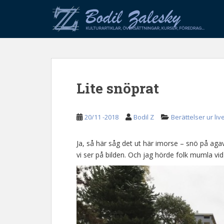
S
k
i
p
t
o
m
Lite snöprat
a
i
n
20/11 -2018
Bodil Z
Berättelser ur liv
c
o
n
Ja, så här såg det ut här imorse – snö på aga
t
vi ser på bilden. Och jag hörde folk mumla v
e
n
t