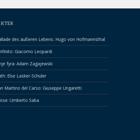
IKTER
allade des äußeren Lebens: Hugo von Hofmannsthal
infinito: Giacomo Leopardi
nje fyra: Adam Zagajewski
th: Else Lasker-Schüler
n Martino del Carso: Giuseppe Ungaretti
isse: Umberto Saba