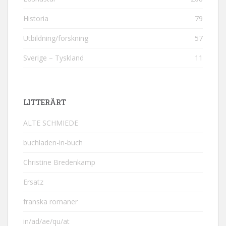
Historia
79
Utbildning/forskning
57
Sverige – Tyskland
11
LITTERÄRT
ALTE SCHMIEDE
buchladen-in-buch
Christine Bredenkamp
Ersatz
franska romaner
in/ad/ae/qu/at