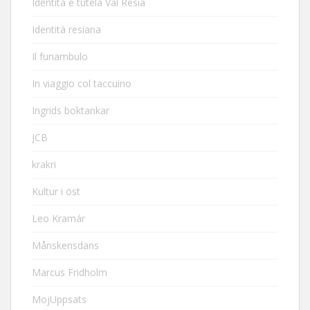
Identità e tutela Val Resia
Identità resiana
Il funambulo
In viaggio col taccuino
Ingrids boktankar
JCB
krakri
Kultur i öst
Leo Kramár
Månskensdans
Marcus Fridholm
MojUppsats