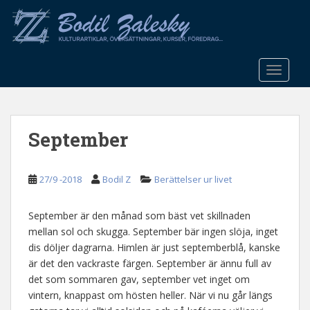
S
k
i
p
t
TOGGLE
o
m
a
September
i
n
c
27/9 -2018
Bodil Z
Berättelser ur livet
o
n
t
September är den månad som bäst vet skillnaden
e
mellan sol och skugga. September bär ingen slöja, inget
n
dis döljer dagrarna. Himlen är just septemberblå, kanske
t
är det den vackraste färgen. September är ännu full av
det som sommaren gav, september vet inget om
vintern, knappast om hösten heller. När vi nu går längs