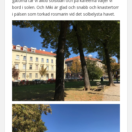
gatorna tar vi alltid solsidan och på kaféerna väljer vi
bord i solen. Och Miki är glad och snabb och knastertorr
i pälsen som torkad rosmarin vid det solbelysta havet.