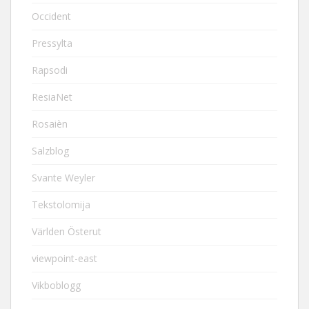
Occident
Pressylta
Rapsodi
ResiaNet
Rosaièn
Salzblog
Svante Weyler
Tekstolomija
Världen Österut
viewpoint-east
Vikboblogg