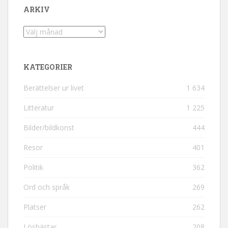
ARKIV
Arkiv
KATEGORIER
Berättelser ur livet
1 634
Litteratur
1 225
Bilder/bildkonst
444
Resor
401
Politik
362
Ord och språk
269
Platser
262
Löshästar
208