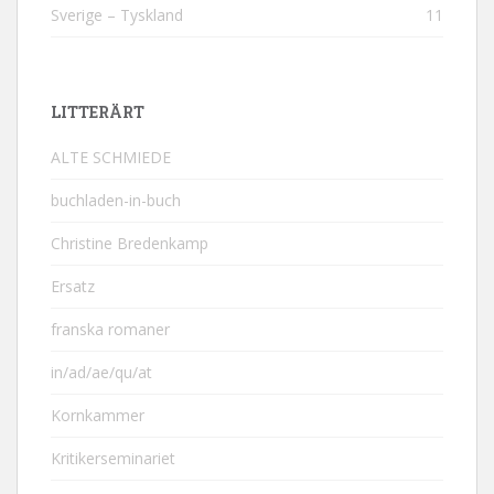
Sverige – Tyskland
11
LITTERÄRT
ALTE SCHMIEDE
buchladen-in-buch
Christine Bredenkamp
Ersatz
franska romaner
in/ad/ae/qu/at
Kornkammer
Kritikerseminariet