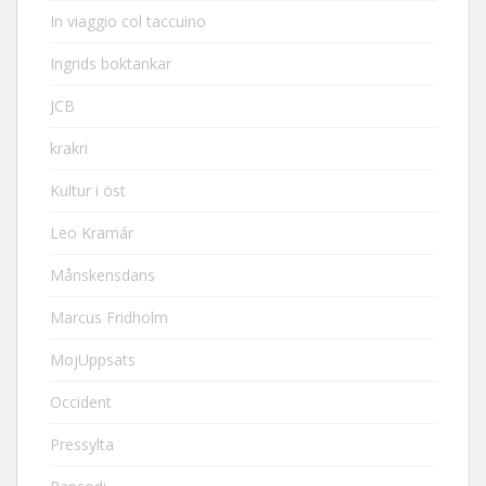
In viaggio col taccuino
Ingrids boktankar
JCB
krakri
Kultur i öst
Leo Kramár
Månskensdans
Marcus Fridholm
MojUppsats
Occident
Pressylta