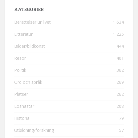
KATEGORIER
Berättelser ur livet
1 634
Litteratur
1 225
Bilder/bildkonst
444
Resor
401
Politik
362
Ord och språk
269
Platser
262
Löshästar
208
Historia
79
Utbildning/forskning
57