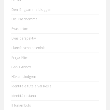
Den långsamma bloggen
Die Kaschemme
Evas dröm
Evas perspektiv
Flarnfri schalottenlök
Freya Klier
Gabis Annex
Håkan Lindgren
Identità e tutela Val Resia
Identità resiana
Il funambulo