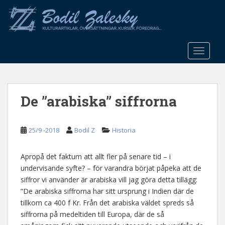
S
k
i
p
t
TOGGLE
o
m
a
De ”arabiska” siffrorna
i
n
c
25/9 -2018
Bodil Z
Historia
o
n
t
Apropå det faktum att allt fler på senare tid – i
e
undervisande syfte? – för varandra börjat påpeka att de
n
siffror vi använder är arabiska vill jag göra detta tillägg:
t
”De arabiska siffrorna har sitt ursprung i Indien där de
tillkom ca 400 f Kr. Från det arabiska väldet spreds så
siffrorna på medeltiden till Europa, där de så