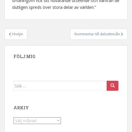
småningom fick sitt nuvarande utseende och varifrån de
slutligen spreds över stora delar av världen.”
Hreljin
Kommentar till debattnivån
Inläggsnavigering
FÖLJ MIG
Sök efter:
ARKIV
Arkiv