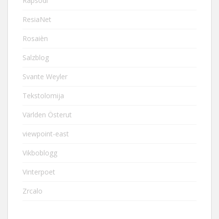
Rapsodi
ResiaNet
Rosaièn
Salzblog
Svante Weyler
Tekstolomija
Världen Österut
viewpoint-east
Vikboblogg
Vinterpoet
Zrcalo