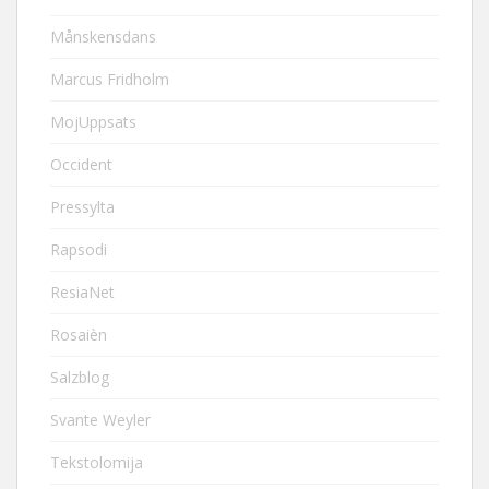
Månskensdans
Marcus Fridholm
MojUppsats
Occident
Pressylta
Rapsodi
ResiaNet
Rosaièn
Salzblog
Svante Weyler
Tekstolomija