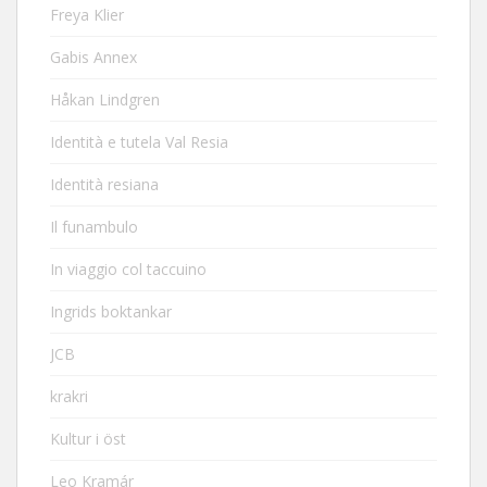
Freya Klier
Gabis Annex
Håkan Lindgren
Identità e tutela Val Resia
Identità resiana
Il funambulo
In viaggio col taccuino
Ingrids boktankar
JCB
krakri
Kultur i öst
Leo Kramár