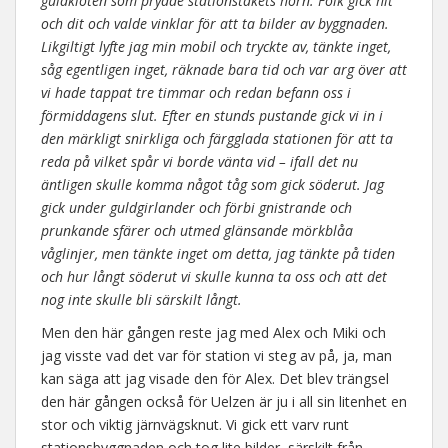
guldkloten som prydde stationstakets hörn. Folk gick hit
och dit och valde vinklar för att ta bilder av byggnaden.
Likgiltigt lyfte jag min mobil och tryckte av, tänkte inget,
såg egentligen inget, räknade bara tid och var arg över att
vi hade tappat tre timmar och redan befann oss i
förmiddagens slut. Efter en stunds pustande gick vi in i
den märkligt snirkliga och färgglada stationen för att ta
reda på vilket spår vi borde vänta vid – ifall det nu
äntligen skulle komma något tåg som gick söderut. Jag
gick under guldgirlander och förbi gnistrande och
prunkande sfärer och utmed glänsande mörkblåa
våglinjer, men tänkte inget om detta, jag tänkte på tiden
och hur långt söderut vi skulle kunna ta oss och att det
nog inte skulle bli särskilt långt.
Men den här gången reste jag med Alex och Miki och
jag visste vad det var för station vi steg av på, ja, man
kan säga att jag visade den för Alex. Det blev trängsel
den här gången också för Uelzen är ju i all sin litenhet en
stor och viktig järnvägsknut. Vi gick ett varv runt
stationsbyggnaden och tog lite bilder, särskilt från