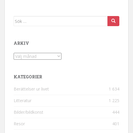
Sök efter:
ARKIV
Arkiv
KATEGORIER
Berättelser ur livet
1 634
Litteratur
1 225
Bilder/bildkonst
444
Resor
401