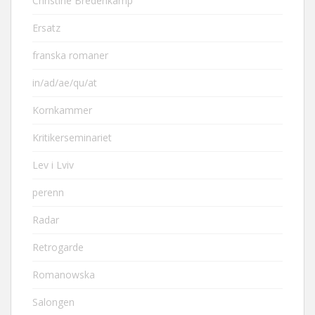
Christine Bredenkamp
Ersatz
franska romaner
in/ad/ae/qu/at
Kornkammer
Kritikerseminariet
Lev i Lviv
perenn
Radar
Retrogarde
Romanowska
Salongen