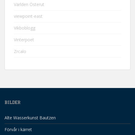
Världen Österut
viewpoint-east
Vikboblogg
Vinterpoet
Zrcalo
BILDER
Alte Wasserkunst Bautzen
Förvår i kärret