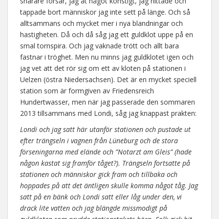
snarare forsar, jag åt något konstigt, jag hittade och
tappade bort människor jag inte sett på länge. Och så
alltsammans och mycket mer i nya blandningar och
hastigheten. Då och då såg jag ett guldklot uppe på en
smal tornspira. Och jag vaknade trött och allt bara
fastnar i tröghet. Men nu minns jag guldklotet igen och
jag vet att det rör sig om ett av kloten på stationen i
Uelzen (östra Niedersachsen). Det är en mycket speciell
station som är formgiven av Friedensreich
Hundertwasser, men när jag passerade den sommaren
2013 tillsammans med Londi, såg jag knappast prakten:
Londi och jag satt här utanför stationen och pustade ut
efter trängseln i vagnen från Lüneburg och de stora
förseningarna med elände och ”Notarzt am Gleis” (hade
någon kastat sig framför tåget?). Trängseln fortsatte på
stationen och människor gick fram och tillbaka och
hoppades på att det äntligen skulle komma något tåg. Jag
satt på en bänk och Londi satt eller låg under den, vi
drack lite vatten och jag blängde missmodigt på