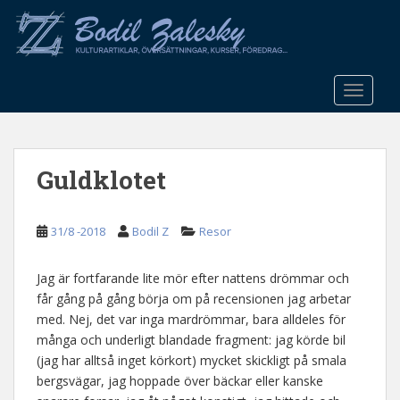
S
k
i
p
t
TOGGLE
o
m
a
Guldklotet
i
n
c
31/8 -2018
Bodil Z
Resor
o
n
t
Jag är fortfarande lite mör efter nattens drömmar och
e
får gång på gång börja om på recensionen jag arbetar
n
med. Nej, det var inga mardrömmar, bara alldeles för
t
många och underligt blandade fragment: jag körde bil
(jag har alltså inget körkort) mycket skickligt på smala
bergsvägar, jag hoppade över bäckar eller kanske