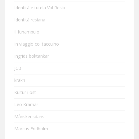
Identità e tutela Val Resia
Identità resiana
Il funambulo
In viaggio col taccuino
Ingrids boktankar
JCB
krakri
Kultur i öst
Leo Kramár
Månskensdans
Marcus Fridholm