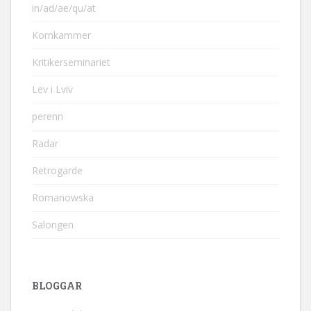
in/ad/ae/qu/at
Kornkammer
Kritikerseminariet
Lev i Lviv
perenn
Radar
Retrogarde
Romanowska
Salongen
BLOGGAR