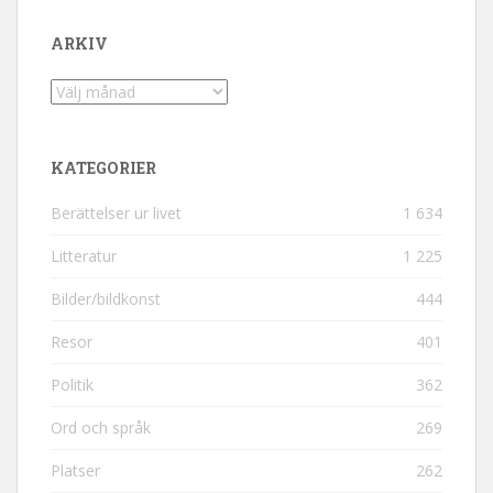
ARKIV
Arkiv
KATEGORIER
Berättelser ur livet
1 634
Litteratur
1 225
Bilder/bildkonst
444
Resor
401
Politik
362
Ord och språk
269
Platser
262