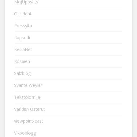
MojUppsats
Occident
Pressylta
Rapsodi
ResiaNet
Rosaièn
Salzblog
Svante Weyler
Tekstolomija
Världen Österut
viewpoint-east
Vikboblogg