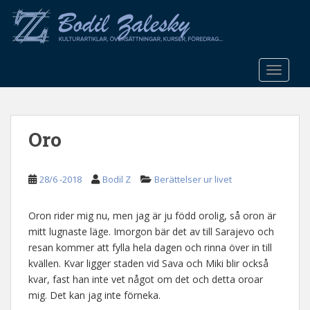
S
k
i
p
t
TOGGLE
o
m
a
Oro
i
n
c
28/6 -2018
Bodil Z
Berättelser ur livet
o
n
t
Oron rider mig nu, men jag är ju född orolig, så oron är
e
mitt lugnaste läge. Imorgon bär det av till Sarajevo och
n
resan kommer att fylla hela dagen och rinna över in till
t
kvällen. Kvar ligger staden vid Sava och Miki blir också
kvar, fast han inte vet något om det och detta oroar
mig. Det kan jag inte förneka.