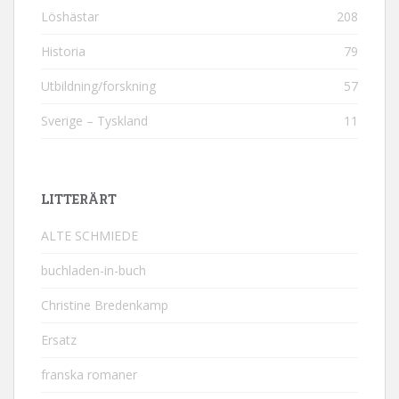
Löshästar
208
Historia
79
Utbildning/forskning
57
Sverige – Tyskland
11
LITTERÄRT
ALTE SCHMIEDE
buchladen-in-buch
Christine Bredenkamp
Ersatz
franska romaner