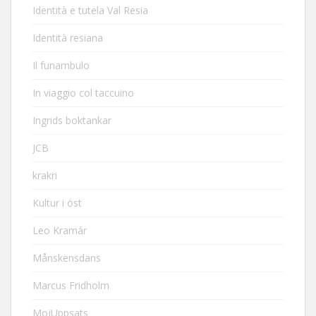
Identità e tutela Val Resia
Identità resiana
Il funambulo
In viaggio col taccuino
Ingrids boktankar
JCB
krakri
Kultur i öst
Leo Kramár
Månskensdans
Marcus Fridholm
MojUppsats