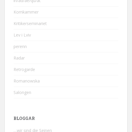
in/ad/ae/qu/at
Kornkammer
Kritikerseminariet
Lev i Lviv
perenn
Radar
Retrogarde
Romanowska
Salongen
BLOGGAR
…wir sind die Seinen