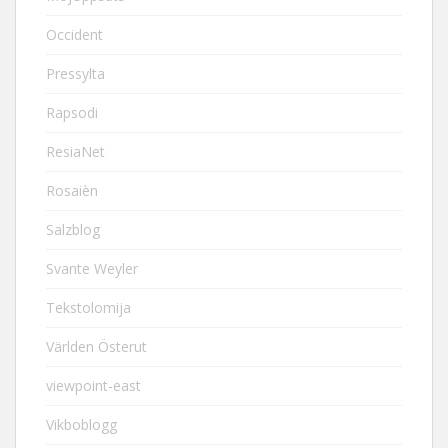
Occident
Pressylta
Rapsodi
ResiaNet
Rosaièn
Salzblog
Svante Weyler
Tekstolomija
Världen Österut
viewpoint-east
Vikboblogg