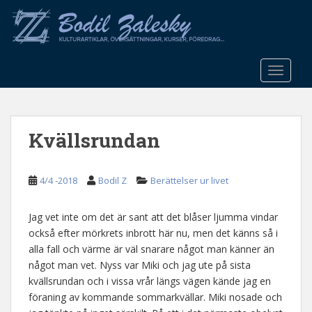
S
k
i
p
t
TOGGLE
o
m
a
Kvällsrundan
i
n
c
4/4 -2018
Bodil Z
Berättelser ur livet
o
n
t
Jag vet inte om det är sant att det blåser ljumma vindar
e
också efter mörkrets inbrott här nu, men det känns så i
n
alla fall och värme är väl snarare något man känner än
t
något man vet. Nyss var Miki och jag ute på sista
kvällsrundan och i vissa vrår längs vägen kände jag en
föraning av kommande sommarkvällar. Miki nosade och