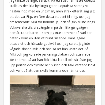
jag tänkte på inget särskilt. På ett i det närmaste obelyst
ställe av den lilla byaktiga gatan Lopudska sprang vi
nästan ihop med en ung man, men strax efteråt såg jag
att det var Filip, en före detta student till mig, och jag
presenterade Miki för honom. Ja, och så gick vi lite längs
Vukovarska tills vi svängde in på den lilla gångvägen
hemåt. Ut ur baren – som jag inte kommer på vad den
heter – kom en liten vit hund rusande. Hans ägare
tittade ut och hälsade godkväll och jag sa att jag inte
vågade släppa Miki och han sa att han visste det. Så
Miki och jag korsade parkeringsplatsen och stannade
lite i hörnet så att han fick lukta lite till och så låste jag
upp porten och tryckte ner hissen och Miki väntade klokt
och vant på att den skulle komma och hämta oss.