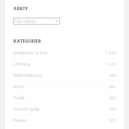
ARKIV
Arkiv
KATEGORIER
Berättelser ur livet
1 634
Litteratur
1 225
Bilder/bildkonst
444
Resor
401
Politik
362
Ord och språk
269
Platser
262