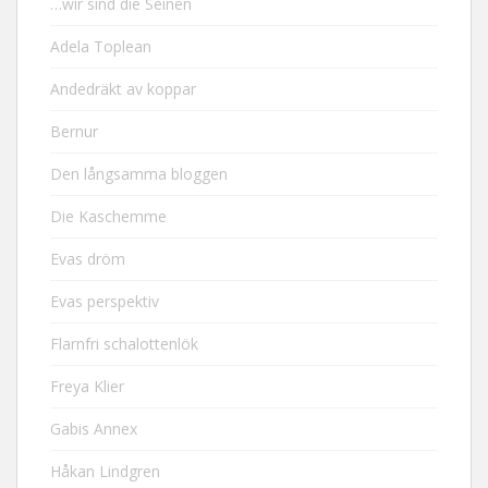
…wir sind die Seinen
Adela Toplean
Andedräkt av koppar
Bernur
Den långsamma bloggen
Die Kaschemme
Evas dröm
Evas perspektiv
Flarnfri schalottenlök
Freya Klier
Gabis Annex
Håkan Lindgren