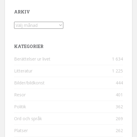
ARKIV
Arkiv
KATEGORIER
Berättelser ur livet
1 634
Litteratur
1 225
Bilder/bildkonst
444
Resor
401
Politik
362
Ord och språk
269
Platser
262