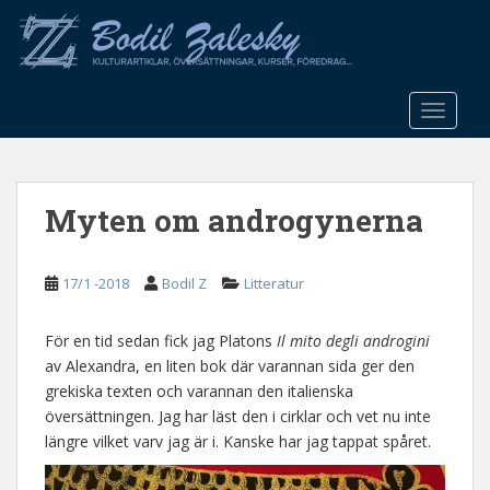
S
k
i
p
t
TOGGLE
o
m
a
Myten om androgynerna
i
n
c
17/1 -2018
Bodil Z
Litteratur
o
n
t
För en tid sedan fick jag Platons
Il mito degli androgini
e
av Alexandra, en liten bok där varannan sida ger den
n
grekiska texten och varannan den italienska
t
översättningen. Jag har läst den i cirklar och vet nu inte
längre vilket varv jag är i. Kanske har jag tappat spåret.