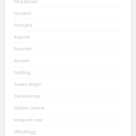
MojUppsats
Occident
Pressylta
Rapsodi
ResiaNet
Rosaièn
Salzblog
Svante Weyler
Tekstolomija
Världen Österut
viewpoint-east
Vikboblogg