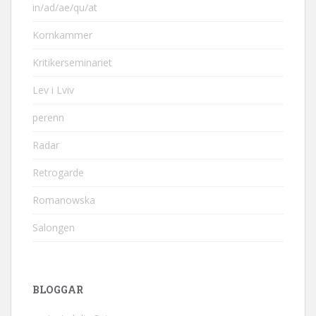
in/ad/ae/qu/at
Kornkammer
Kritikerseminariet
Lev i Lviv
perenn
Radar
Retrogarde
Romanowska
Salongen
BLOGGAR