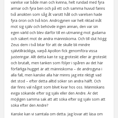
varelse var både man och kvinna, helt rundad med fyra
armar och fyra ben och på ett och samma huvud fanns
två ansikten som såg åt varsitt håll och varelsen hade
fyra öron och två kön. Androgynen var helt riktad inåt
mot sig själv och behövde ingen annan, den var sin
egen värld och blev därför till en utmaning mot gudarna
och säkert mot de andra människorna. Och till slut högg
Zeus dem i två bitar för att de skulle bli mindre
självtillräckliga, varpå Apollon fick genomföra vissa
justeringar. Allt detta kan te sig groteskt eller är groteskt
och brutalt, men tanken som följer i spåren av det här
förfärliga hugget är att människorna – de androgyna i
alla fall, men kanske alla här minns jag inte riktigt vad
det stod – efter detta alltid söker sin andra hälft. Och
där finns väl något som blivit kvar hos oss. Människans
eviga sökande efter sig själv eller den Andre. Är det
möjligen samma sak att att söka efter sig själv som att
söka efter den Andre?
Kanske kan vi samtala om detta. Jag lovar att läsa om