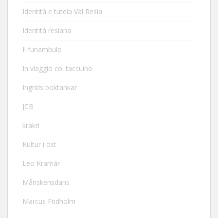
Identità e tutela Val Resia
Identità resiana
Il funambulo
In viaggio col taccuino
Ingrids boktankar
JCB
krakri
Kultur i öst
Leo Kramár
Månskensdans
Marcus Fridholm