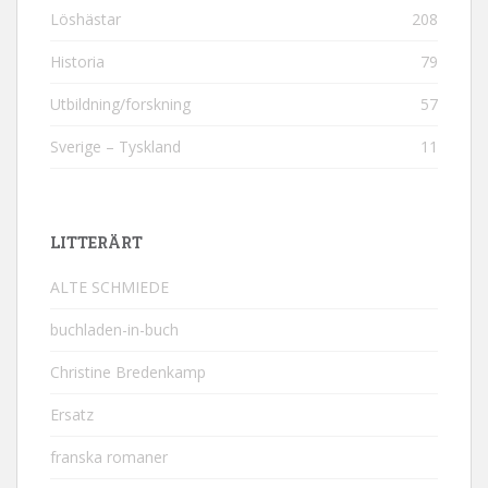
Löshästar
208
Historia
79
Utbildning/forskning
57
Sverige – Tyskland
11
LITTERÄRT
ALTE SCHMIEDE
buchladen-in-buch
Christine Bredenkamp
Ersatz
franska romaner