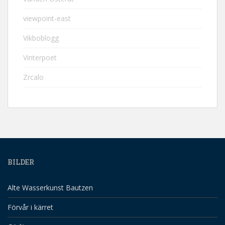
viewpoint-east
Vikboblogg
Vinterpoet
Zrcalo
BILDER
Alte Wasserkunst Bautzen
Förvår i kärret