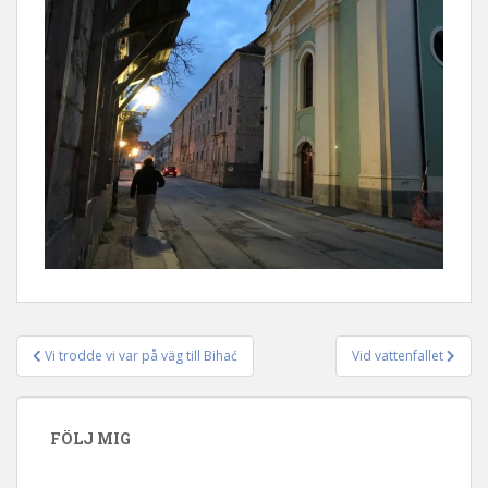
Vi trodde vi var på väg till Bihać
Vid vattenfallet
Inläggsnavigering
FÖLJ MIG