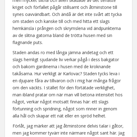
men mycket slitna och även skadade av det senaste
kriget och förfallet pågår stillsamt och åtminstone till
synes oavvändbart. Och ändå är det inte svårt att tycka
om staden och kanske till och med hitta ett slags
hemkänsla i prången och skrymslena vid ändpunkterna
av de slitna gatorna bland de trötta husen med sin
flagnande puts.
Staden andas ro med långa jämna andetag och ett
slags hemligt sjudande liv verkar pågå i dess bakgator
och bakom gardinerna i husen med de kroknande
takåsarna. Hur verkligt är Karlovac? Staden tycks leva i
en djupare fåra av tillvaron och i mig har många frågor
om den väckts. I stället för den förtätade verklighet,
man ibland pratar om när man vill betona intensitet hos
något, verkar något motsatt finnas här: ett slags
förtunning och spridning, något som rinner in genom
alla hål och skapar ett nät eller en spröd helhet.
Förlåt, jag märker att jag åtminstone delvis talar i gåtor,
men jag kommer tyvärr inte närmare något sant här. Jag