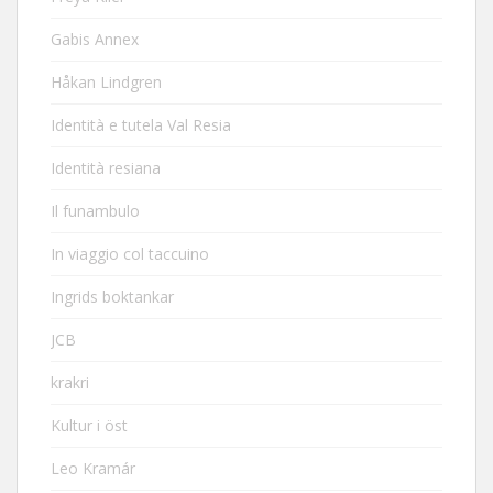
Gabis Annex
Håkan Lindgren
Identità e tutela Val Resia
Identità resiana
Il funambulo
In viaggio col taccuino
Ingrids boktankar
JCB
krakri
Kultur i öst
Leo Kramár