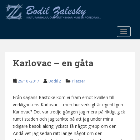
S
k
i
p
t
TOGGLE
o
m
a
Karlovac – en gåta
i
n
c
29/10 -2017
Bodil Z
Platser
o
n
t
Från sagans Rastoke kom vi fram emot kvällen till
e
verklighetens Karlovac – men hur verkligt är egentligen
n
Karlovac? Det var tredje gången jag mera på riktigt gick
t
runt i staden och jag tänkte på att jag under mina
tidigare besök aldrig lyckats få något grepp om den.
Ändå vet jag sedan rätt länge något om den