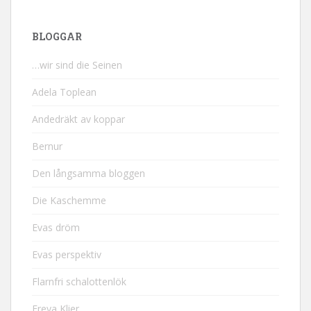
BLOGGAR
…wir sind die Seinen
Adela Toplean
Andedräkt av koppar
Bernur
Den långsamma bloggen
Die Kaschemme
Evas dröm
Evas perspektiv
Flarnfri schalottenlök
Freya Klier