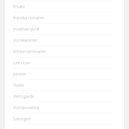
Ersatz
franska romaner
in/ad/ae/qu/at
Kornkammer
Kritikerseminariet
Lev i Lviv
perenn
Radar
Retrogarde
Romanowska
Salongen