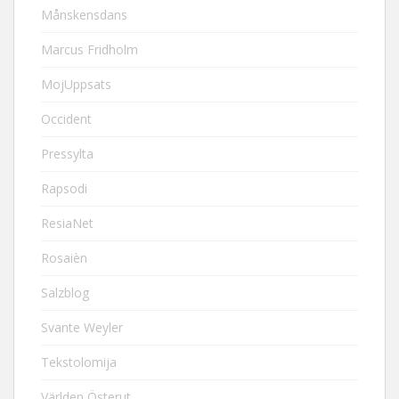
Månskensdans
Marcus Fridholm
MojUppsats
Occident
Pressylta
Rapsodi
ResiaNet
Rosaièn
Salzblog
Svante Weyler
Tekstolomija
Världen Österut