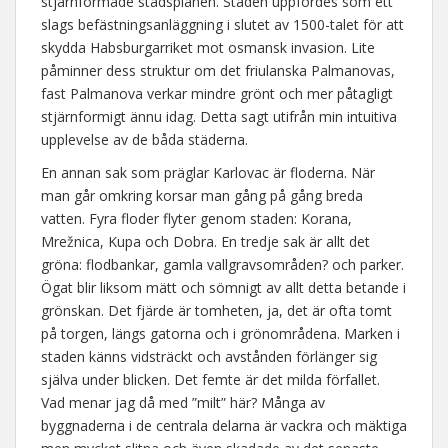
stjärnformade stadsplanen. Staden uppfördes som ett
slags befästningsanläggning i slutet av 1500-talet för att
skydda Habsburgarriket mot osmansk invasion. Lite
påminner dess struktur om det friulanska Palmanovas,
fast Palmanova verkar mindre grönt och mer påtagligt
stjärnformigt ännu idag. Detta sagt utifrån min intuitiva
upplevelse av de båda städerna.
En annan sak som präglar Karlovac är floderna. När
man går omkring korsar man gång på gång breda
vatten. Fyra floder flyter genom staden: Korana,
Mrežnica, Kupa och Dobra. En tredje sak är allt det
gröna: flodbankar, gamla vallgravsområden? och parker.
Ögat blir liksom mätt och sömnigt av allt detta betande i
grönskan. Det fjärde är tomheten, ja, det är ofta tomt
på torgen, längs gatorna och i grönområdena. Marken i
staden känns vidsträckt och avstånden förlänger sig
själva under blicken. Det femte är det milda förfallet.
Vad menar jag då med ”milt” här? Många av
byggnaderna i de centrala delarna är vackra och mäktiga