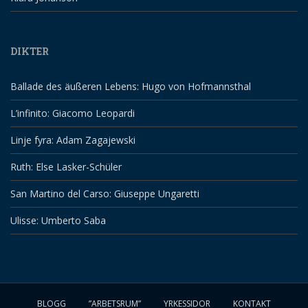
DIKTER
Ballade des äußeren Lebens: Hugo von Hofmannsthal
L’infinito: Giacomo Leopardi
Linje fyra: Adam Zagajewski
Ruth: Else Lasker-Schüler
San Martino del Carso: Giuseppe Ungaretti
Ulisse: Umberto Saba
BLOGG
”ARBETSRUM”
YRKESSIDOR
KONTAKT