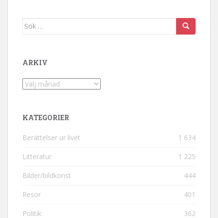
Sök efter:
ARKIV
Arkiv
KATEGORIER
Berättelser ur livet
1 634
Litteratur
1 225
Bilder/bildkonst
444
Resor
401
Politik
362