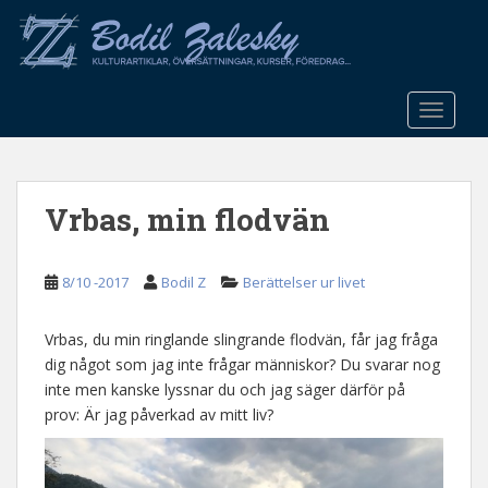
S
k
i
p
t
TOGGLE
o
m
a
Vrbas, min flodvän
i
n
c
8/10 -2017
Bodil Z
Berättelser ur livet
o
n
t
Vrbas, du min ringlande slingrande flodvän, får jag fråga
e
dig något som jag inte frågar människor? Du svarar nog
n
inte men kanske lyssnar du och jag säger därför på
t
prov: Är jag påverkad av mitt liv?