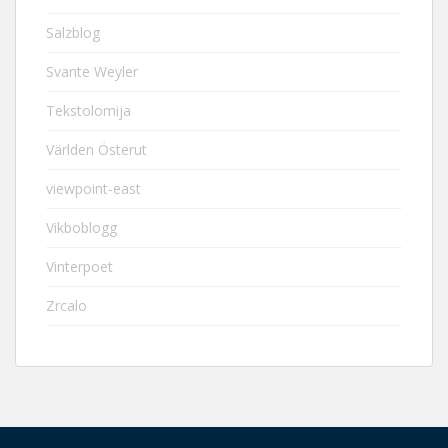
Salzblog
Svante Weyler
Tekstolomija
Världen Österut
viewpoint-east
Vikboblogg
Vinterpoet
Zrcalo