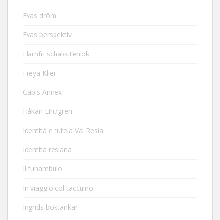
Evas dröm
Evas perspektiv
Flarnfri schalottenlök
Freya Klier
Gabis Annex
Håkan Lindgren
Identità e tutela Val Resia
Identità resiana
Il funambulo
In viaggio col taccuino
Ingrids boktankar