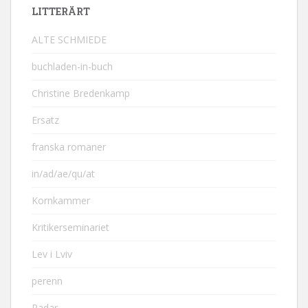
LITTERÄRT
ALTE SCHMIEDE
buchladen-in-buch
Christine Bredenkamp
Ersatz
franska romaner
in/ad/ae/qu/at
Kornkammer
Kritikerseminariet
Lev i Lviv
perenn
Radar