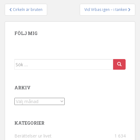
Cirkeln är bruten
Vid Vrbas igen – i tanken
Inläggsnavigering
FÖLJ MIG
Sök efter:
ARKIV
Arkiv
KATEGORIER
Berättelser ur livet
1 634