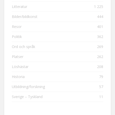
Litteratur
1 225
Bilder/bildkonst
444
Resor
401
Politik
362
Ord och språk
269
Platser
262
Löshästar
208
Historia
79
Utbildning/forskning
57
Sverige – Tyskland
11