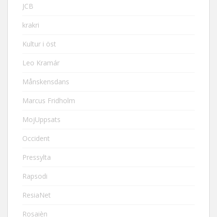
JCB
krakri
Kultur i öst
Leo Kramár
Månskensdans
Marcus Fridholm
MojUppsats
Occident
Pressylta
Rapsodi
ResiaNet
Rosaièn