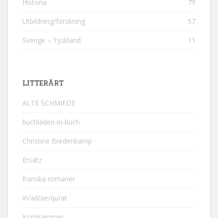
Historia
79
Utbildning/forskning
57
Sverige – Tyskland
11
LITTERÄRT
ALTE SCHMIEDE
buchladen-in-buch
Christine Bredenkamp
Ersatz
franska romaner
in/ad/ae/qu/at
Kornkammer