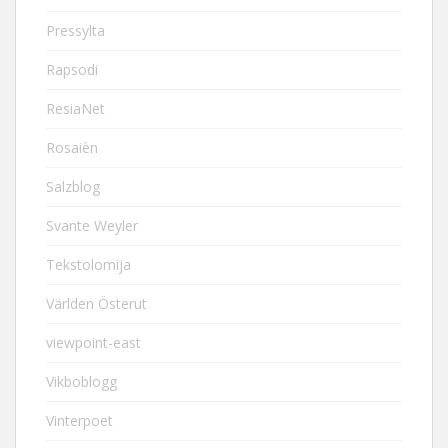
Pressylta
Rapsodi
ResiaNet
Rosaièn
Salzblog
Svante Weyler
Tekstolomija
Världen Österut
viewpoint-east
Vikboblogg
Vinterpoet