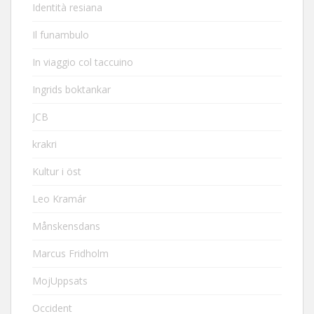
Identità resiana
Il funambulo
In viaggio col taccuino
Ingrids boktankar
JCB
krakri
Kultur i öst
Leo Kramár
Månskensdans
Marcus Fridholm
MojUppsats
Occident