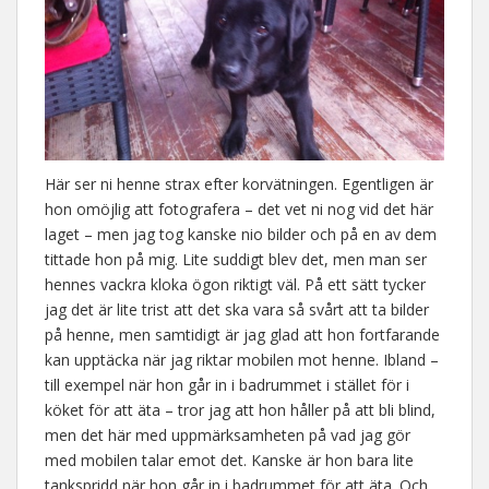
Här ser ni henne strax efter korvätningen. Egentligen är
hon omöjlig att fotografera – det vet ni nog vid det här
laget – men jag tog kanske nio bilder och på en av dem
tittade hon på mig. Lite suddigt blev det, men man ser
hennes vackra kloka ögon riktigt väl. På ett sätt tycker
jag det är lite trist att det ska vara så svårt att ta bilder
på henne, men samtidigt är jag glad att hon fortfarande
kan upptäcka när jag riktar mobilen mot henne. Ibland –
till exempel när hon går in i badrummet i stället för i
köket för att äta – tror jag att hon håller på att bli blind,
men det här med uppmärksamheten på vad jag gör
med mobilen talar emot det. Kanske är hon bara lite
tankspridd när hon går in i badrummet för att äta. Och