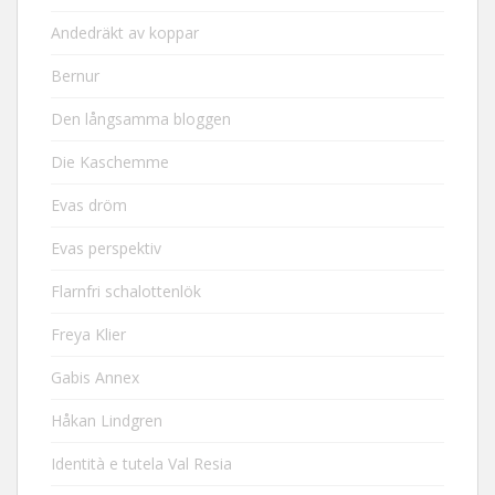
Andedräkt av koppar
Bernur
Den långsamma bloggen
Die Kaschemme
Evas dröm
Evas perspektiv
Flarnfri schalottenlök
Freya Klier
Gabis Annex
Håkan Lindgren
Identità e tutela Val Resia