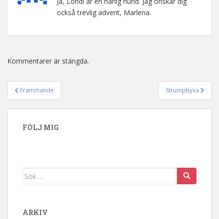
Ja, Londi är en härlig hund. Jag önskar dig
också trevlig advent, Marlena.
Kommentarer är stängda.
Främmande
Strumpbyxa
Inläggsnavigering
FÖLJ MIG
Sök efter:
ARKIV