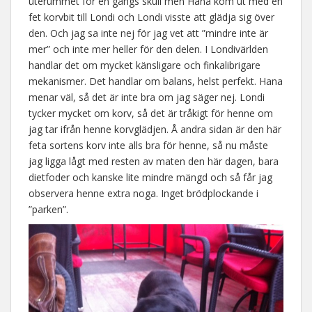
uterummet för en gångs skull men Hana kom ut med en
fet korvbit till Londi och Londi visste att glädja sig över
den. Och jag sa inte nej för jag vet att ”mindre inte är
mer” och inte mer heller för den delen. I Londivärlden
handlar det om mycket känsligare och finkalibrigare
mekanismer. Det handlar om balans, helst perfekt. Hana
menar väl, så det är inte bra om jag säger nej. Londi
tycker mycket om korv, så det är tråkigt för henne om
jag tar ifrån henne korvglädjen. Å andra sidan är den här
feta sortens korv inte alls bra för henne, så nu måste
jag ligga lågt med resten av maten den här dagen, bara
dietfoder och kanske lite mindre mängd och så får jag
observera henne extra noga. Inget brödplockande i
”parken”.