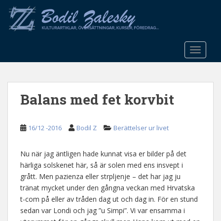
S
k
i
p
t
TOGGLE
o
m
a
Balans med fet korvbit
i
n
c
16/12 -2016
Bodil Z
Berättelser ur livet
o
n
t
Nu när jag äntligen hade kunnat visa er bilder på det
e
härliga solskenet här, så är solen med ens insvept i
n
grått. Men pazienza eller strpljenje – det har jag ju
t
tränat mycket under den gångna veckan med Hrvatska
t-com på eller av tråden dag ut och dag in. För en stund
sedan var Londi och jag ”u Simpi”. Vi var ensamma i