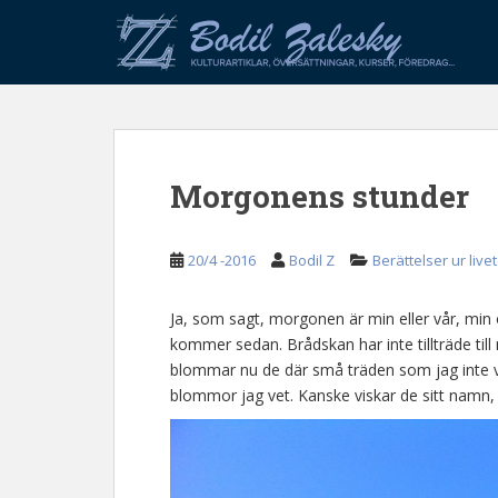
S
k
i
p
t
o
m
Morgonens stunder
a
i
n
20/4 -2016
Bodil Z
Berättelser ur livet
c
o
n
Ja, som sagt, morgonen är min eller vår, min 
t
kommer sedan. Brådskan har inte tillträde till
e
blommar nu de där små träden som jag inte v
n
blommor jag vet. Kanske viskar de sitt namn,
t