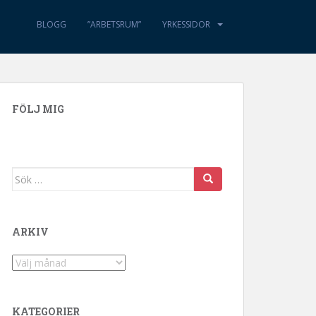
BLOGG
”ARBETSRUM”
YRKESSIDOR
FÖLJ MIG
Sök efter:
ARKIV
Arkiv
KATEGORIER