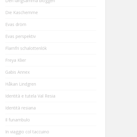
Den långsamma bloggen
Die Kaschemme
Evas dröm
Evas perspektiv
Flarnfri schalottenlök
Freya Klier
Gabis Annex
Håkan Lindgren
Identità e tutela Val Resia
Identità resiana
Il funambulo
In viaggio col taccuino