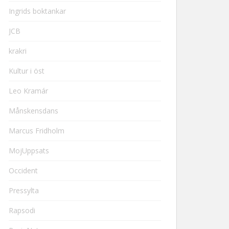
Ingrids boktankar
JCB
krakri
Kultur i öst
Leo Kramár
Månskensdans
Marcus Fridholm
MojUppsats
Occident
Pressylta
Rapsodi