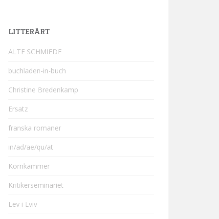
LITTERÄRT
ALTE SCHMIEDE
buchladen-in-buch
Christine Bredenkamp
Ersatz
franska romaner
in/ad/ae/qu/at
Kornkammer
Kritikerseminariet
Lev i Lviv