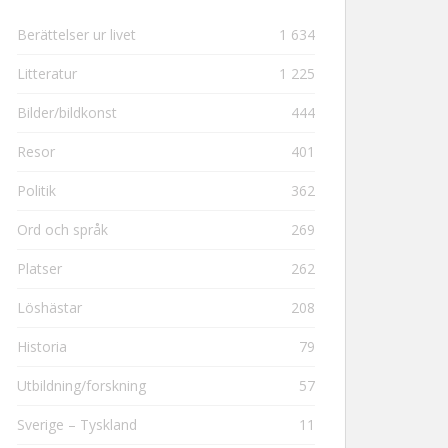
Berättelser ur livet
1 634
Litteratur
1 225
Bilder/bildkonst
444
Resor
401
Politik
362
Ord och språk
269
Platser
262
Löshästar
208
Historia
79
Utbildning/forskning
57
Sverige – Tyskland
11