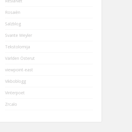
ResiaNet
Rosaièn
Salzblog
Svante Weyler
Tekstolomija
Världen Österut
viewpoint-east
Vikboblogg
Vinterpoet
Zrcalo