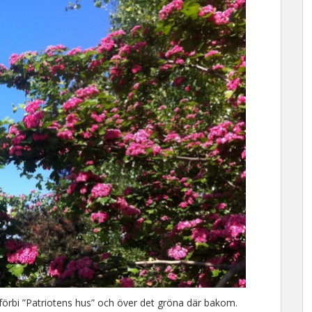
d förbi ”Patriotens hus” och över det gröna där bakom.