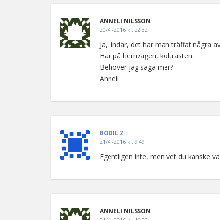
ANNELI NILSSON
20/4 -2016 kl. 22:32
Ja, lindar, det har man träffat några a
Här på hemvägen, koltrasten.
Behöver jag säga mer?
Anneli
BODIL Z
21/4 -2016 kl. 9:49
Egentligen inte, men vet du kanske va
ANNELI NILSSON
21/4 -2016 kl. 16:23