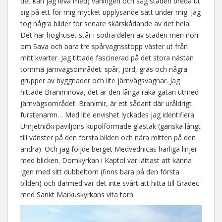
det kan jag leva med) våningen och såg staden breda ut
sig på ett för mig mycket upplysande sätt under mig. Jag
tog några bilder för senare skärskådande av det hela.
Det här höghuset står i södra delen av staden men norr
om Sava och bara tre spårvagnsstopp väster ut från
mitt kvarter. Jag tittade fascinerad på det stora nästan
tomma järnvägsområdet: spår, jord, gräs och några
grupper av byggnader och lite järnvägsvagnar. Jag
hittade Branimirova, det är den långa raka gatan utmed
järnvägsområdet. Branimir, är ett sådant där uråldrigt
furstenamn… Med lite envishet lyckades jag identifiera
Umjetnički paviljons kupolformade glastak (ganska långt
till vänster på den första bilden och nära mitten på den
andra). Och jag följde berget Medvednicas härliga linjer
med blicken. Domkyrkan i Kaptol var lättast att känna
igen med sitt dubbeltorn (finns bara på den första
bilden) och därmed var det inte svårt att hitta till Gradec
med Sankt Markuskyrkans vita torn.