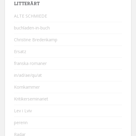
LITTERÄRT
ALTE SCHMIEDE
buchladen-in-buch
Christine Bredenkamp
Ersatz
franska romaner
in/ad/ae/qu/at
Kornkammer
Kritikerseminariet
Lev i Lviv
perenn
Radar