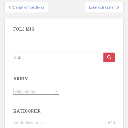
”Dalija” omvärderas
Lönn och kastanj
Inläggsnavigering
FÖLJ MIG
Sök efter:
ARKIV
Arkiv
KATEGORIER
Berättelser ur livet
1 634