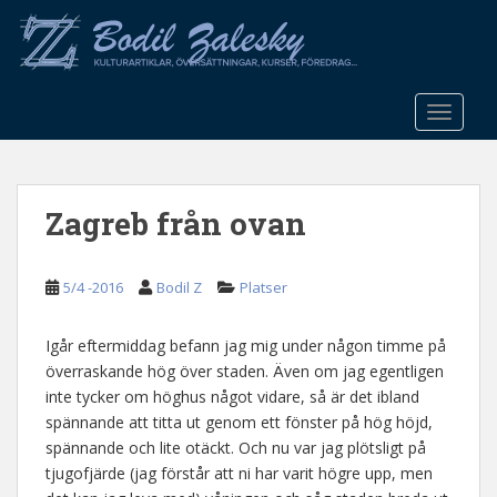
S
k
i
p
t
TOGGLE
o
m
a
Zagreb från ovan
i
n
c
5/4 -2016
Bodil Z
Platser
o
n
t
Igår eftermiddag befann jag mig under någon timme på
e
överraskande hög över staden. Även om jag egentligen
n
inte tycker om höghus något vidare, så är det ibland
t
spännande att titta ut genom ett fönster på hög höjd,
spännande och lite otäckt. Och nu var jag plötsligt på
tjugofjärde (jag förstår att ni har varit högre upp, men