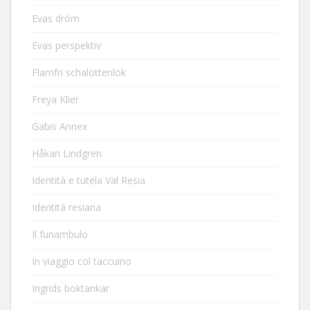
Evas dröm
Evas perspektiv
Flarnfri schalottenlök
Freya Klier
Gabis Annex
Håkan Lindgren
Identità e tutela Val Resia
Identità resiana
Il funambulo
In viaggio col taccuino
Ingrids boktankar