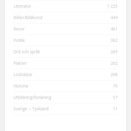
Litteratur
1 225
Bilder/bildkonst
444
Resor
401
Politik
362
Ord och språk
269
Platser
262
Löshästar
208
Historia
79
Utbildning/forskning
57
Sverige – Tyskland
11