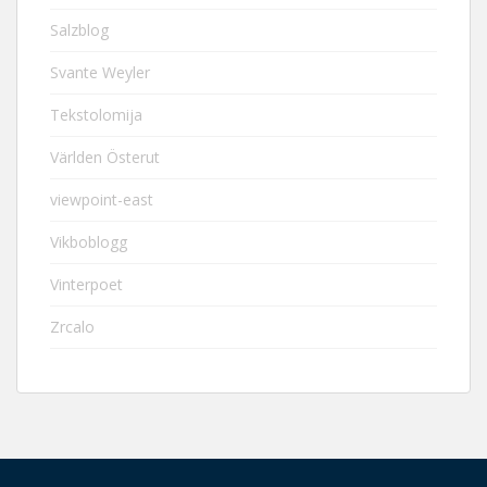
Salzblog
Svante Weyler
Tekstolomija
Världen Österut
viewpoint-east
Vikboblogg
Vinterpoet
Zrcalo