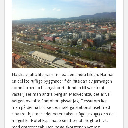
Nu ska vi titta lite närmare på den andra bilden. Här har
en del lite ruffiga byggnader från hitsidan av järnvägen
kommit med och längst bort i fonden till vänster (i
väster) ser man andra berg än Medvednica, det är väl
bergen ovanför Samobor, gissar jag. Dessutom kan
man på denna bild se det mäktiga stationshuset med
sina tre ”hjälmar” (det heter säkert något riktigt) och det
magnifika Hotel Esplanade snett emot, högt och vitt
med ärggrönt tak. Den höga skorstenen vet jag