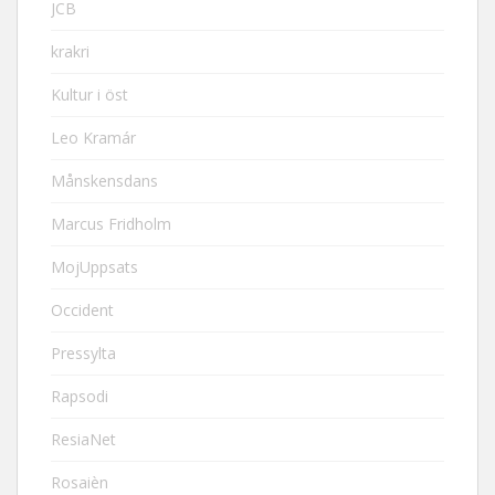
JCB
krakri
Kultur i öst
Leo Kramár
Månskensdans
Marcus Fridholm
MojUppsats
Occident
Pressylta
Rapsodi
ResiaNet
Rosaièn