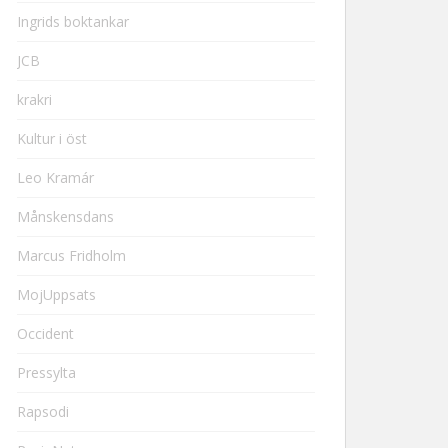
Ingrids boktankar
JCB
krakri
Kultur i öst
Leo Kramár
Månskensdans
Marcus Fridholm
MojUppsats
Occident
Pressylta
Rapsodi