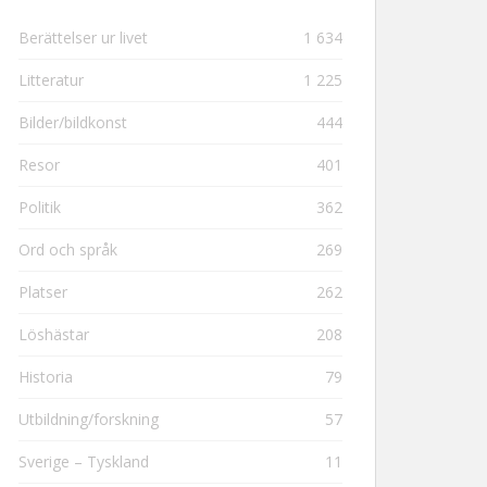
Berättelser ur livet
1 634
Litteratur
1 225
Bilder/bildkonst
444
Resor
401
Politik
362
Ord och språk
269
Platser
262
Löshästar
208
Historia
79
Utbildning/forskning
57
Sverige – Tyskland
11