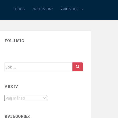
BLOGG
”ARBETSRUM”
YRKESSIDOR
FÖLJ MIG
Sök efter:
ARKIV
Arkiv
KATEGORIER