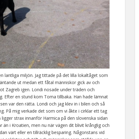
 lantliga miljön. Jag tittade på det lilla lokaltåget som
äntande ut medan ett fåtal människor gick av och
 mot Zagreb igen. Londi nosade under träden och
org. Efter en stund kom Toma tillbaka. Han hade lämnat
en var den rätta. Londi och jag klev in i bilen och så
g. På mig verkade det som om vi åkte i cirklar ett tag
igger strax innanför Harmica på den slovenska sidan
 än i Kroatien, men nu när vägen dit blivit krånglig och
an värt eller en tillräcklig besparing. Någonstans vid