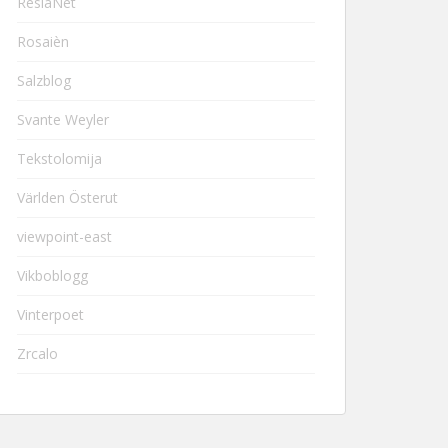
ResiaNet
Rosaièn
Salzblog
Svante Weyler
Tekstolomija
Världen Österut
viewpoint-east
Vikboblogg
Vinterpoet
Zrcalo