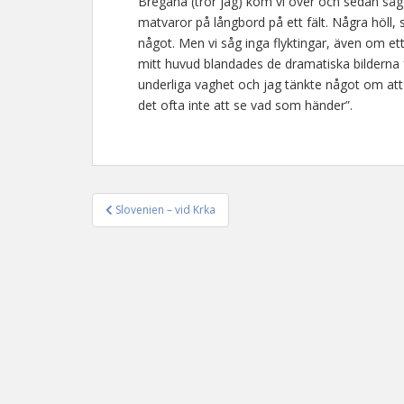
Bregana (tror jag) kom vi över och sedan såg
matvaror på långbord på ett fält. Några höll, s
något. Men vi såg inga flyktingar, även om et
mitt huvud blandades de dramatiska bilderna
underliga vaghet och jag tänkte något om att ”
det ofta inte att se vad som händer”.
Slovenien – vid Krka
Inläggsnavigering