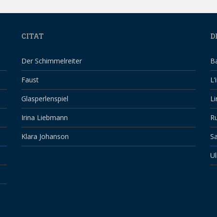
CITAT
D
Der Schimmelreiter
B
Faust
L’
Glasperlenspiel
Li
Irina Liebmann
Ru
Klara Johanson
Sa
Ul