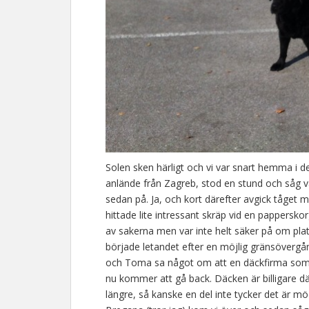
Solen sken härligt och vi var snart hemma i den
anlände från Zagreb, stod en stund och såg v
sedan på. Ja, och kort därefter avgick tåget
hittade lite intressant skräp vid en pappersk
av sakerna men var inte helt säker på om plats
började letandet efter en möjlig gränsövergån
och Toma sa något om att en däckfirma som l
nu kommer att gå back. Däcken är billigare där
längre, så kanske en del inte tycker det är möd