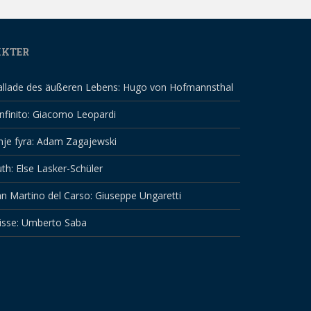
IKTER
allade des äußeren Lebens: Hugo von Hofmannsthal
infinito: Giacomo Leopardi
nje fyra: Adam Zagajewski
th: Else Lasker-Schüler
n Martino del Carso: Giuseppe Ungaretti
isse: Umberto Saba