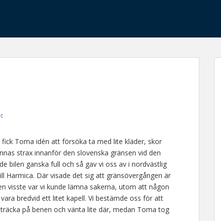
et
 fick Toma idén att försöka ta med lite kläder, skor
finnas strax innanför den slovenska gränsen vid den
 bilen ganska full och så gav vi oss av i nordvästlig
ill Harmica. Där visade det sig att gränsövergången är
gen visste var vi kunde lämna sakerna, utom att någon
ara bredvid ett litet kapell. Vi bestämde oss för att
 sträcka på benen och vänta lite där, medan Toma tog