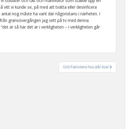
 vi soldater och tält och människor som ställde upp en
å vitt vi kunde se, på med att tvätta eller desinficera
t antal nog måste ha varit där någonstans i närheten. I
 från gränsövergången jag sett på tv med denna
det är så här det är i verkligheten – i verkligheten går
Och Patriotens hus står kvar