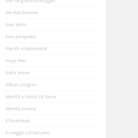
Den långsamma bloggen
Die Kaschemme
Evas dröm
Evas perspektiv
Flarnfri schalottenlök
Freya Klier
Gabis Annex
Håkan Lindgren
Identità e tutela Val Resia
Identità resiana
Il funambulo
In viaggio col taccuino