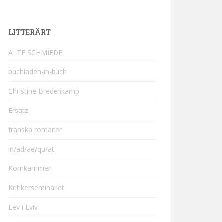
LITTERÄRT
ALTE SCHMIEDE
buchladen-in-buch
Christine Bredenkamp
Ersatz
franska romaner
in/ad/ae/qu/at
Kornkammer
Kritikerseminariet
Lev i Lviv