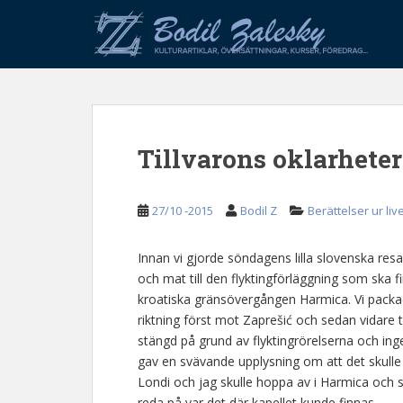
S
k
i
p
t
o
m
Tillvarons oklarheter
a
i
n
27/10 -2015
Bodil Z
Berättelser ur liv
c
o
n
Innan vi gjorde söndagens lilla slovenska resa
t
och mat till den flyktingförläggning som ska 
e
kroatiska gränsövergången Harmica. Vi packade
n
riktning först mot Zaprešić och sedan vidare t
t
stängd på grund av flyktingrörelserna och in
gav en svävande upplysning om att det skulle v
Londi och jag skulle hoppa av i Harmica och
reda på var det där kapellet kunde finnas.