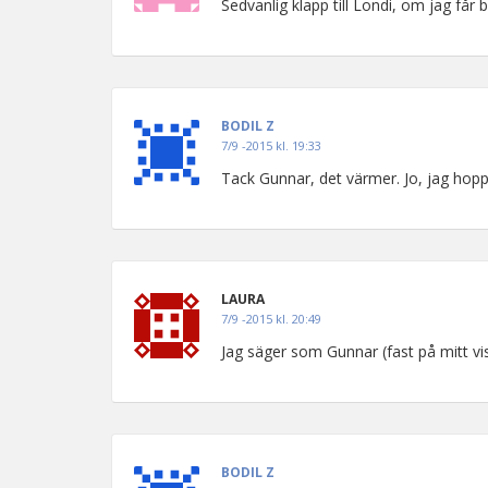
Sedvanlig klapp till Londi, om jag får 
BODIL Z
7/9 -2015 kl. 19:33
Tack Gunnar, det värmer. Jo, jag hopp
LAURA
7/9 -2015 kl. 20:49
Jag säger som Gunnar (fast på mitt vis
BODIL Z