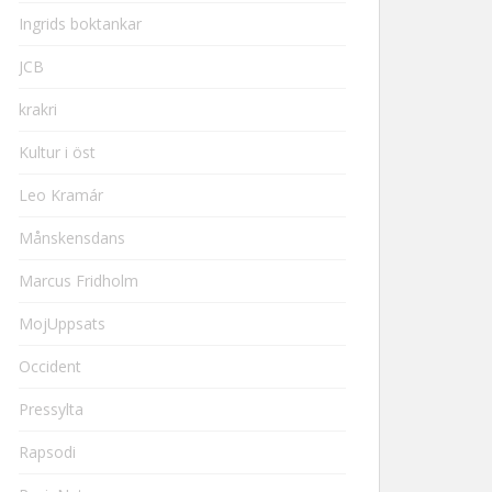
Ingrids boktankar
JCB
krakri
Kultur i öst
Leo Kramár
Månskensdans
Marcus Fridholm
MojUppsats
Occident
Pressylta
Rapsodi