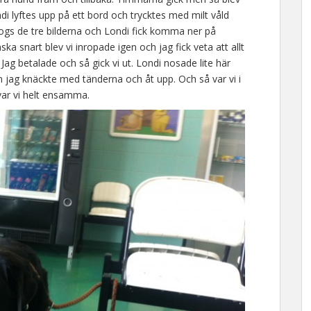
ndi lyftes upp på ett bord och trycktes med milt våld
togs de tre bilderna och Londi fick komma ner på
ka snart blev vi inropade igen och jag fick veta att allt
Jag betalade och så gick vi ut. Londi nosade lite här
m jag knäckte med tänderna och åt upp. Och så var vi i
var vi helt ensamma.