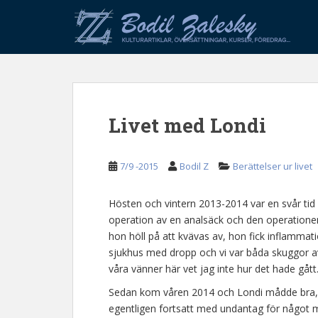
S
k
i
p
t
o
m
Livet med Londi
a
i
n
7/9 -2015
Bodil Z
Berättelser ur livet
c
o
n
Hösten och vintern 2013-2014 var en svår tid
t
operation av en analsäck och den operation
e
hon höll på att kvävas av, hon fick inflammat
n
sjukhus med dropp och vi var båda skuggor av 
t
våra vänner här vet jag inte hur det hade gått
Sedan kom våren 2014 och Londi mådde bra, 
egentligen fortsatt med undantag för något mi