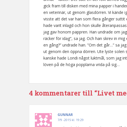
gick fram till disken med mina papper i handen
en veterinär, ut genom glasdörren. Vi kände 
visste att det var han som flera gånger suttit
hade varit inlagd och hon skulle återanpassas t
jag gav honom pappren. Han undrade om jag vil
räcker för idag”, sa jag. Och han skrev in mig e
en gång?” undrade han. ”Om det går…” sa jag li
ut genom den öppna dörren. Ute lyste solen st
kanske hade Londi något luktmål, som jag int
löven på de höga popplarna vrida på sig…
4 kommentarer till “Livet me
GUNNAR
7/9 -2015 kl. 19:29