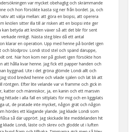
Undersökningen var mycket obehaglig och skrämmande
enne och hon försökte kasta sig ner från bordet. Ja, och
ativ att välja mellan: att göra en biopsi, att operera
 knölen sitter illa till är risken att en biopsi inte ger
 kan betyda att knölen växer så att det blir för sent
erkade rimligt. Nästa steg blev då ett antal
on klarar en operation. Upp med henne på bordet igen
et och blodprov. Londi stod stel och spänd däruppe,
skilt ont. När hon kom ner på golvet igen försökte hon
n att hålla kvar henne. Jag fick ett papper handen och
annan byggnad. Ute i det gröna glömde Londi allt och
g stod bredvid henne och vilade själen och lät bli att
ll röntgen. Efter lite velande var vi framme och gick in
r, katter och människor, ja, en kanin och ett marsvin
g hittade i alla fall en sittplats för mig och en liggplats
ga ut, de pratade inte mycket, någon grät och någon
 rum hördes ett klagande ylande. Jag kliade Londi som
t flåsa så där upprört. Jag skickade lite meddelanden hit
g kliade Londi, läste och skrev och glodde ut i luften
tora hund fram och tillbaka. Timmarna gick men så blev