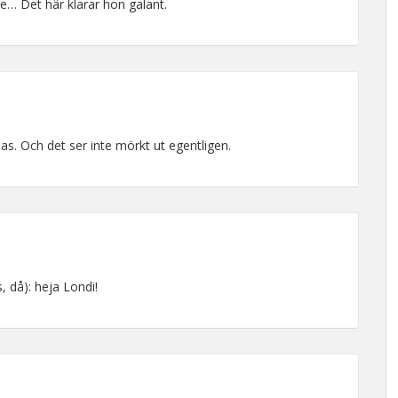
be… Det här klarar hon galant.
as. Och det ser inte mörkt ut egentligen.
, då): heja Londi!