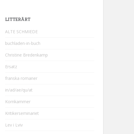
LITTERÄRT
ALTE SCHMIEDE
buchladen-in-buch
Christine Bredenkamp
Ersatz
franska romaner
in/ad/ae/qu/at
Kornkammer
Kritikerseminariet
Lev i Lviv