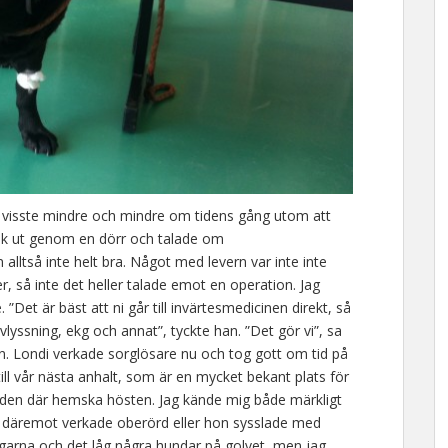
g visste mindre och mindre om tidens gång utom att
k ut genom en dörr och talade om
lltså inte helt bra. Något med levern var inte inte
ler, så inte det heller talade emot en operation. Jag
”Det är bäst att ni går till invärtesmedicinen direkt, så
lyssning, ekg och annat”, tyckte han. ”Det gör vi”, sa
n. Londi verkade sorglösare nu och tog gott om tid på
ll vår nästa anhalt, som är en mycket bekant plats för
er den där hemska hösten. Jag kände mig både märkligt
 däremot verkade oberörd eller hon sysslade med
ggarna och det låg några hundar på golvet, men jag