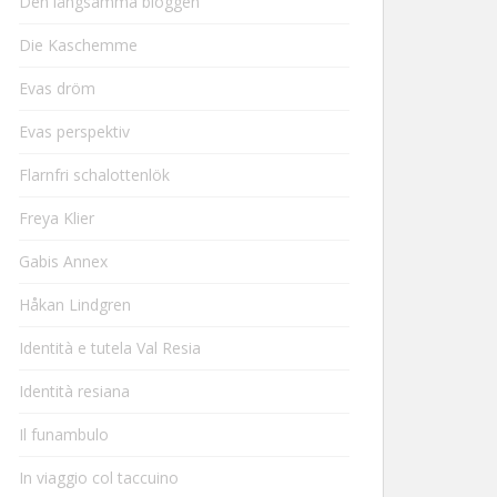
Den långsamma bloggen
Die Kaschemme
Evas dröm
Evas perspektiv
Flarnfri schalottenlök
Freya Klier
Gabis Annex
Håkan Lindgren
Identità e tutela Val Resia
Identità resiana
Il funambulo
In viaggio col taccuino