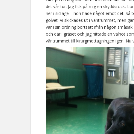
det vår tur. Jag fick på mig en skyddsrock, Lo
ner i sidläge – hon hade något emot det. Så 
golvet. Vi skickades ut i väntrummet, men gans
var i sin ordning bortsett ifrån någon småsak. 
och där i gräset och jag hittade en valnöt so
väntrummet till kirurgmottagningen igen. Nu 