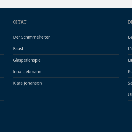
CITAT
D
Der Schimmelreiter
B
Faust
L’
Glasperlenspiel
Li
Irina Liebmann
Ru
Klara Johanson
Sa
Ul