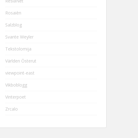
ResiaNet
Rosaièn
Salzblog
Svante Weyler
Tekstolomija
Världen Österut
viewpoint-east
Vikboblogg
Vinterpoet
Zrcalo