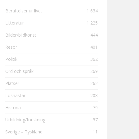
Berättelser ur livet
1 634
Litteratur
1 225
Bilder/bildkonst
444
Resor
401
Politik
362
Ord och språk
269
Platser
262
Löshästar
208
Historia
79
Utbildning/forskning
57
Sverige – Tyskland
11