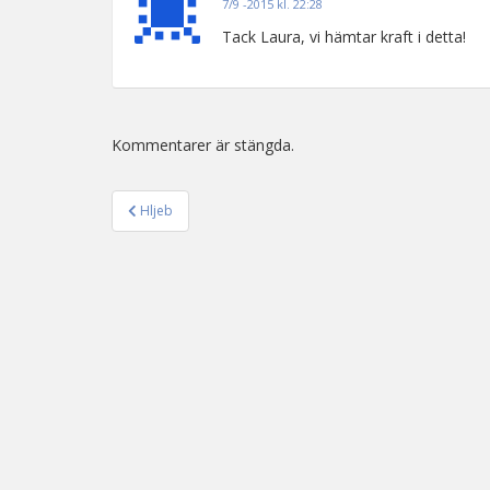
7/9 -2015 kl. 22:28
Tack Laura, vi hämtar kraft i detta!
Kommentarer är stängda.
Hljeb
Inläggsnavigering