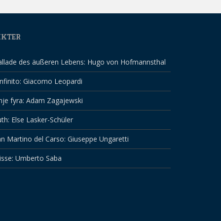
IKTER
allade des äußeren Lebens: Hugo von Hofmannsthal
infinito: Giacomo Leopardi
nje fyra: Adam Zagajewski
th: Else Lasker-Schüler
n Martino del Carso: Giuseppe Ungaretti
isse: Umberto Saba