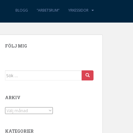
BLOGG
”ARBETSRUM”
YRKESSIDOR
FÖLJ MIG
Sök efter:
ARKIV
Arkiv
KATEGORIER