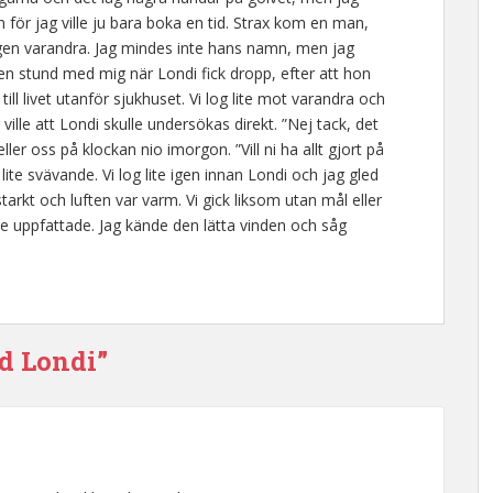
 för jag ville ju bara boka en tid. Strax kom en man,
igen varandra. Jag mindes inte hans namn, men jag
 en stund med mig när Londi fick dropp, efter att hon
ill livet utanför sjukhuset. Vi log lite mot varandra och
le att Londi skulle undersökas direkt. ”Nej tack, det
ller oss på klockan nio imorgon. ”Vill ni ha allt gjort på
te svävande. Vi log lite igen innan Londi och jag gled
arkt och luften var varm. Vi gick liksom utan mål eller
e uppfattade. Jag kände den lätta vinden och såg
d Londi”